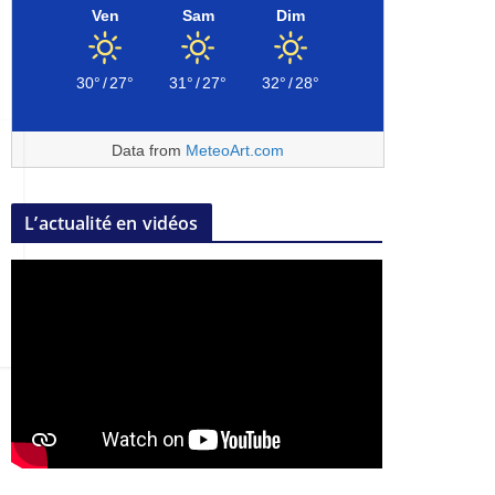
Ven
Sam
Dim
30°
/
27°
31°
/
27°
32°
/
28°
Data from
MeteoArt.com
L’actualité en vidéos