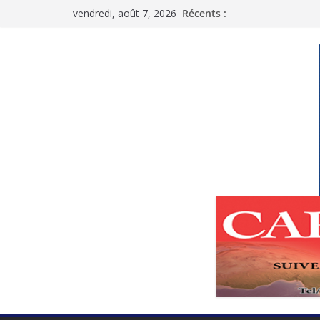
Passer
vendredi, août 7, 2026
Récents :
au
contenu