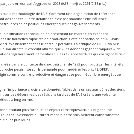
ar jour, erreur qui s’aggrave en 2023 (0,33 mb/j) et 2024 (0,35 mb/j).
s sur la méthodologie de l’AIE. Comment une organisation de référence
des années ? Cette défaillance n’est pas anodine : elle influence
pétrolières et les politiques énergétiques des gouvernements.
sous-estimations chroniques. En présentant un marché en excédent
 dans de nouvelles capacités de production. Cette approche, selon Al Ghais,
t d’investissement dans le secteur pétrolier. La critique de l’OPEP va plus
que son directeur exécutif affirme que « les données gagnent toujours », de
tions régulièrement démenties ou les révisions tardives qui corrigent le tir ?
 créée dans le contexte du choc pétrolier de 1973 pour protéger les intérêts
proche pessimiste sur la demande pour modérer les prix ? L’OPEP,
tégie comme contre-productive et dangereuse pour l’équilibre énergétique
ligne l’importance cruciale de données fiables dans un secteur où les décisions
ent sur des décennies. Les révisions tardives de l’AIE créent une volatilité
gétique à long terme.
ésonne d’autant plus fort que les enjeux climatiques actuels exigent une
 qu’elles sous-estiment ou surestiment la demande, peuvent compromettre
olitiques publiques.