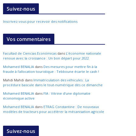
Suivez-nous
Inscrivez-vous pour recevoir des notifications
Vos commentaires
Facultad de Ciencias Económicas
dans
L’économie nationale
renoue avec la croissance : Un bon départ pour 2022
Mohamed BENALIA
dans
Des mesures pour mettre fin à la
fraude à l’allocation touristique : Tebboune écarte le cash !
Mahdi Mahdi
dans
Immatriculation des véhicules : La
procédure bascule dans le tout-numérique dès ce dimanche
Mohamed BENALIA
dans
FIA : Vitrine d’une diplomatie
économique active
Mohamed BENALIA
dans
ETRAG Constantine : De nouveaux
modèles de tracteurs pour accélérer la mécanisation agricole
Suivez-nous