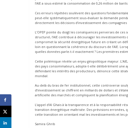
l’AIE a sous-estimé la consommation de 0,26 million de barils p
Ces erreurs répétées soulèvent des questions fondamentale
peut-elle systématiquement sous-évaluer la demande pendant 
directement les décisions d’investissement des compagnies 
L’OPEP pointe du doigt les conséquences perverses de ces 
structurel, l’AIE contribue à décourager les investissements
compromet la sécurité énergétique future en créant un défici
loin en questionnant la cohérence du discours de l’AIE. Lors
quelles données parle-t-il exactement ? Les premières estima
Cette polémique révèle un enjeu géopolitique majeur. L’AIE,
des pays consommateurs, adopte-t-elle délibérément une ap
défendant les intérêts des producteurs, dénonce cette stra
mondial.
Au-delà du bras de fer institutionnel, cette controverse sou
d’investissement se chiffrent en milliards de dollars et s’étal
artificielle des marchés et compliquent la planification éner
L’appel d’Al Ghais à la transparence et à la responsabilité r
transition énergétique maîtrisée. Des prévisions erronées,
cette transition en orientant mal les investissements et les p
Samira Ghrib