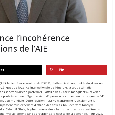
nce l’incohérence
ons de l’AIE
et
Pin
AIE), le Secrétaire général de l’OPEP, Haitham Al Ghais, met le doigt sur un
gétiques de l’Agence internationale de l’énergie: la sous-estimation
ons spectaculaires a posteriori. L’affaire des « barils manquants » révélée
ette problématique. L’Agence vient d’opérer une correction historique de 343
sommation mondiale. Cette révision massive transforme radicalement la
 passent d’un excédent d’offre à des déficits, bouleversant l’analyse
lle. Selon Al Ghais, le phénomène des « barils manquants » constitue un
nt invariablement par des révisions à la hausse de la demande. Pour 2022,