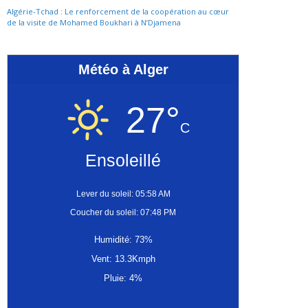
Algérie-Tchad : Le renforcement de la coopération au cœur
de la visite de Mohamed Boukhari à N’Djamena
Météo à Alger
27°
C
Ensoleillé
Lever du soleil: 05:58 AM
Coucher du soleil: 07:48 PM
Humidité: 73%
Vent: 13.3Kmph
Pluie: 4%