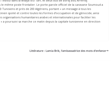
 Teboul dans la wilaya d’El Tarf, et deux bus de Bordj Bou Arreridj
ers le même poste frontalier. Le porte-parole officiel de la caravane Soumoud a
Tunisiens et près de 200 Algériens, portant « un message à tous les
nien spolié et contre toutes les formes d’occupation et de génocide, ainsi
s organisations humanitaires arabes et internationales pour faciliter les
 a poursuivi sa marche ce matin depuis la capitale tunisienne en direction
Littérature : Lamia Brik, l’ambassadrice des mots d’enfance