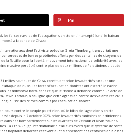
et
Pin
, les forces navales de l’occupation sioniste ont intercepté lundi le bateau
l imposé à la bande de Ghaza.
ants internationaux dont l’activiste suédoise Greta Thunberg, transportait une
de conserves et de barres protéinées offerts par des centaines de citoyens de
de la flottille pour la liberté, mouvement international de solidarité avec les
amine massive perpétré contre plus de deux millions de Palestiniens bloqués
à 31 milles nautiques de Gaza, constituant selon les autorités turques une
ée d’attaque odieuse. Les forcesd’occupation sionistes ont escorté le navire
e tous les militants à bord, dans ce que le Hamas a dénoncé comme un acte de
en, Rawhi Fattouh, a souligné que cette agression contre des volontaires civils
 longue liste des crimes commis par l’occupation sioniste.
 cours contre le peuple palestinien, où le bilan de l’agression sioniste
essés depuis le 7 octobre 2023, selon les autorités sanitaires palestiniennes.
tyrs dans des bombardements sur les quartiers de Zeitoun et Khan Younes,
es. La Croix-Rouge internationale a d’ailleurs averti que le système de santé
ec des hôpitaux débordés recevant quotidiennement des centaines de blessés