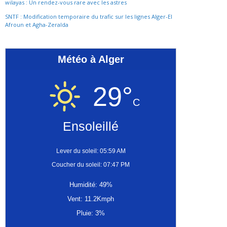
wilayas : Un rendez-vous rare avec les astres
SNTF : Modification temporaire du trafic sur les lignes Alger-El
Afroun et Agha-Zeralda
Météo à Alger
29°
C
Ensoleillé
Lever du soleil: 05:59 AM
Coucher du soleil: 07:47 PM
Humidité: 49%
Vent: 11.2Kmph
Pluie: 3%