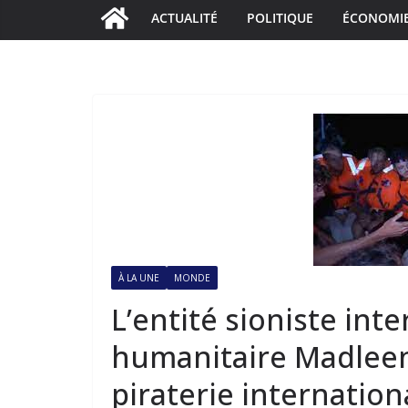
ACTUALITÉ
POLITIQUE
ÉCONOMI
À LA UNE
MONDE
L’entité sioniste int
humanitaire Madleen
piraterie internation