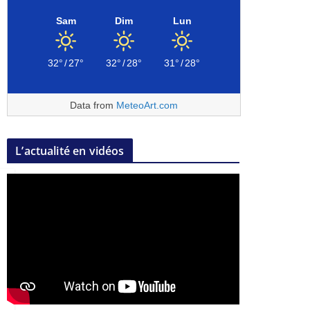
Sam
Dim
Lun
32°
/
27°
32°
/
28°
31°
/
28°
Data from
MeteoArt.com
L’actualité en vidéos