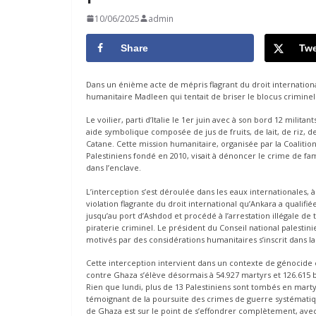
10/06/2025
admin
Share
Twe
Dans un énième acte de mépris flagrant du droit international
humanitaire Madleen qui tentait de briser le blocus crimine
Le voilier, parti d’Italie le 1er juin avec à son bord 12 milit
aide symbolique composée de jus de fruits, de lait, de riz, 
Catane. Cette mission humanitaire, organisée par la Coalition 
Palestiniens fondé en 2010, visait à dénoncer le crime de f
dans l’enclave.
L’interception s’est déroulée dans les eaux internationales, 
violation flagrante du droit international qu’Ankara a qualifi
jusqu’au port d’Ashdod et procédé à l’arrestation illégale d
piraterie criminel. Le président du Conseil national palestini
motivés par des considérations humanitaires s’inscrit dans la
Cette interception intervient dans un contexte de génocide en
contre Ghaza s’élève désormais à 54.927 martyrs et 126.615 bl
Rien que lundi, plus de 13 Palestiniens sont tombés en mar
témoignant de la poursuite des crimes de guerre systématiqu
de Ghaza est sur le point de s’effondrer complètement, av