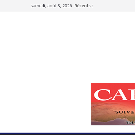
Passer
samedi, août 8, 2026
Récents :
au
contenu