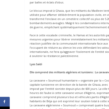
par balles et éclats d’obus.
Le blocus imposé à Ghaza, que les militants du Madleen ten
utilisée pour affamer délibérément la population civile, en 
transformé l’enclave en un cimetière collectif où plus de 5.20
bombardements aveugles. Malgré les condamnations internati
de guerre, empêchant systématiquement l’acheminement de l
Face à cette escalade criminelle, le Hamas et les autorités
mesures urgentes pour libérer immédiatement les militants 
réaction justifiée de la communauté internationale face aux p
l’occupant de réduire au silence les voix défendant les vale
internationale, ne fera qu’aggraver l’isolement de l’entité s
à soutenir la résistance palestinienne.
Lyes Saïdi
Elle comprend des militants algériens et tunisiens : La carav
La caravane « Soumoud humanitaire » organisée par la « Coor
capitale tunisienne en direction de la bande de Ghaza, avec la
imposé par l’entité sioniste depuis plus de 600 jours. La vil
heures de l’aube à cette caravane venue d’Algérie, exprimant 
caravane comprend plusieurs bus et véhicules partis d’Algéri
habitants de Béja qui ont exprimé leur soutien total à cette
La caravane algérienne « Soumoud » comprenait quatre bus, de