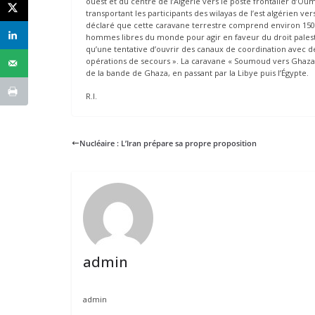
ouest et du centre de l’Algérie vers le poste frontalier d’Oum
transportant les participants des wilayas de l’est algérien v
déclaré que cette caravane terrestre comprend environ 1500 
hommes libres du monde pour agir en faveur du droit palesti
qu’une tentative d’ouvrir des canaux de coordination avec de
opérations de secours ». La caravane « Soumoud vers Ghaza »
de la bande de Ghaza, en passant par la Libye puis l’Égypte.
R.I.
Nucléaire : L’Iran prépare sa propre proposition
admin
admin