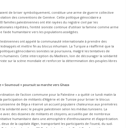
taient de briser symboliquement, constitue une arme de guerre collective
violation des conventions de Genève. Cette politique génocidaire a
0 familles palestiniennes ont été rayées du registre civil par les
onales répétées, l’entité sioniste continue d’utiliser la famine comme arme
’aide humanitaire vers les populations assiégées.
 palestiniennes ont appelé la communauté internationale à prendre des
kidnappés et mettre fin au blocus inhumain. La Turquie a réaffirmé que la
olitiques génocidaires sionistes se poursuivra, malgré les tentatives de
urs humaines. Cette interception du Madleen, loin de décourager la solidarité
ioniste sur la scène mondiale et renforcer la détermination des peuples libres
ane « Soumoud » poursuit sa marche vers G
haza
dination de l’action commune pour la Palestine » a quitté ce lundi matin la
 participation de militants d’Algérie et de Tunisie pour briser le blocus
le tunisienne de Béja a réservé un accueil populaire chaleureux aux premières
la solidarité avec le peuple palestinien selon les médias tunisiens. La
e avec des dizaines de militants et citoyens, accueillis par de nombreux
 initiative humanitaire dans une atmosphère d’enthousiasme et d’appréciation.
ux de la capitale Alger, transportant les participants de l’ouest, du sud-