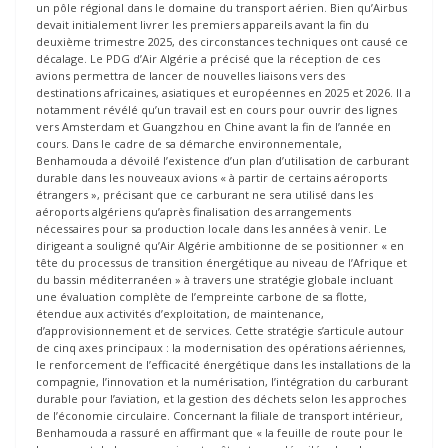
un pôle régional dans le domaine du transport aérien. Bien qu’Airbus
devait initialement livrer les premiers appareils avant la fin du
deuxième trimestre 2025, des circonstances techniques ont causé ce
décalage. Le PDG d’Air Algérie a précisé que la réception de ces
avions permettra de lancer de nouvelles liaisons vers des
destinations africaines, asiatiques et européennes en 2025 et 2026. Il a
notamment révélé qu’un travail est en cours pour ouvrir des lignes
vers Amsterdam et Guangzhou en Chine avant la fin de l’année en
cours. Dans le cadre de sa démarche environnementale,
Benhamouda a dévoilé l’existence d’un plan d’utilisation de carburant
durable dans les nouveaux avions « à partir de certains aéroports
étrangers », précisant que ce carburant ne sera utilisé dans les
aéroports algériens qu’après finalisation des arrangements
nécessaires pour sa production locale dans les années à venir. Le
dirigeant a souligné qu’Air Algérie ambitionne de se positionner « en
tête du processus de transition énergétique au niveau de l’Afrique et
du bassin méditerranéen » à travers une stratégie globale incluant
une évaluation complète de l’empreinte carbone de sa flotte,
étendue aux activités d’exploitation, de maintenance,
d’approvisionnement et de services. Cette stratégie s’articule autour
de cinq axes principaux : la modernisation des opérations aériennes,
le renforcement de l’efficacité énergétique dans les installations de la
compagnie, l’innovation et la numérisation, l’intégration du carburant
durable pour l’aviation, et la gestion des déchets selon les approches
de l’économie circulaire. Concernant la filiale de transport intérieur,
Benhamouda a rassuré en affirmant que « la feuille de route pour le