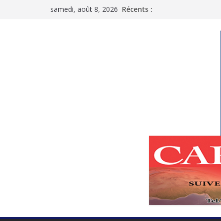
Passer
samedi, août 8, 2026
Récents :
au
contenu