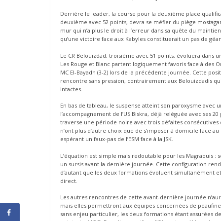
Derrière le leader, la course pour la deuxième place qualific
deuxième avec 52 points, devra se méfier du piège mostaga
mur qui n’a plus le droit à l’erreur dans sa quête du maintie
qu’une victoire face aux Kabyles constituerait un pas de géant
Le CR Belouizdad, troisième avec 51 points, évoluera dans u
Les Rouge et Blanc partent logiquement favoris face à des Or
MC El-Bayadh (3-2) lors de la précédente journée. Cette po
rencontre sans pression, contrairement aux Belouizdadis qu
intactes.
En bas de tableau, le suspense atteint son paroxysme avec u
l’accompagnement de l’US Biskra, déjà reléguée avec ses 20 
traverse une période noire avec trois défaites consécutive
n’ont plus d’autre choix que de s’imposer à domicile face au C
espérant un faux-pas de l’ESM face à la JSK.
L’équation est simple mais redoutable pour les Magraouis : 
un sursis avant la dernière journée. Cette configuration rend
d’autant que les deux formations évoluent simultanément et 
direct.
Les autres rencontres de cette avant-dernière journée n’aur
mais elles permettront aux équipes concernées de peaufiner l
sans enjeu particulier, les deux formations étant assurées 