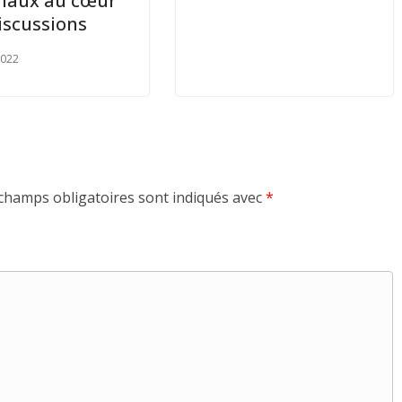
naux au cœur
iscussions
2022
champs obligatoires sont indiqués avec
*