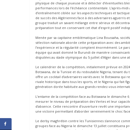
physique de chaque joueuse et à détecter d’éventuelles ble
performances lors de l’échéance continentale. L’après-midi a
d’entraînement ciblée sur les aspects techniques et tacti
de succès des Algériennes face à des adversaires aguerris e
groupe traduit un savant mélange entre sérieux et décontrac
préparation tout en conservant cet état d’esprit positif indis
Menée par sa capitaine emblématique Lina Boussaha, sociétai
sélection nationale aborde cette préparation avec des ambit
l’expérience et la régularité comptent énormément. Le parcou
équipe qui avait dominé le Burundi de manière convaincante a
disputées au stade olympique du 5-juillet d’Alger dans une 
Le calendrier de la compétition, initialement prévue en 2024 
Botswana, de la Tunisie et du redoutable Nigeria, tenant du 
offre un cocktail d’adversaires variés avec le Botswana qui r
rivale historique dans tous les sports, et le Nigeria qui fait
génération dorée habituée aux grands rendez-vous internat
L’entame de la compétition face au Botswana le dimanche 6 j
mesurer le niveau de préparation des Vertes et leur capacit
d’absence. Cette rencontre d’ouverture revêt une importance 
une victoire permettant d’aborder sereinement le choc face à
Le derby maghrébin contre les Tunisiennes s’annonce comme
groupes face au Nigeria le dimanche 13 juillet constituera 