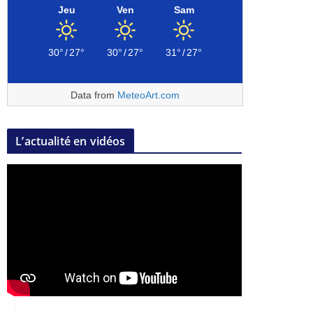
Jeu
Ven
Sam
30°
/
27°
30°
/
27°
31°
/
27°
Data from
MeteoArt.com
L’actualité en vidéos