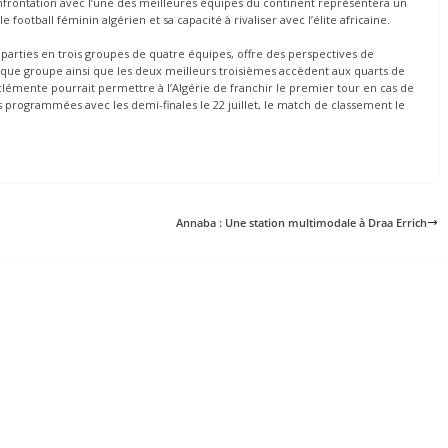
nfrontation avec l’une des meilleures équipes du continent représentera un
football féminin algérien et sa capacité à rivaliser avec l’élite africaine.
parties en trois groupes de quatre équipes, offre des perspectives de
aque groupe ainsi que les deux meilleurs troisièmes accèdent aux quarts de
t clémente pourrait permettre à l’Algérie de franchir le premier tour en cas de
les programmées avec les demi-finales le 22 juillet, le match de classement le
Annaba : Une station multimodale à Draa Errich