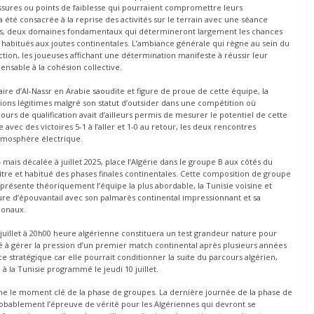
ssures ou points de faiblesse qui pourraient compromettre leurs
 été consacrée à la reprise des activités sur le terrain avec une séance
ques, deux domaines fondamentaux qui détermineront largement les chances
t habitués aux joutes continentales. L’ambiance générale qui règne au sein du
tion, les joueuses affichant une détermination manifeste à réussir leur
pensable à la cohésion collective.
re d’Al-Nassr en Arabie saoudite et figure de proue de cette équipe, la
ions légitimes malgré son statut d’outsider dans une compétition où
rs de qualification avait d’ailleurs permis de mesurer le potentiel de cette
vec des victoires 5-1 à l’aller et 1-0 au retour, les deux rencontres
atmosphère électrique.
mais décalée à juillet 2025, place l’Algérie dans le groupe B aux côtés du
titre et habitué des phases finales continentales. Cette composition de groupe
eprésente théoriquement l’équipe la plus abordable, la Tunisie voisine et
 figure d’épouvantail avec son palmarès continental impressionnant et sa
ionaux.
uillet à 20h00 heure algérienne constituera un test grandeur nature pour
é à gérer la pression d’un premier match continental après plusieurs années
stratégique car elle pourrait conditionner la suite du parcours algérien,
 la Tunisie programmé le jeudi 10 juillet.
 le moment clé de la phase de groupes. La dernière journée de la phase de
probablement l’épreuve de vérité pour les Algériennes qui devront se