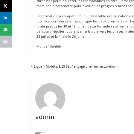
surpasser pour inquiéter les championnes en titre. Cette co
formidable baromètre pour évaluer les progrès réalisés par le 
Le format de la compétition, qui rassemble douze nations ré
qualification intéressantes puisque les deux premiers de ch
finale prévus les 18 et 19 juillet. Cette formule relativemen
parcours régulier, ouvrant ainsi la voie vers les phases fina
25 juillet et la finale le 26 juillet.
Moncef Dahleb
Ligue 1 Mobilis: L’ES Sétif engage une restructuration
admin
admin