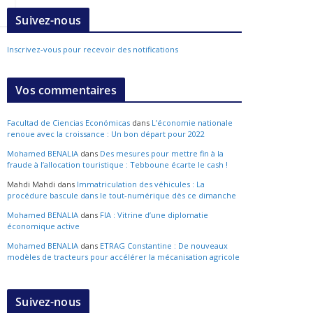
Suivez-nous
Inscrivez-vous pour recevoir des notifications
Vos commentaires
Facultad de Ciencias Económicas
dans
L’économie nationale
renoue avec la croissance : Un bon départ pour 2022
Mohamed BENALIA
dans
Des mesures pour mettre fin à la
fraude à l’allocation touristique : Tebboune écarte le cash !
Mahdi Mahdi
dans
Immatriculation des véhicules : La
procédure bascule dans le tout-numérique dès ce dimanche
Mohamed BENALIA
dans
FIA : Vitrine d’une diplomatie
économique active
Mohamed BENALIA
dans
ETRAG Constantine : De nouveaux
modèles de tracteurs pour accélérer la mécanisation agricole
Suivez-nous