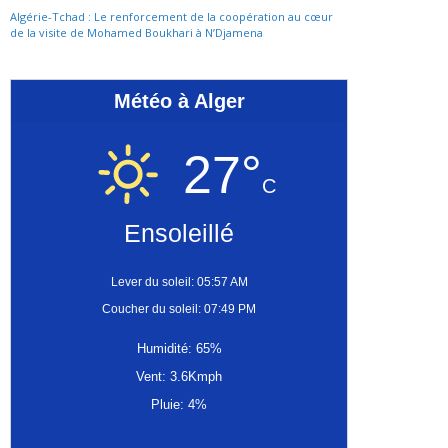
Algérie-Tchad : Le renforcement de la coopération au cœur
de la visite de Mohamed Boukhari à N’Djamena
Météo à Alger
27°
C
Ensoleillé
Lever du soleil: 05:57 AM
Coucher du soleil: 07:49 PM
Humidité: 65%
Vent: 3.6Kmph
Pluie: 4%