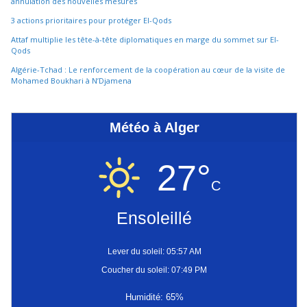
annulation des nouvelles mesures
3 actions prioritaires pour protéger El-Qods
Attaf multiplie les tête-à-tête diplomatiques en marge du sommet sur El-
Qods
Algérie-Tchad : Le renforcement de la coopération au cœur de la visite de
Mohamed Boukhari à N’Djamena
Météo à Alger
27°
C
Ensoleillé
Lever du soleil: 05:57 AM
Coucher du soleil: 07:49 PM
Humidité: 65%