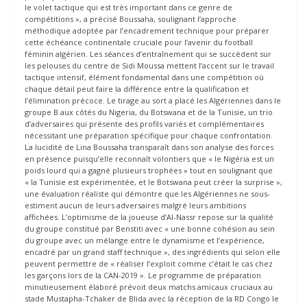
le volet tactique qui est très important dans ce genre de
compétitions », a précisé Boussaha, soulignant l’approche
méthodique adoptée par l’encadrement technique pour préparer
cette échéance continentale cruciale pour l’avenir du football
féminin algérien. Les séances d’entraînement qui se succèdent sur
les pelouses du centre de Sidi Moussa mettent l’accent sur le travail
tactique intensif, élément fondamental dans une compétition où
chaque détail peut faire la différence entre la qualification et
l’élimination précoce. Le tirage au sort a placé les Algériennes dans le
groupe B aux côtés du Nigeria, du Botswana et de la Tunisie, un trio
d’adversaires qui présente des profils variés et complémentaires
nécessitant une préparation spécifique pour chaque confrontation.
La lucidité de Lina Boussaha transparaît dans son analyse des forces
en présence puisqu’elle reconnaît volontiers que « le Nigéria est un
poids lourd qui a gagné plusieurs trophées » tout en soulignant que
« la Tunisie est expérimentée, et le Botswana peut créer la surprise »,
une évaluation réaliste qui démontre que les Algériennes ne sous-
estiment aucun de leurs adversaires malgré leurs ambitions
affichées. L’optimisme de la joueuse d’Al-Nassr repose sur la qualité
du groupe constitué par Benstiti avec « une bonne cohésion au sein
du groupe avec un mélange entre le dynamisme et l’expérience,
encadré par un grand staff technique », des ingrédients qui selon elle
peuvent permettre de « réaliser l’exploit comme c’était le cas chez
les garçons lors de la CAN-2019 ». Le programme de préparation
minutieusement élaboré prévoit deux matchs amicaux cruciaux au
stade Mustapha-Tchaker de Blida avec la réception de la RD Congo le