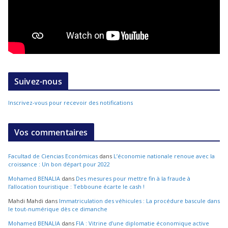
Suivez-nous
Inscrivez-vous pour recevoir des notifications
Vos commentaires
Facultad de Ciencias Económicas
dans
L’économie nationale renoue avec la
croissance : Un bon départ pour 2022
Mohamed BENALIA
dans
Des mesures pour mettre fin à la fraude à
l’allocation touristique : Tebboune écarte le cash !
Mahdi Mahdi
dans
Immatriculation des véhicules : La procédure bascule dans
le tout-numérique dès ce dimanche
Mohamed BENALIA
dans
FIA : Vitrine d’une diplomatie économique active