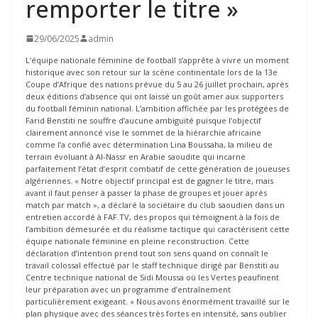
remporter le titre »
29/06/2025
admin
L’équipe nationale féminine de football s’apprête à vivre un moment
historique avec son retour sur la scène continentale lors de la 13e
Coupe d’Afrique des nations prévue du 5 au 26 juillet prochain, après
deux éditions d’absence qui ont laissé un goût amer aux supporters
du football féminin national. L’ambition affichée par les protégées de
Farid Benstiti ne souffre d’aucune ambiguïté puisque l’objectif
clairement annoncé vise le sommet de la hiérarchie africaine
comme l’a confié avec détermination Lina Boussaha, la milieu de
terrain évoluant à Al-Nassr en Arabie saoudite qui incarne
parfaitement l’état d’esprit combatif de cette génération de joueuses
algériennes. « Notre objectif principal est de gagner le titre, mais
avant il faut penser à passer la phase de groupes et jouer après
match par match », a déclaré la sociétaire du club saoudien dans un
entretien accordé à FAF.TV, des propos qui témoignent à la fois de
l’ambition démesurée et du réalisme tactique qui caractérisent cette
équipe nationale féminine en pleine reconstruction. Cette
déclaration d’intention prend tout son sens quand on connaît le
travail colossal effectué par le staff technique dirigé par Benstiti au
Centre technique national de Sidi Moussa où les Vertes peaufinent
leur préparation avec un programme d’entraînement
particulièrement exigeant. « Nous avons énormément travaillé sur le
plan physique avec des séances très fortes en intensité, sans oublier