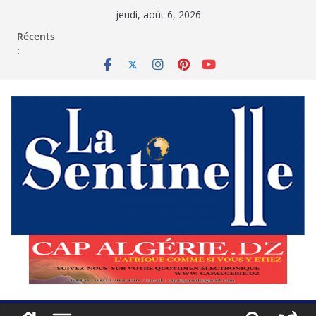
Passer
jeudi, août 6, 2026
au
contenu
Récents
: