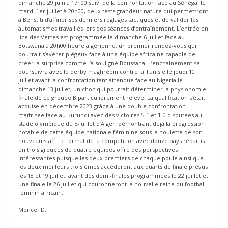
dimanche 29 juin à 17h00 suivi de la confrontation face au Sénégal le
mardi 1er juillet à 20h00, deux tests grandeur nature qui permettront
à Benstiti d’affiner ses derniers réglages tactiques et de valider les
automatismes travaillés lors des séances d’entraînement. L’entrée en
lice des Vertes est programmée le dimanche 6 juillet face au
Botswana à 20h00 heure algérienne, un premier rendez-vous qui
pourrait s’avérer piégeux face à une équipe africaine capable de
créer la surprise comme l’a souligné Boussaha. L’enchaînement se
poursuivra avec le derby maghrébin contre la Tunisie le jeudi 10
juillet avant la confrontation tant attendue face au Nigeria le
dimanche 13 juillet, un choc qui pourrait déterminer la physionomie
finale de ce groupe B particulièrement relevé. La qualification s’était
acquise en décembre 2023 grâce à une double confrontation
maîtrisée face au Burundi avec des victoires 5-1 et 1-0 disputées au
stade olympique du 5-juillet d’Alger, démontrant déjà la progression
notable de cette équipe nationale féminine sous la houlette de son
nouveau staff. Le format de la compétition avec douze pays répartis
en trois groupes de quatre équipes offre des perspectives
intéressantes puisque les deux premiers de chaque poule ainsi que
les deux meilleurs troisièmes accéderont aux quarts de finale prévus
les 18 et 19 juillet, avant des demi-finales programmées le 22 juillet et
une finale le 26 juillet qui couronneront la nouvelle reine du football
féminin africain.
Moncef D.