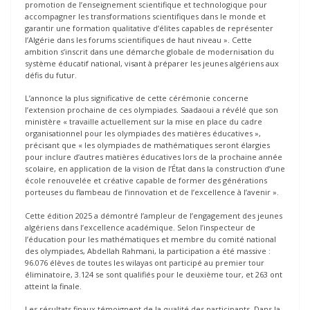
promotion de l’enseignement scientifique et technologique pour
accompagner les transformations scientifiques dans le monde et
garantir une formation qualitative d’élites capables de représenter
l’Algérie dans les forums scientifiques de haut niveau ». Cette
ambition s’inscrit dans une démarche globale de modernisation du
système éducatif national, visant à préparer les jeunes algériens aux
défis du futur.
L’annonce la plus significative de cette cérémonie concerne
l’extension prochaine de ces olympiades. Saadaoui a révélé que son
ministère « travaille actuellement sur la mise en place du cadre
organisationnel pour les olympiades des matières éducatives »,
précisant que « les olympiades de mathématiques seront élargies
pour inclure d’autres matières éducatives lors de la prochaine année
scolaire, en application de la vision de l’État dans la construction d’une
école renouvelée et créative capable de former des générations
porteuses du flambeau de l’innovation et de l’excellence à l’avenir ».
Cette édition 2025 a démontré l’ampleur de l’engagement des jeunes
algériens dans l’excellence académique. Selon l’inspecteur de
l’éducation pour les mathématiques et membre du comité national
des olympiades, Abdellah Rahmani, la participation a été massive :
96.076 élèves de toutes les wilayas ont participé au premier tour
éliminatoire, 3.124 se sont qualifiés pour le deuxième tour, et 263 ont
atteint la finale.
Les résultats finaux témoignent de la qualité des participants. Dans la