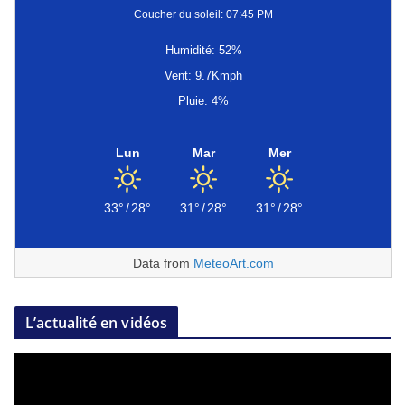
Coucher du soleil: 07:45 PM
Humidité: 52%
Vent: 9.7Kmph
Pluie: 4%
Lun
Mar
Mer
33°
/
28°
31°
/
28°
31°
/
28°
Data from
MeteoArt.com
L’actualité en vidéos