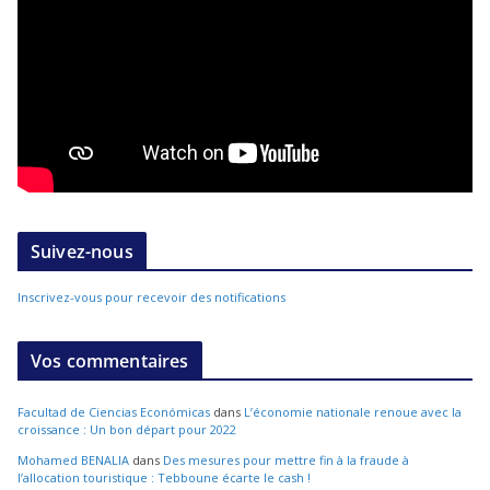
Suivez-nous
Inscrivez-vous pour recevoir des notifications
Vos commentaires
Facultad de Ciencias Económicas
dans
L’économie nationale renoue avec la
croissance : Un bon départ pour 2022
Mohamed BENALIA
dans
Des mesures pour mettre fin à la fraude à
l’allocation touristique : Tebboune écarte le cash !