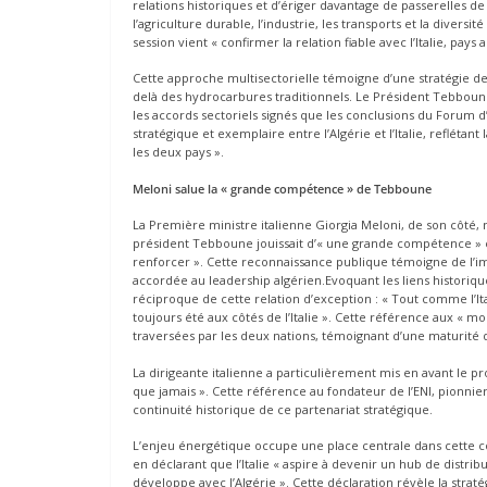
relations historiques et d’ériger davantage de passerelles
l’agriculture durable, l’industrie, les transports et la diversité
session vient « confirmer la relation fiable avec l’Italie, pa
Cette approche multisectorielle témoigne d’une stratégie de d
delà des hydrocarbures traditionnels. Le Président Tebboune
les accords sectoriels signés que les conclusions du Forum d’
stratégique et exemplaire entre l’Algérie et l’Italie, reflétan
les deux pays ».
Meloni salue la « grande compétence » de Tebboune
La Première ministre italienne Giorgia Meloni, de son côté,
président Tebboune jouissait d’« une grande compétence » et s
renforcer ». Cette reconnaissance publique témoigne de l’i
accordée au leadership algérien.Evoquant les liens historiq
réciproque de cette relation d’exception : « Tout comme l’Ital
toujours été aux côtés de l’Italie ». Cette référence aux « m
traversées par les deux nations, témoignant d’une maturité d
La dirigeante italienne a particulièrement mis en avant le pr
que jamais ». Cette référence au fondateur de l’ENI, pionnier
continuité historique de ce partenariat stratégique.
L’enjeu énergétique occupe une place centrale dans cette c
en déclarant que l’Italie « aspire à devenir un hub de distrib
développe avec l’Algérie ». Cette déclaration révèle la strat