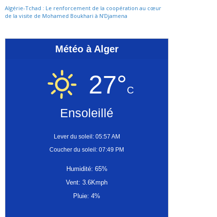
Algérie-Tchad : Le renforcement de la coopération au cœur
de la visite de Mohamed Boukhari à N’Djamena
Météo à Alger
27°
C
Ensoleillé
Lever du soleil: 05:57 AM
Coucher du soleil: 07:49 PM
Humidité: 65%
Vent: 3.6Kmph
Pluie: 4%