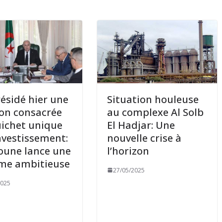
présidé hier une
Situation houleuse
on consacrée
au complexe Al Solb
ichet unique
El Hadjar: Une
investissement:
nouvelle crise à
oune lance une
l’horizon
me ambitieuse
27/05/2025
2025