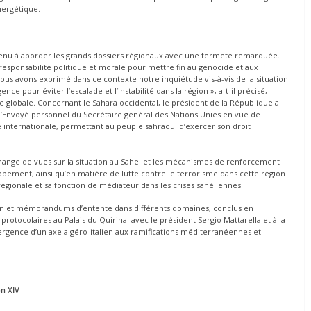
nergétique.
tenu à aborder les grands dossiers régionaux avec une fermeté remarquée. Il
responsabilité politique et morale pour mettre fin au génocide et aux
Nous avons exprimé dans ce contexte notre inquiétude vis-à-vis de la situation
e pour éviter l’escalade et l’instabilité dans la région », a-t-il précisé,
e globale. Concernant le Sahara occidental, le président de la République a
l’Envoyé personnel du Secrétaire général des Nations Unies en vue de
té internationale, permettant au peuple sahraoui d’exercer son droit
ange de vues sur la situation au Sahel et les mécanismes de renforcement
eloppement, ainsi qu’en matière de lutte contre le terrorisme dans cette région
té régionale et sa fonction de médiateur dans les crises sahéliennes.
ion et mémorandums d’entente dans différents domaines, conclus en
otocolaires au Palais du Quirinal avec le président Sergio Mattarella et à la
mergence d’un axe algéro-italien aux ramifications méditerranéennes et
on XIV