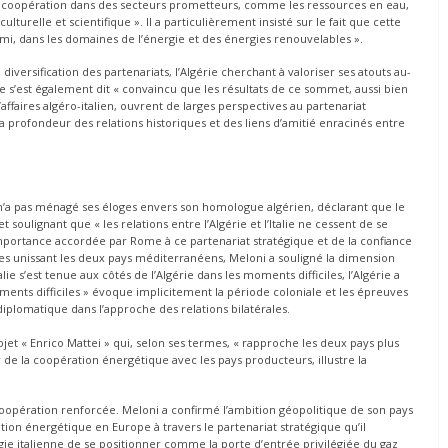
 de coopération dans des secteurs prometteurs, comme les ressources en eau,
 culturelle et scientifique ». Il a particulièrement insisté sur le fait que cette
ys ami, dans les domaines de l’énergie et des énergies renouvelables ».
iversification des partenariats, l’Algérie cherchant à valoriser ses atouts au-
 s’est également dit « convaincu que les résultats de ce sommet, aussi bien
affaires algéro-italien, ouvrent de larges perspectives au partenariat
t la profondeur des relations historiques et des liens d’amitié enracinés entre
 n’a pas ménagé ses éloges envers son homologue algérien, déclarant que le
oulignant que « les relations entre l’Algérie et l’Italie ne cessent de se
mportance accordée par Rome à ce partenariat stratégique et de la confiance
ues unissant les deux pays méditerranéens, Meloni a souligné la dimension
ie s’est tenue aux côtés de l’Algérie dans les moments difficiles, l’Algérie a
oments difficiles » évoque implicitement la période coloniale et les épreuves
iplomatique dans l’approche des relations bilatérales.
ojet « Enrico Mattei » qui, selon ses termes, « rapproche les deux pays plus
 de la coopération énergétique avec les pays producteurs, illustre la
oopération renforcée. Meloni a confirmé l’ambition géopolitique de son pays
ution énergétique en Europe à travers le partenariat stratégique qu’il
égie italienne de se positionner comme la porte d’entrée privilégiée du gaz