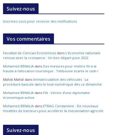
Suivez-nous
Inscrivez-vous pour recevoir des notifications
Vos commentaires
Facultad de Ciencias Económicas
dans
L’économie nationale
renoue avec la croissance : Un bon départ pour 2022
Mohamed BENALIA
dans
Des mesures pour mettre fin à la
fraude à l’allocation touristique : Tebboune écarte le cash !
Mahdi Mahdi
dans
Immatriculation des véhicules : La
procédure bascule dans le tout-numérique dès ce dimanche
Mohamed BENALIA
dans
FIA : Vitrine d’une diplomatie
économique active
Mohamed BENALIA
dans
ETRAG Constantine : De nouveaux
modèles de tracteurs pour accélérer la mécanisation agricole
Suivez-nous