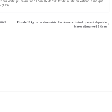
a visite, jeudi, au Pape Léon XIV dans l’Etat de la Cité du Vatican, a indiqué
.(APS)
ances
Plus de 18 kg de cocaïne saisis : Un réseau criminel opérant depuis le
Maroc démantelé à Oran