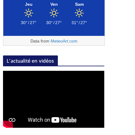
Jeu
Ven
Sam
30°
/
27°
30°
/
27°
31°
/
27°
Data from
MeteoArt.com
L’actualité en vidéos