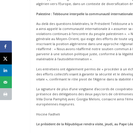
algérien vers l’Europe, dans un contexte de diversification é
Palestine : Tebboune interpelle la communauté internationale
Au-delà des questions bilatérales, le Président Tebboune a 
a ainsi appelé la communauté internationale à « assumer sa 
violations continues à l’encontre du peuple palestinien ». « 
générale au Moyen-Orient, qui exige des efforts de toute urgenc
inscrivant la position algérienne dans une approche régional
réaffirmé : « Nous avons réaffirmé notre soutien commun à 
parvenir à une solution politique juste, conforme à la légali
inaliénable à l’autodétermination ».
Les entretiens ont également permis de « procéder à un éch
des efforts collectifs visant à garantir la sécurité et le dév
vitale », confirmant le rôle pivot de l’Algérie dans la stabili
La signature de plus d’une vingtaine d’accords de coopérat
présence des délégations des deux pays lors de cérémonies pr
Villa Doria Pamphilj avec Giorgia Meloni, consacre ainsi l’é
européennes majeures.
Hocine Fadheli
Le président de la République rendra visite, jeudi, au Pape Lé