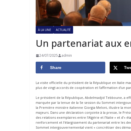
À LA UNE
ACTUALITÉ
Un partenariat aux e
24/07/2025
admin
Share
Twe
La visite officielle du président de la République en Italie m
plus de vingt accords de coopération et l’affirmation d’un par
Le président de la République, Abdelmadjid Tebboune, a effe
marquée par la tenue de la 5e session du Sommet intergouve
la Première ministre italienne Giorgia Meloni, illustre la mo
majeurs. Dans une déclaration conjointe à la presse, le Prés
des relations exemplaires entre l’Algérie et l’Italie » et d’«
renforcement et l’élargissement du partenariat entre les deu
Sommet intergouvernemental vient « concrétiser des démarc