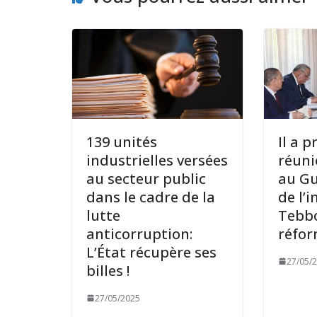
139 unités
Il a 
industrielles versées
réuni
au secteur public
au Gu
dans le cadre de la
de l’
lutte
Tebb
anticorruption:
réfor
L’État récupère ses
27/05/
billes !
27/05/2025