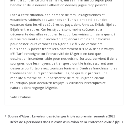
avant la contrainte d’une semaine, durée minimale du séjour pour
bénéficier de la nouvelle allocation devises, jugée trop pesante.
Face à cette situation, bon nombre de familles algériennes et
vacanciers habitués des vacances en Tunisie ont opté pour des
vacances dans les villes côtières du pays, dont Annaba, Skikda, Jijel et
Béjaïa entre autres. Car les séjours sont moins coûteux et la
découverte des villes vaut bien le coup. Les voisins tunisiens quant à
eux ne trouvent aucun inconvénient, encore moins de difficultés
pour passer leurs vacances en Algérie. Le flux de vacanciers
tunisiens aux postes frontaliers, notamment d’El Kala, dans la wilaya
d’El Tarf, renseigne sur l’attractivité de l’Algérie en tant que
destination incontournable pour nos voisins. Surtout, convient-il de le
souligner, que les moyens de transport, dont le train, assurent une
desserte confortable aux touristes tunisiens. D’autres franchissent les
frontières par leurs propres véhicules, ce qui leur procure une
mobilité à même de leur permettre de faire un grand circuit
touristique, pour découvrir les joyaux culturels, historiques et
naturels dont regorge l’Algérie.
Sofia Chahine
Bourse d’Alger : La valeur des échanges triple au premier semestre 2025
Décès de 4 personnes dans le crash d’un avion de la Protection civile à Jijel