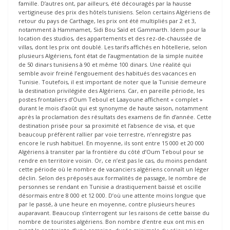
famille. D’autres ont, par ailleurs, été découragés par la hausse
vertigineuse des prix des hôtels tunisiens. Selon certains Algériens de
retour du pays de Carthage, les prix ont été multipliés par 2 et 3,
notamment à Hammamet, Sidi Bou Saïd et Gammarth. Idem pour la
location des studios, des appartements et des rez-de-chaussée de
villas, dont les prix ont doublé. Les tarifs affichés en hôtellerie, selon
plusieurs Algériens, font état de l’augmentation de la simple nuitée
de 50 dinars tunisiens à 90 et même 100 dinars. Une réalité qui
semble avoir freiné l’engouement des habitués des vacances en
Tunisie. Toutefois, il est important de noter que la Tunisie demeure
la destination privilégiée des Algériens. Car, en pareille période, les
postes frontaliers d’Oum Teboul et Laayoune affichent « complet »
durant le mois d’août qui est synonyme de haute saison, notamment
après la proclamation des résultats des examens de fin d’année. Cette
destination prisée pour sa proximité et l’absence de visa, et que
beaucoup préfèrent rallier par voie terrestre, n’enregistre pas
encore le rush habituel. En moyenne, ils sont entre 15 000 et 20 000
Algériens à transiter par la frontière du côté d’Oum Teboul pour se
rendre en territoire voisin. Or, ce n’est pas le cas, du moins pendant
cette période où le nombre de vacanciers algériens connaît un léger
déclin. Selon des préposés aux formalités de passage, le nombre de
personnes se rendant en Tunisie a drastiquement baissé et oscille
désormais entre 8 000 et 12 000. D’où une attente moins longue que
par le passé, à une heure en moyenne, contre plusieurs heures
auparavant. Beaucoup s’interrogent sur les raisons de cette baisse du
nombre de touristes algériens. Bon nombre d’entre eux ont mis en