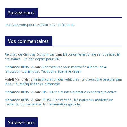
Suivez-nous
Inscrivez-vous pour recevoir des notifications
Vos commentaires
Facultad de Ciencias Económicas
dans
L’économie nationale renoue avec la
croissance : Un bon départ pour 2022
Mohamed BENALIA
dans
Des mesures pour mettre fin à la fraude à
l’allocation touristique : Tebboune écarte le cash !
Mahdi Mahdi
dans
Immatriculation des véhicules : La procédure bascule dans
le tout-numérique dès ce dimanche
Mohamed BENALIA
dans
FIA : Vitrine d’une diplomatie économique active
Mohamed BENALIA
dans
ETRAG Constantine : De nouveaux modèles de
tracteurs pour accélérer la mécanisation agricole
Suivez-nous