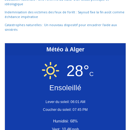
idéologique
Indemnisation des victimes des feux de forêt : Sayoud fixe la fin août comme
échéance impérative
Catastrophes naturelles : Un nouveau dispositif pour encadrer l’aide aux
sinistrés
Météo à Alger
28°
C
Ensoleillé
Lever du soleil: 06:01 AM
Coucher du soleil: 07:45 PM
Humidité: 68%
Vent: 10.4Kmph