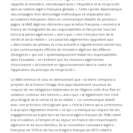
rappelle le ministère, introduisant ainsi « l’équilibre et la réciprocité
dans la relation algéro-française globale ». Cette riposte diplomatique
s’accompagne d’un démontage méthodique et implacable des
accusations françaises. Dans un communiqué détaillé de plusieurs
pages, le MAE algérien démontre que la lettre française « exonère la
France de l’intégralité de ses responsabilités et fait porter tous les
torts à la partie algérienne », alors que « rien n’est plus loin de la
vérité et de la réalité ». Les autorités algériennes rappellent que
« dans toutes ses phases, la crise actuelle a régulièrement donné lieu
à des communiqués officiels du ministère algérien des Affaires
étrangères » qui ont « systématiquement établi les responsabilités
dans l’escalade » et révèlent que les réactions algériennes
s’inscrivaient « strictement et rigoureusement dans le cadre de
l’application du principe de réciprocité ».
Le MAE enfonce le clou en démontrant que « la lettre s’emploie à
projeter de la France l’image d’un pays hautement soucieux du
respect de ses obligations bilatérales et de l’Algérie celle d’un État en
violation continue des siennes », alors que « là également rien n’est
plus éloigné de la vérité et de la réalité ». Le communiqué établit
avec une précision chirurgicale que « c’est la France qui a contrevenu
à sa propre législation interne » et qui « a manqué au respect de ses
engagements au triple titre de l’accord algéro-français de 1968 relatif
à la circulation, à l’emploi et au séjour en France des ressortissants
algériens et de leurs familles, de la convention consulaire algéro-
française de 1974 et de l’accord algéro-français de 2013 relatif à