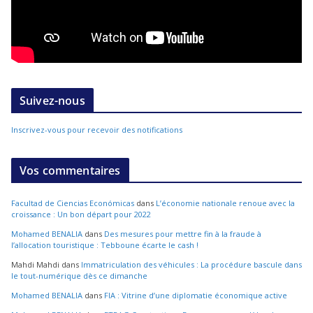
Suivez-nous
Inscrivez-vous pour recevoir des notifications
Vos commentaires
Facultad de Ciencias Económicas
dans
L’économie nationale renoue avec la
croissance : Un bon départ pour 2022
Mohamed BENALIA
dans
Des mesures pour mettre fin à la fraude à
l’allocation touristique : Tebboune écarte le cash !
Mahdi Mahdi
dans
Immatriculation des véhicules : La procédure bascule dans
le tout-numérique dès ce dimanche
Mohamed BENALIA
dans
FIA : Vitrine d’une diplomatie économique active