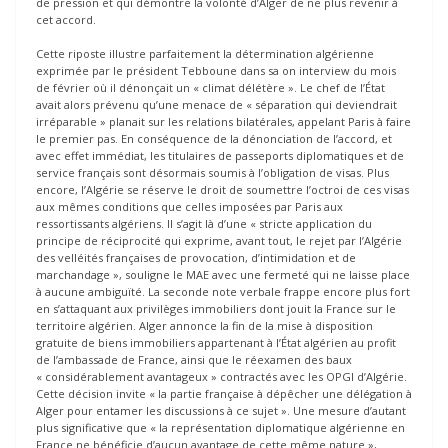
de pression et qui démontre la volonté d’Alger de ne plus revenir à
cet accord.
Cette riposte illustre parfaitement la détermination algérienne
exprimée par le président Tebboune dans sa on interview du mois
de février où il dénonçait un « climat délétère ». Le chef de l’État
avait alors prévenu qu’une menace de « séparation qui deviendrait
irréparable » planait sur les relations bilatérales, appelant Paris à faire
le premier pas. En conséquence de la dénonciation de l’accord, et
avec effet immédiat, les titulaires de passeports diplomatiques et de
service français sont désormais soumis à l’obligation de visas. Plus
encore, l’Algérie se réserve le droit de soumettre l’octroi de ces visas
aux mêmes conditions que celles imposées par Paris aux
ressortissants algériens. Il s’agit là d’une « stricte application du
principe de réciprocité qui exprime, avant tout, le rejet par l’Algérie
des velléités françaises de provocation, d’intimidation et de
marchandage », souligne le MAE avec une fermeté qui ne laisse place
à aucune ambiguïté. La seconde note verbale frappe encore plus fort
en s’attaquant aux privilèges immobiliers dont jouit la France sur le
territoire algérien. Alger annonce la fin de la mise à disposition
gratuite de biens immobiliers appartenant à l’État algérien au profit
de l’ambassade de France, ainsi que le réexamen des baux
« considérablement avantageux » contractés avec les OPGI d’Algérie.
Cette décision invite « la partie française à dépêcher une délégation à
Alger pour entamer les discussions à ce sujet ». Une mesure d’autant
plus significative que « la représentation diplomatique algérienne en
France ne bénéficie d’aucun avantage de cette même nature »,