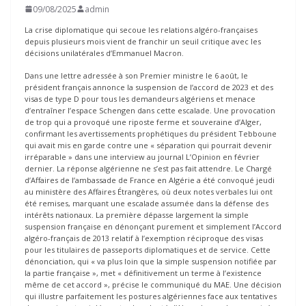
09/08/2025
admin
La crise diplomatique qui secoue les relations algéro-françaises
depuis plusieurs mois vient de franchir un seuil critique avec les
décisions unilatérales d’Emmanuel Macron.
Dans une lettre adressée à son Premier ministre le 6 août, le
président français annonce la suspension de l’accord de 2023 et des
visas de type D pour tous les demandeurs algériens et menace
d’entraîner l’espace Schengen dans cette escalade. Une provocation
de trop qui a provoqué une riposte ferme et souveraine d’Alger,
confirmant les avertissements prophétiques du président Tebboune
qui avait mis en garde contre une « séparation qui pourrait devenir
irréparable » dans une interview au journal L’Opinion en février
dernier. La réponse algérienne ne s’est pas fait attendre. Le Chargé
d’Affaires de l’ambassade de France en Algérie a été convoqué jeudi
au ministère des Affaires Étrangères, où deux notes verbales lui ont
été remises, marquant une escalade assumée dans la défense des
intérêts nationaux. La première dépasse largement la simple
suspension française en dénonçant purement et simplement l’Accord
algéro-français de 2013 relatif à l’exemption réciproque des visas
pour les titulaires de passeports diplomatiques et de service. Cette
dénonciation, qui « va plus loin que la simple suspension notifiée par
la partie française », met « définitivement un terme à l’existence
même de cet accord », précise le communiqué du MAE. Une décision
qui illustre parfaitement les postures algériennes face aux tentatives