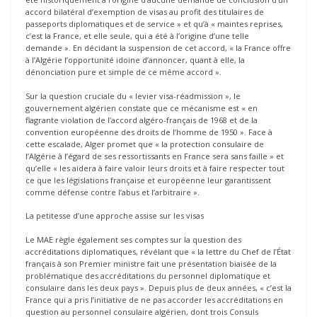
accord bilatéral d’exemption de visas au profit des titulaires de
passeports diplomatiques et de service » et qu’à « maintes reprises,
c’est la France, et elle seule, qui a été à l’origine d’une telle
demande ». En décidant la suspension de cet accord, « la France offre
à l’Algérie l’opportunité idoine d’annoncer, quant à elle, la
dénonciation pure et simple de ce même accord ».
Sur la question cruciale du « levier visa-réadmission », le
gouvernement algérien constate que ce mécanisme est « en
flagrante violation de l’accord algéro-français de 1968 et de la
convention européenne des droits de l’homme de 1950 ». Face à
cette escalade, Alger promet que « la protection consulaire de
l’Algérie à l’égard de ses ressortissants en France sera sans faille » et
qu’elle « les aidera à faire valoir leurs droits et à faire respecter tout
ce que les législations française et européenne leur garantissent
comme défense contre l’abus et l’arbitraire ».
La petitesse d’une approche assise sur les visas
Le MAE règle également ses comptes sur la question des
accréditations diplomatiques, révélant que « la lettre du Chef de l’État
français à son Premier ministre fait une présentation biaisée de la
problématique des accréditations du personnel diplomatique et
consulaire dans les deux pays ». Depuis plus de deux années, « c’est la
France qui a pris l’initiative de ne pas accorder les accréditations en
question au personnel consulaire algérien, dont trois Consuls