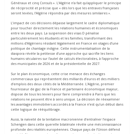
Généraux et cinq Consuls ». L’Algérie n’a fait qu’appliquer le principe
de réciprocité et précise que « dès lors que les entraves françaises
seront levées, l’Algérie répondra par des mesures similaires ».
L’impact de ces décisions dépasse largement le cadre diplomatique
pour toucher directement les relations humaines et économiques
entre les deux pays. La suspension des visas D pénalise
particulièrement les étudiants et les familles, transformant des
millions d’Algériens résidant légalement en France en otages d’une
politique de chantage indigne. Cette instrumentalisation de la
diaspora révèle la petitesse d’une approche qui sacrifie les liens
humains séculaires sur l’autel de calculs électoralistes, à l’approche
des municipales de 2026 et de la présidentielle de 2027.
Sur le plan économique, cette crise menace des échanges
commerciaux qui représentent des milliards d’euros et des milliers
d’emplois des deux côtés de la Méditerranée. L’Algérie, premier
fournisseur de gaz de la France et partenaire économique majeur,
dispose de tous les leviers pour faire comprendre à Paris que les
relations ne peuvent être à sens unique. La décision de réexaminer
les avantages immobiliers accordés à la France n’est qu’un début dans
cette logique de rééquilibrage.
Aussi, la naïveté de la tentative macronienne d’entraîner l’espace
Schengen dans cette querelle bilatérale révèle une méconnaissance
profonde des réalités européennes. Chaque pays de l’Union défend