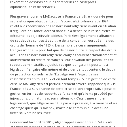
l’exemption des visas pour les détenteurs de passeports
diplomatiques et de service ».
Plus grave encore, le MAE accuse la France de s’être « donnée pour
seule et unique objet de fixation l’accord algéro-français de 1994
relatif à la réadmission des ressortissants algériens vivant en situation
irrégulière en France, accord dont elle a dénaturé la raison d’être et
détourné les objectifs véritables ». Paris s’est également « affranchie
de ses devoirs contractés au titre de la convention européenne des
droits de l’homme de 1950 ». L’ensemble de ces manquements
français n’ont eu « pour but que de passer outre le respect des droits
acquis des ressortissants algériens éloignés souvent arbitrairement et
abusivement du territoire français, leur privation des possibilités de
recours administratifs et judiciaires que leur garantit pourtant la
législation française elle-même et de vider de tout contenu le devoir
de protection consulaire de l’État algérien à l’égard de ses
ressortissants en tous lieux et en tout temps ». Sur la gestion de cette
crise, le MAE algérien est particulièrement sévère, rappelant que « la
France, dès la survenance de cette crise de son propre fait, a posé sa
gestion en termes de rapports de force » et qu’elle « a procédé par
injonctions, ultimatums et sommations ». « C’était ignorer, bien
légèrement, que l’Algérie ne cède pas à la pression, à la menace et au
chantage quels qu’ils soient », martèle le communiqué avec une
fierté souveraine assumée.
Concernant l’accord de 2013, Alger rappelle avec force qu’elle « n’a
été historiquement à l’origine d’aucune demande de conclusion d’un