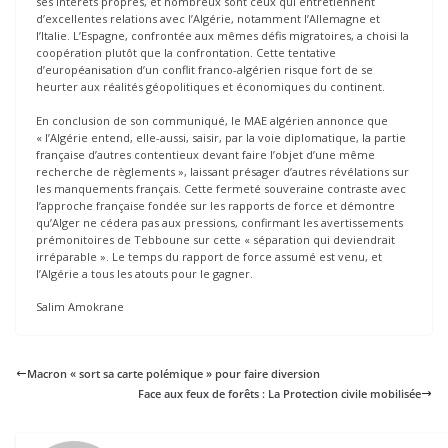
ses intérêts propres, et nombreux sont ceux qui entretiennent
d’excellentes relations avec l’Algérie, notamment l’Allemagne et
l’Italie. L’Espagne, confrontée aux mêmes défis migratoires, a choisi la
coopération plutôt que la confrontation. Cette tentative
d’européanisation d’un conflit franco-algérien risque fort de se
heurter aux réalités géopolitiques et économiques du continent.
En conclusion de son communiqué, le MAE algérien annonce que
« l’Algérie entend, elle-aussi, saisir, par la voie diplomatique, la partie
française d’autres contentieux devant faire l’objet d’une même
recherche de règlements », laissant présager d’autres révélations sur
les manquements français. Cette fermeté souveraine contraste avec
l’approche française fondée sur les rapports de force et démontre
qu’Alger ne cédera pas aux pressions, confirmant les avertissements
prémonitoires de Tebboune sur cette « séparation qui deviendrait
irréparable ». Le temps du rapport de force assumé est venu, et
l’Algérie a tous les atouts pour le gagner.
Salim Amokrane
Macron « sort sa carte polémique » pour faire diversion
Face aux feux de forêts : La Protection civile mobilisée