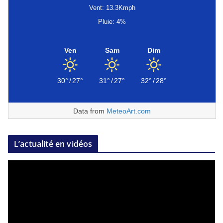
Vent: 13.3Kmph
Pluie: 4%
Ven
Sam
Dim
30°
/
27°
31°
/
27°
32°
/
28°
Data from
MeteoArt.com
L’actualité en vidéos