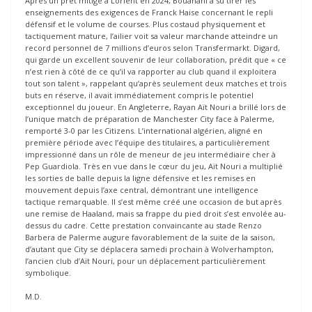
Après un prêt mitigé à Lorient en 2024, Bouanani a su tirer les
enseignements des exigences de Franck Haise concernant le repli
défensif et le volume de courses. Plus costaud physiquement et
tactiquement mature, l’ailier voit sa valeur marchande atteindre un
record personnel de 7 millions d’euros selon Transfermarkt. Digard,
qui garde un excellent souvenir de leur collaboration, prédit que « ce
n’est rien à côté de ce qu’il va rapporter au club quand il exploitera
tout son talent », rappelant qu’après seulement deux matches et trois
buts en réserve, il avait immédiatement compris le potentiel
exceptionnel du joueur. En Angleterre, Rayan Aït Nouri a brillé lors de
l’unique match de préparation de Manchester City face à Palerme,
remporté 3-0 par les Citizens. L’international algérien, aligné en
première période avec l’équipe des titulaires, a particulièrement
impressionné dans un rôle de meneur de jeu intermédiaire cher à
Pep Guardiola. Très en vue dans le cœur du jeu, Aït Nouri a multiplié
les sorties de balle depuis la ligne défensive et les remises en
mouvement depuis l’axe central, démontrant une intelligence
tactique remarquable. Il s’est même créé une occasion de but après
une remise de Haaland, mais sa frappe du pied droit s’est envolée au-
dessus du cadre. Cette prestation convaincante au stade Renzo
Barbera de Palerme augure favorablement de la suite de la saison,
d’autant que City se déplacera samedi prochain à Wolverhampton,
l’ancien club d’Aït Nouri, pour un déplacement particulièrement
symbolique.
M.D.