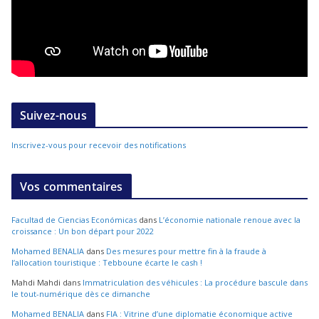
Suivez-nous
Inscrivez-vous pour recevoir des notifications
Vos commentaires
Facultad de Ciencias Económicas
dans
L’économie nationale renoue avec la
croissance : Un bon départ pour 2022
Mohamed BENALIA
dans
Des mesures pour mettre fin à la fraude à
l’allocation touristique : Tebboune écarte le cash !
Mahdi Mahdi
dans
Immatriculation des véhicules : La procédure bascule dans
le tout-numérique dès ce dimanche
Mohamed BENALIA
dans
FIA : Vitrine d’une diplomatie économique active