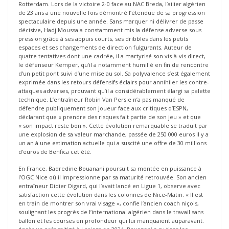
Rotterdam. Lors de la victoire 2-0 face au NAC Breda, l’ailier algérien
de 23 ans a une nouvelle fois démontré l’étendue de sa progression
spectaculaire depuis une année. Sans marquer ni délivrer de passe
décisive, Hadj Moussa a constamment mis la défense adverse sous
pression grâce à ses appuis courts, ses dribbles dans les petits
espaces et ses changements de direction fulgurants. Auteur de
quatre tentatives dont une cadrée, il a martyrisé son vis-à-vis direct,
le défenseur Kemper, qu’il a notamment humilié en fin de rencontre
d’un petit pont suivi d’une mise au sol. Sa polyvalence s’est également
exprimée dans les retours défensifs éclairs pour annihiler les contre-
attaques adverses, prouvant qu’il a considérablement élargi sa palette
technique. L’entraîneur Robin Van Persie n’a pas manqué de
défendre publiquement son joueur face aux critiques d’ESPN,
déclarant que « prendre des risques fait partie de son jeu » et que
« son impact reste bon ». Cette évolution remarquable se traduit par
une explosion de sa valeur marchande, passée de 250 000 euros il y a
un an à une estimation actuelle qui a suscité une offre de 30 millions
d’euros de Benfica cet été.
En France, Badredine Bouanani poursuit sa montée en puissance à
l’OGC Nice où il impressionne par sa maturité retrouvée. Son ancien
entraîneur Didier Digard, qui l’avait lancé en Ligue 1, observe avec
satisfaction cette évolution dans les colonnes de Nice-Matin. « Il est
en train de montrer son vrai visage », confie l’ancien coach niçois,
soulignant les progrès de l’international algérien dans le travail sans
ballon et les courses en profondeur qui lui manquaient auparavant.