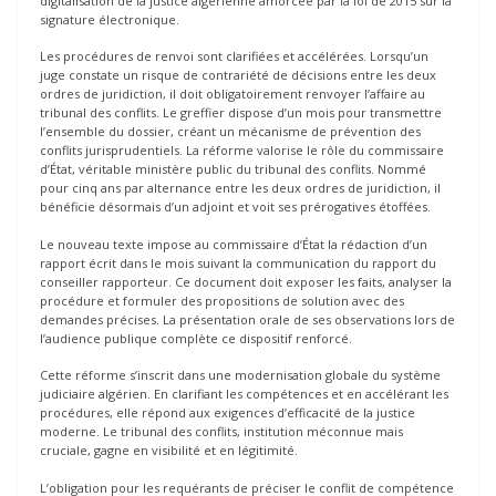
digitalisation de la justice algérienne amorcée par la loi de 2015 sur la
signature électronique.
Les procédures de renvoi sont clarifiées et accélérées. Lorsqu’un
juge constate un risque de contrariété de décisions entre les deux
ordres de juridiction, il doit obligatoirement renvoyer l’affaire au
tribunal des conflits. Le greffier dispose d’un mois pour transmettre
l’ensemble du dossier, créant un mécanisme de prévention des
conflits jurisprudentiels. La réforme valorise le rôle du commissaire
d’État, véritable ministère public du tribunal des conflits. Nommé
pour cinq ans par alternance entre les deux ordres de juridiction, il
bénéficie désormais d’un adjoint et voit ses prérogatives étoffées.
Le nouveau texte impose au commissaire d’État la rédaction d’un
rapport écrit dans le mois suivant la communication du rapport du
conseiller rapporteur. Ce document doit exposer les faits, analyser la
procédure et formuler des propositions de solution avec des
demandes précises. La présentation orale de ses observations lors de
l’audience publique complète ce dispositif renforcé.
Cette réforme s’inscrit dans une modernisation globale du système
judiciaire algérien. En clarifiant les compétences et en accélérant les
procédures, elle répond aux exigences d’efficacité de la justice
moderne. Le tribunal des conflits, institution méconnue mais
cruciale, gagne en visibilité et en légitimité.
L’obligation pour les requérants de préciser le conflit de compétence