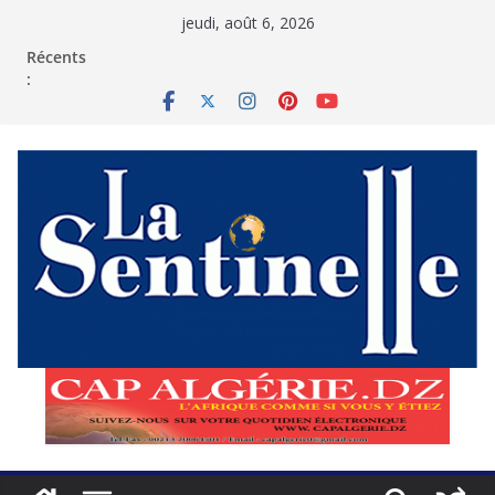
Passer
jeudi, août 6, 2026
au
contenu
Récents
: