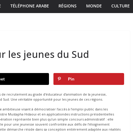
E
TÉLÉPHONE ARABE
RÉGIONS
MONDE
CULTURE
r les jeunes du Sud
et
Pin
rs de recrutement au grade d’éducateur d’animation de la jeunesse,
d Sud. Une véritable opportunité pour les jeunes de ces régions.
 ambitieuse visant à démocratiser l’accès à l’emploi public dans les
stre Mustapha Hidaoui et en applicationdes instructions présidentielles
pération représente bien plus qu’un simple concours administratif : elle
elle pour une jeunesse souvent confrontée aux défis de l’éloignement
 cette démarche réside dans sa conception entièrement adaptée aux réalités