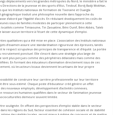
longs déplacements vers les grandes métropoles du Nord, le ministère a fait le
Directions de la jeunesse et des sports d’Illizi, Tindouf, Bordj Badji Mokhtar,
s que les Instituts nationaux de formation de Tixeraine et Ouargla
ité géographique traduit une philosophie nouvelle dans l’approche du
asse d’abord par l’égalité d’accès. En réduisant drastiquement les coûts de
eunes issus de familles modestes de participer pleinement à cette
 localités comme Timiaouine, Tin Zaouatine, Béni Ounif, Béni Abbès, Taleb
 laisser aucun territoire à l’écart de cette dynamique d’emploi.
ties qualitatives qui a été mise en place. L’association des Instituts nationaux
sujets d’examen assure une standardisation rigoureuse des épreuves, tandis
tit le respect scrupuleux des principes de transparence et d’équité. La portée
 recrutement ponctuel. Elle s’inscrit dans une stratégie plus large de
d ne sont plus perçues comme des périphéries délaissées mais comme des
alifiées. En formant des éducateurs d’animation directement issus de ces
ement, où les acteurs locaux deviennent les artisans de leur propre
ssibilité de construire leur carrière professionnelle sur leur territoire
t être sous-estimé. Chaque poste d’éducateur créé génère un effet
te des nouveaux employés, développement d’activités connexes,
 de ressources humaines qualifiées dans le secteur de l’animation jeunesse
s socioculturelles demeure souvent limitée.
être soulignée. En offrant des perspectives d’emploi stable dans le secteur
 dans les régions du Sud, facteur essentiel de cohésion sociale et de stabilité
ce intime des réalités locales, seront mieux à même de concevoir et de mettre