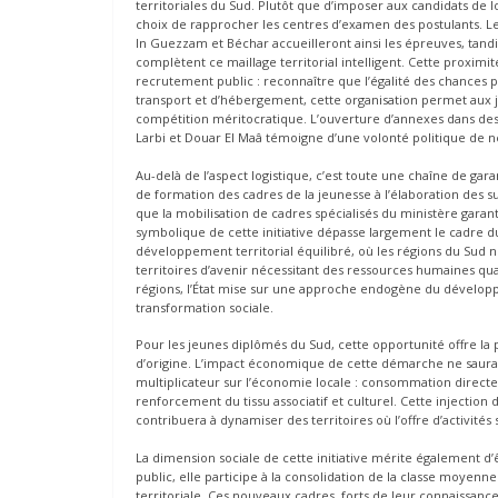
territoriales du Sud. Plutôt que d’imposer aux candidats de 
choix de rapprocher les centres d’examen des postulants. Les 
In Guezzam et Béchar accueilleront ainsi les épreuves, tandi
complètent ce maillage territorial intelligent. Cette proxim
recrutement public : reconnaître que l’égalité des chances p
transport et d’hébergement, cette organisation permet aux j
compétition méritocratique. L’ouverture d’annexes dans des
Larbi et Douar El Maâ témoigne d’une volonté politique de ne
Au-delà de l’aspect logistique, c’est toute une chaîne de garan
de formation des cadres de la jeunesse à l’élaboration des 
que la mobilisation de cadres spécialisés du ministère garan
symbolique de cette initiative dépasse largement le cadre du
développement territorial équilibré, où les régions du Su
territoires d’avenir nécessitant des ressources humaines qu
régions, l’État mise sur une approche endogène du développ
transformation sociale.
Pour les jeunes diplômés du Sud, cette opportunité offre la po
d’origine. L’impact économique de cette démarche ne saurai
multiplicateur sur l’économie locale : consommation direc
renforcement du tissu associatif et culturel. Cette injection
contribuera à dynamiser des territoires où l’offre d’activité
La dimension sociale de cette initiative mérite également d’
public, elle participe à la consolidation de la classe moyenne
territoriale. Ces nouveaux cadres, forts de leur connaissan