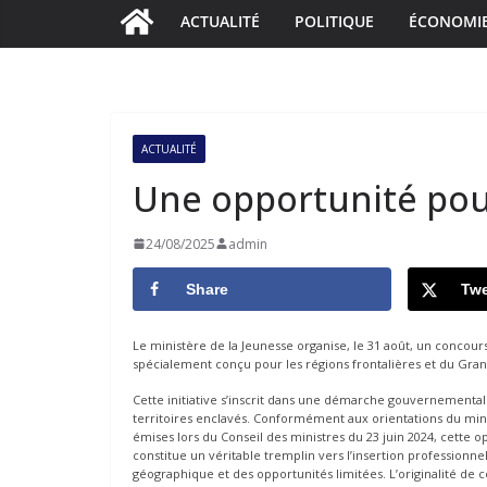
ACTUALITÉ
POLITIQUE
ÉCONOMI
ACTUALITÉ
Une opportunité pou
24/08/2025
admin
Share
Twe
Le ministère de la Jeunesse organise, le 31 août, un concou
spécialement conçu pour les régions frontalières et du Gran
Cette initiative s’inscrit dans une démarche gouvernementale
territoires enclavés. Conformément aux orientations du mini
émises lors du Conseil des ministres du 23 juin 2024, cette o
constitue un véritable tremplin vers l’insertion professionn
géographique et des opportunités limitées. L’originalité de