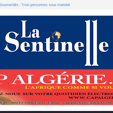
 Boumerdès : Trois personnes sous mandat
curité de l’Armée procèdent à la réception
 allemand enlevé au Niger
 bilan d’une Algérie souveraine et
, rempart de la stabilité
mako souligne une « convergence de vue
ves du 2 juillet : FFS et Ennahda font leur