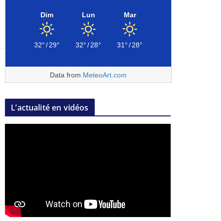
Dim
Lun
Mar
32°
/
29°
32°
/
28°
31°
/
28°
Data from
MeteoArt.com
L’actualité en vidéos