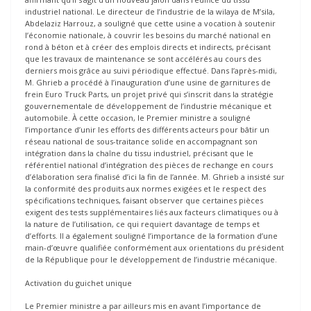
industriel national. Le directeur de l’industrie de la wilaya de M’sila,
Abdelaziz Harrouz, a souligné que cette usine a vocation à soutenir
l’économie nationale, à couvrir les besoins du marché national en
rond à béton et à créer des emplois directs et indirects, précisant
que les travaux de maintenance se sont accélérés au cours des
derniers mois grâce au suivi périodique effectué. Dans l’après-midi,
M. Ghrieb a procédé à l’inauguration d’une usine de garnitures de
frein Euro Truck Parts, un projet privé qui s’inscrit dans la stratégie
gouvernementale de développement de l’industrie mécanique et
automobile. À cette occasion, le Premier ministre a souligné
l’importance d’unir les efforts des différents acteurs pour bâtir un
réseau national de sous-traitance solide en accompagnant son
intégration dans la chaîne du tissu industriel, précisant que le
référentiel national d’intégration des pièces de rechange en cours
d’élaboration sera finalisé d’ici la fin de l’année. M. Ghrieb a insisté sur
la conformité des produits aux normes exigées et le respect des
spécifications techniques, faisant observer que certaines pièces
exigent des tests supplémentaires liés aux facteurs climatiques ou à
la nature de l’utilisation, ce qui requiert davantage de temps et
d’efforts. Il a également souligné l’importance de la formation d’une
main-d’œuvre qualifiée conformément aux orientations du président
de la République pour le développement de l’industrie mécanique.
Activation du guichet unique
Le Premier ministre a par ailleurs mis en avant l’importance de