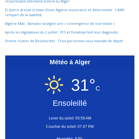
ressortissant allemand enlevé au Niger
El Djeïch dresse le bilan d’une Algérie souveraine et déterminée : L’ANP,
rempart de la stabilité
Algérie-Mali : Bamako souligne une « convergence de vue totale »
Après les législatives du 2 juillet : FFS et Ennahda font leur diagnostic
Drame routier de Boumerdès : Trois personnes sous mandat de dépôt
Météo à Alger
31°
C
Ensoleillé
Lever du soleil: 05:59 AM
Coucher du soleil: 07:47 PM
Humidité: 52%