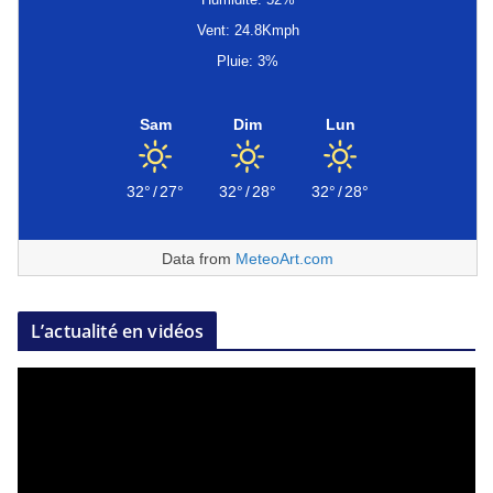
Vent: 24.8Kmph
Pluie: 3%
Sam
Dim
Lun
32°
/
27°
32°
/
28°
32°
/
28°
Data from
MeteoArt.com
L’actualité en vidéos