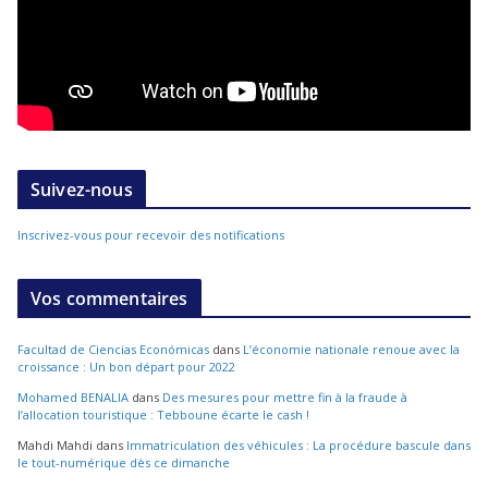
Suivez-nous
Inscrivez-vous pour recevoir des notifications
Vos commentaires
Facultad de Ciencias Económicas
dans
L’économie nationale renoue avec la
croissance : Un bon départ pour 2022
Mohamed BENALIA
dans
Des mesures pour mettre fin à la fraude à
l’allocation touristique : Tebboune écarte le cash !
Mahdi Mahdi
dans
Immatriculation des véhicules : La procédure bascule dans
le tout-numérique dès ce dimanche