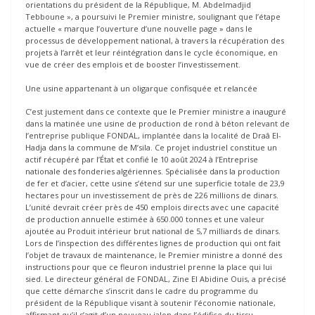
orientations du président de la République, M. Abdelmadjid
Tebboune », a poursuivi le Premier ministre, soulignant que l’étape
actuelle « marque l’ouverture d’une nouvelle page » dans le
processus de développement national, à travers la récupération des
projets à l’arrêt et leur réintégration dans le cycle économique, en
vue de créer des emplois et de booster l’investissement.
Une usine appartenant à un oligarque confisquée et relancée
C’est justement dans ce contexte que le Premier ministre a inauguré
dans la matinée une usine de production de rond à béton relevant de
l’entreprise publique FONDAL, implantée dans la localité de Draâ El-
Hadja dans la commune de M’sila. Ce projet industriel constitue un
actif récupéré par l’État et confié le 10 août 2024 à l’Entreprise
nationale des fonderies algériennes. Spécialisée dans la production
de fer et d’acier, cette usine s’étend sur une superficie totale de 23,9
hectares pour un investissement de près de 226 millions de dinars.
L’unité devrait créer près de 450 emplois directs avec une capacité
de production annuelle estimée à 650.000 tonnes et une valeur
ajoutée au Produit intérieur brut national de 5,7 milliards de dinars.
Lors de l’inspection des différentes lignes de production qui ont fait
l’objet de travaux de maintenance, le Premier ministre a donné des
instructions pour que ce fleuron industriel prenne la place qui lui
sied. Le directeur général de FONDAL, Zine El Abidine Ouis, a précisé
que cette démarche s’inscrit dans le cadre du programme du
président de la République visant à soutenir l’économie nationale,
affirmant qu’il s’agit d’un nouveau jalon dans l’édifice du tissu