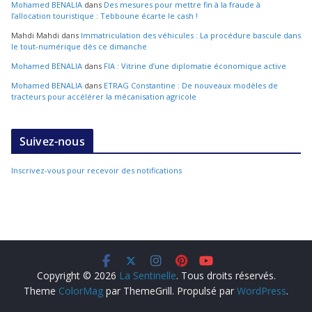
Mohamed BENALIA
dans
Des mesures pour mettre fin à la fraude à
l’allocation touristique : Tebboune écarte le cash !
Mahdi Mahdi
dans
Immatriculation des véhicules : La procédure bascule dans
le tout-numérique dès ce dimanche
Mohamed BENALIA
dans
FIA : Vitrine d’une diplomatie économique active
Mohamed BENALIA
dans
ETRAG Constantine : De nouveaux modèles de
tracteurs pour accélérer la mécanisation agricole
Suivez-nous
Inscrivez-vous pour recevoir des notifications
Copyright © 2026
La Sentinelle
. Tous droits réservés.
Theme
ColorMag
par ThemeGrill. Propulsé par
WordPress
.