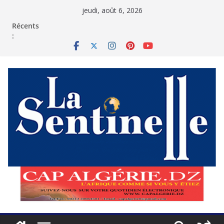
Passer
jeudi, août 6, 2026
au
contenu
Récents
: