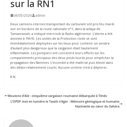
sur la RN1
06/05/2026
admin
Deux camions-citernes transportant du carburant ont pris feu mardi
soir en bordure de la route nationale n°1, dans la wilaya de
Tamanrasset, a indiqué mercredi la Radio algérienne. L’alerte a été
donnée à 19h10. Les unités de la Protection civile se sont
immédiatement déployées sur les lieux pour contenir un sinistre
d’autant plus dangereux que la cargaison était hautement
inflammable. Les pompiers ont concentré leurs efforts sur les
compartiments principaux des deux poids lourds pour empêcher la
propagation des flammes. L’incendie a été maîtrisé puis éteint dans
des délais relativement courts. Aucune victime n’est à déplorer.
R.N.
Moutons d’Aïd : cinquième cargaison roumaine débarquée à Ténès
L’OPEP met en lumière le Tassili n’Ajjer : Mémoire géologique et humaine
fascinante au cœur du Sahara