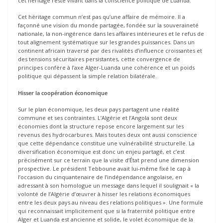
cet héritage reste vivant dans la conscience politique de Luanda.
Cet héritage commun n’est pas qu’une affaire de mémoire. Il a
façonné une vision du monde partagée, fondée sur la souveraineté
nationale, la non-ingérence dans les affaires intérieures et le refus de
tout alignement systématique sur les grandes puissances. Dans un
continent africain traversé par des rivalités d’influence croissantes et
des tensions sécuritaires persistantes, cette convergence de
principes confère à l’axe Alger-Luanda une cohérence et un poids
politique qui dépassent la simple relation bilatérale.
Hisser la coopération économique
Sur le plan économique, les deux pays partagent une réalité
commune et ses contraintes. L’Algérie et l’Angola sont deux
économies dont la structure repose encore largement sur les
revenus des hydrocarbures. Mais toutes deux ont aussi conscience
que cette dépendance constitue une vulnérabilité structurelle. La
diversification économique est donc un enjeu partagé, et c’est
précisément sur ce terrain que la visite d’État prend une dimension
prospective. Le président Tebboune avait lui-même fixé le cap à
l’occasion du cinquantenaire de l’indépendance angolaise, en
adressant à son homologue un message dans lequel il soulignait « la
volonté de l’Algérie d’œuvrer à hisser les relations économiques
entre les deux pays au niveau des relations politiques ». Une formule
qui reconnaissait implicitement que si la fraternité politique entre
Alger et Luanda est ancienne et solide, le volet économique de la