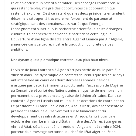
relation accusait un retard à combler. Des échanges commerciaux
qui restent faibles, malgré des opportunités de coopération qui
restent à explorer. C’est ce retard que les deux présidents entendent
désormais rattraper, à travers le renforcement du partenariat
stratégique dans des domaines aussi variés que l’énergie,
l’enseignement supérieur, la recherche scientifique et les échanges
culturels. La connectivité aérienne s’inscrit dans cette logique.
L’ouverture d’une ligne directe entre Alger et Luanda par Air Algérie,
annoncée dans ce cadre, illustre la traduction concrète de ces
ambitions.
Une dynamique diplomatique entretenue au plus haut niveau
La visite de Joao Lourenço à Alger n’est pas sortie de nulle part. Elle
s’inscrit dans une dynamique de contacts soutenus que les deux pays
ont intensifiée au cours des deux dernières années, période
marquée par deux événements structurants : l’accession de l’Algérie
au Conseil de sécurité des Nations unies en qualité de membre non
permanent, et la présidence angolaise de l’Union africaine. Dans ce
contexte, Alger et Luanda ont multiplié les occasions de coordination.
Le président du Conseil de la nation, Azouz Nasri, avait représenté le
président Tebboune au 3e Sommet sur le financement du
développement des infrastructures en Afrique, tenu à Luanda en
octobre dernier. Le ministre d’État, ministre des Affaires étrangères
Ahmed Attaf, s’était quant à lui rendu en Angola en décembre 2024,
porteur d’un message personnel du chef de l’État algérien. Et en