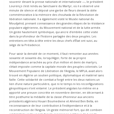
souvenir devant la presse nationale et internationale —, le président
Lourenço s’est rendu au Sanctuaire du Martyr, où il a observé une
minute de silence et déposé une gerbe de fleurs devant la stèle
commémorative à la mémoire des chouhada de la Révolution de
libération nationale. Il a également visité le Musée national du
Moudjahid, prenant connaissance des grandes étapes de la résistance
populaire algérienne, du Mouvement national et de la lutte armée.
Un geste hautement symbolique, qui ancre d’emblée cette visite
dans la profondeur de l’histoire partagée des deux peuples. Les
entretiens en tête-à-tête entre les deux chefs d’État ont suivi, au
siège de la Présidence.
Pour saisir la densité de ce moment, il faut remonter aux années
soixante et soixante-dix, lorsqu’Alger, forte de sa propre
indépendance arrachée au prix d’un million et demi de martyrs,
s’était imposée comme la capitale morale des peuples colonisés. Le
Mouvement Populaire de Libération de l’Angola, le MPLA, avait alors
trouvé en Algérie un soutien politique, diplomatique et matériel sans
faille. Cette solidarité de combat a forgé entre les deux nations un
lien d’une nature particulière, que ni le temps ni les reconfigurations
géopolitiques n’ont entamé. Le président angolais lui-même en a
apporté une preuve concrète en novembre dernier, en décernant à
titre posthume la médaille de la classe d’honneur aux anciens
présidents algériens Houari Boumediene et Ahmed Ben Bella, en
reconnaissance de leur contribution à l’indépendance et à la
reconstruction de l’Angola. Un geste mémoriel fort, qui dit combien