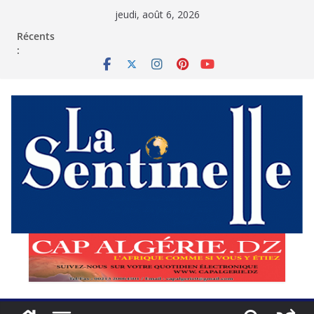
Passer
jeudi, août 6, 2026
au
contenu
Récents
: