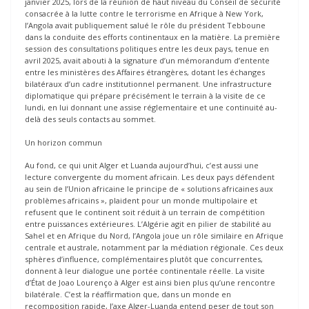
janvier 2025, lors de la réunion de haut niveau du Conseil de sécurité
consacrée à la lutte contre le terrorisme en Afrique à New York,
l’Angola avait publiquement salué le rôle du président Tebboune
dans la conduite des efforts continentaux en la matière. La première
session des consultations politiques entre les deux pays, tenue en
avril 2025, avait abouti à la signature d’un mémorandum d’entente
entre les ministères des Affaires étrangères, dotant les échanges
bilatéraux d’un cadre institutionnel permanent. Une infrastructure
diplomatique qui prépare précisément le terrain à la visite de ce
lundi, en lui donnant une assise réglementaire et une continuité au-
delà des seuls contacts au sommet.
Un horizon commun
Au fond, ce qui unit Alger et Luanda aujourd’hui, c’est aussi une
lecture convergente du moment africain. Les deux pays défendent
au sein de l’Union africaine le principe de « solutions africaines aux
problèmes africains », plaident pour un monde multipolaire et
refusent que le continent soit réduit à un terrain de compétition
entre puissances extérieures. L’Algérie agit en pilier de stabilité au
Sahel et en Afrique du Nord, l’Angola joue un rôle similaire en Afrique
centrale et australe, notamment par la médiation régionale. Ces deux
sphères d’influence, complémentaires plutôt que concurrentes,
donnent à leur dialogue une portée continentale réelle. La visite
d’État de Joao Lourenço à Alger est ainsi bien plus qu’une rencontre
bilatérale. C’est la réaffirmation que, dans un monde en
recomposition rapide, l’axe Alger-Luanda entend peser de tout son