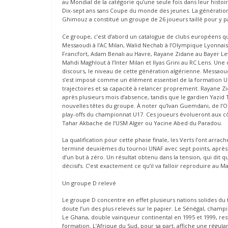
au Mondial de la catégorie qu’une seule fois dans leur histoi
Dix-sept ans sans Coupe du monde des jeunes. La génération 
Ghimouz a constitué un groupe de 26 joueurs taillé pour y p
Ce groupe, c’est d’abord un catalogue de clubs européens 
Messaoudi à l’AC Milan, Walid Nechab à l’Olympique Lyonnais, 
Francfort, Adam Benali au Havre, Rayane Zidane au Bayer L
Mahdi Maghlout à l’Inter Milan et Ilyas Grini au RC Lens. Un
discours, le niveau de cette génération algérienne. Messaou
s’est imposé comme un élément essentiel de la formation U17
trajectoires et sa capacité à relancer proprement. Rayane Z
après plusieurs mois d’absence, tandis que le gardien Yazid Ti
nouvelles têtes du groupe. À noter qu’Ivan Guemdani, de l’O
play-offs du championnat U17. Ces joueurs évolueront aux cô
Tahar Akbache de l’USM Alger ou Yacine Abed du Paradou.
La qualification pour cette phase finale, les Verts l’ont arrac
terminé deuxièmes du tournoi UNAF avec sept points, après u
d’un but à zéro. Un résultat obtenu dans la tension, qui dit
décisifs. C’est exactement ce qu’il va falloir reproduire au 
Un groupe D relevé
Le groupe D concentre en effet plusieurs nations solides du fo
doute l’un des plus relevés sur le papier. Le Sénégal, champ
Le Ghana, double vainqueur continental en 1995 et 1999, rest
formation. L’Afrique du Sud, pour sa part, affiche une régul