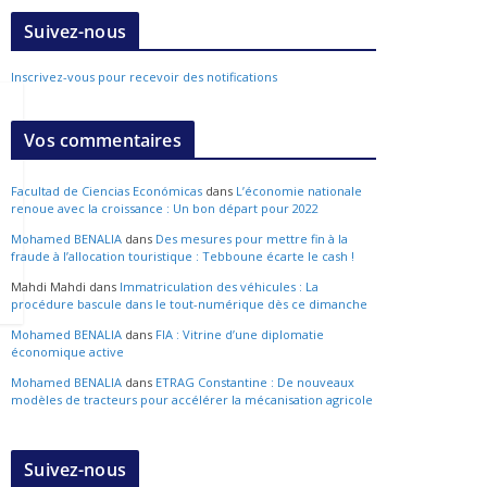
Suivez-nous
Inscrivez-vous pour recevoir des notifications
Vos commentaires
Facultad de Ciencias Económicas
dans
L’économie nationale
renoue avec la croissance : Un bon départ pour 2022
Mohamed BENALIA
dans
Des mesures pour mettre fin à la
fraude à l’allocation touristique : Tebboune écarte le cash !
Mahdi Mahdi
dans
Immatriculation des véhicules : La
procédure bascule dans le tout-numérique dès ce dimanche
Mohamed BENALIA
dans
FIA : Vitrine d’une diplomatie
économique active
Mohamed BENALIA
dans
ETRAG Constantine : De nouveaux
modèles de tracteurs pour accélérer la mécanisation agricole
Suivez-nous