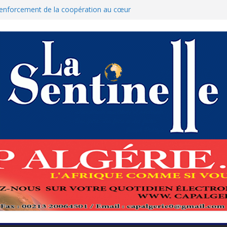
 renforcement de la coopération au cœur
hamed Boukhari à N’Djamena
’État accélère la reconquête de son tissu
que : Le ministère des Finances dément
nnulation des nouvelles mesures
res pour protéger El-Qods
 tête-à-tête diplomatiques en marge du
ds