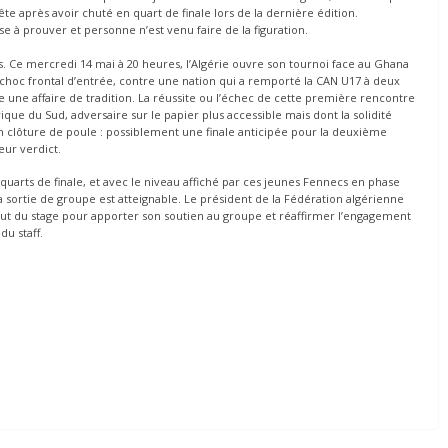
e après avoir chuté en quart de finale lors de la dernière édition.
 à prouver et personne n’est venu faire de la figuration.
s. Ce mercredi 14 mai à 20 heures, l’Algérie ouvre son tournoi face au Ghana
hoc frontal d’entrée, contre une nation qui a remporté la CAN U17 à deux
une affaire de tradition. La réussite ou l’échec de cette première rencontre
rique du Sud, adversaire sur le papier plus accessible mais dont la solidité
en clôture de poule : possiblement une finale anticipée pour la deuxième
eur verdict.
uarts de finale, et avec le niveau affiché par ces jeunes Fennecs en phase
la sortie de groupe est atteignable. Le président de la Fédération algérienne
début du stage pour apporter son soutien au groupe et réaffirmer l’engagement
du staff.