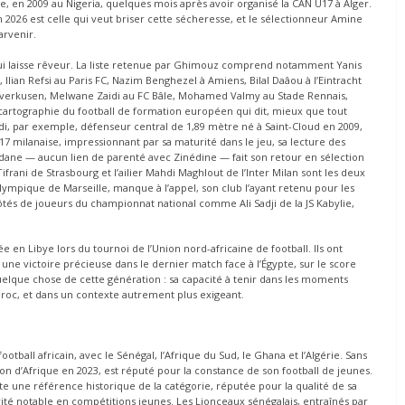
re, en 2009 au Nigeria, quelques mois après avoir organisé la CAN U17 à Alger.
2026 est celle qui veut briser cette sécheresse, et le sélectionneur Amine
arvenir.
qui laisse rêveur. La liste retenue par Ghimouz comprend notamment Yanis
Ilian Refsi au Paris FC, Nazim Benghezel à Amiens, Bilal Daâou à l’Eintracht
everkusen, Melwane Zaidi au FC Bâle, Mohamed Valmy au Stade Rennais,
e cartographie du football de formation européen qui dit, mieux que tout
di, par exemple, défenseur central de 1,89 mètre né à Saint-Cloud en 2009,
 milanaise, impressionnant par sa maturité dans le jeu, sa lecture des
idane — aucun lien de parenté avec Zinédine — fait son retour en sélection
frani de Strasbourg et l’ailier Mahdi Maghlout de l’Inter Milan sont les deux
lympique de Marseille, manque à l’appel, son club l’ayant retenu pour les
tés de joueurs du championnat national comme Ali Sadji de la JS Kabylie,
hée en Libye lors du tournoi de l’Union nord-africaine de football. Ils ont
ne victoire précieuse dans le dernier match face à l’Égypte, sur le score
 quelque chose de cette génération : sa capacité à tenir dans les moments
Maroc, et dans un contexte autrement plus exigeant.
otball africain, avec le Sénégal, l’Afrique du Sud, le Ghana et l’Algérie. Sans
ion d’Afrique en 2023, est réputé pour la constance de son football de jeunes.
e une référence historique de la catégorie, réputée pour la qualité de sa
arité notable en compétitions jeunes. Les Lionceaux sénégalais, entraînés par