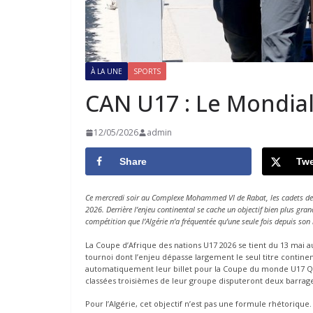
À LA UNE
SPORTS
CAN U17 : Le Mondial
12/05/2026
admin
Share
Twe
Ce mercredi soir au Complexe Mohammed VI de Rabat, les cadets de
2026. Derrière l’enjeu continental se cache un objectif bien plus gr
compétition que l’Algérie n’a fréquentée qu’une seule fois depuis so
La Coupe d’Afrique des nations U17 2026 se tient du 13 mai au
tournoi dont l’enjeu dépasse largement le seul titre continent
automatiquement leur billet pour la Coupe du monde U17 Q
classées troisièmes de leur groupe disputeront deux barrages
Pour l’Algérie, cet objectif n’est pas une formule rhétorique