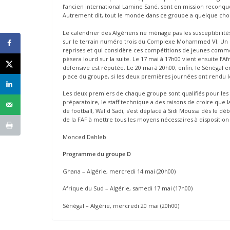
l’ancien international Lamine Sané, sont en mission reconquêt
Autrement dit, tout le monde dans ce groupe a quelque chose
Le calendrier des Algériens ne ménage pas les susceptibilité
sur le terrain numéro trois du Complexe Mohammed VI. Un c
reprises et qui considère ces compétitions de jeunes comme 
pèsera lourd sur la suite. Le 17 mai à 17h00 vient ensuite l’Af
défensive est réputée. Le 20 mai à 20h00, enfin, le Sénégal 
place du groupe, si les deux premières journées ont rendu l
Les deux premiers de chaque groupe sont qualifiés pour les q
préparatoire, le staff technique a des raisons de croire que 
de football, Walid Sadi, s’est déplacé à Sidi Moussa dès le 
de la FAF à mettre tous les moyens nécessaires à disposition 
Monced Dahleb
Programme du groupe D
Ghana – Algérie, mercredi 14 mai (20h00)
Afrique du Sud – Algérie, samedi 17 mai (17h00)
Sénégal – Algérie, mercredi 20 mai (20h00)