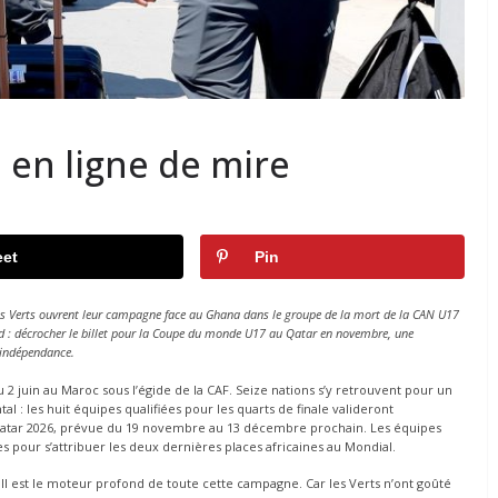
 en ligne de mire
et
Pin
s Verts ouvrent leur campagne face au Ghana dans le groupe de la mort de la CAN U17
and : décrocher le billet pour la Coupe du monde U17 au Qatar en novembre, une
n indépendance.
 2 juin au Maroc sous l’égide de la CAF. Seize nations s’y retrouvent pour un
al : les huit équipes qualifiées pour les quarts de finale valideront
atar 2026, prévue du 19 novembre au 13 décembre prochain. Les équipes
 pour s’attribuer les deux dernières places africaines au Mondial.
. Il est le moteur profond de toute cette campagne. Car les Verts n’ont goûté