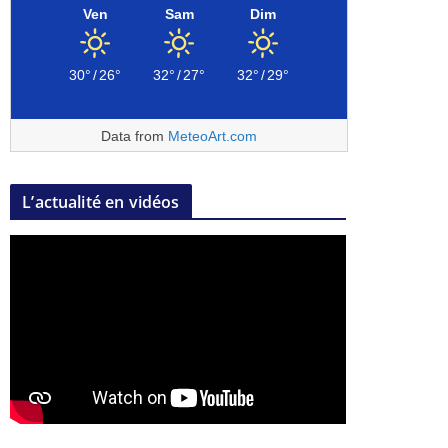
Ven
Sam
Dim
30°
/
26°
32°
/
27°
32°
/
29°
Data from
MeteoArt.com
L’actualité en vidéos