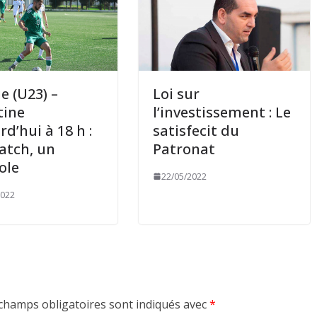
e (U23) –
Loi sur
tine
l’investissement : Le
rd’hui à 18 h :
satisfecit du
atch, un
Patronat
ole
22/05/2022
2022
champs obligatoires sont indiqués avec
*