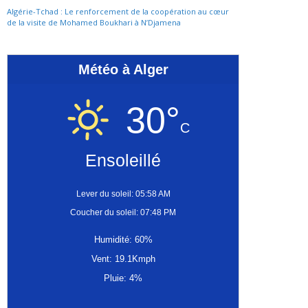
Algérie-Tchad : Le renforcement de la coopération au cœur
de la visite de Mohamed Boukhari à N’Djamena
Météo à Alger
30°
C
Ensoleillé
Lever du soleil: 05:58 AM
Coucher du soleil: 07:48 PM
Humidité: 60%
Vent: 19.1Kmph
Pluie: 4%