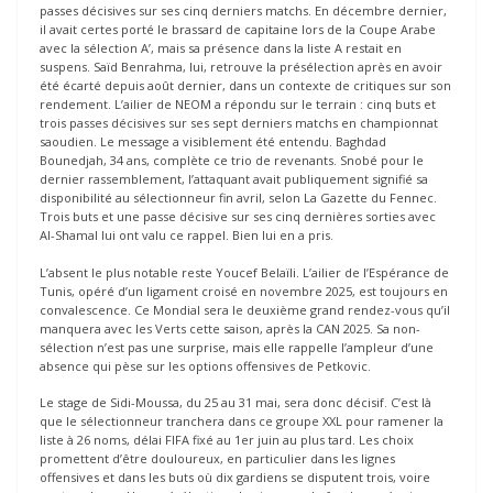
passes décisives sur ses cinq derniers matchs. En décembre dernier,
il avait certes porté le brassard de capitaine lors de la Coupe Arabe
avec la sélection A’, mais sa présence dans la liste A restait en
suspens. Saïd Benrahma, lui, retrouve la présélection après en avoir
été écarté depuis août dernier, dans un contexte de critiques sur son
rendement. L’ailier de NEOM a répondu sur le terrain : cinq buts et
trois passes décisives sur ses sept derniers matchs en championnat
saoudien. Le message a visiblement été entendu. Baghdad
Bounedjah, 34 ans, complète ce trio de revenants. Snobé pour le
dernier rassemblement, l’attaquant avait publiquement signifié sa
disponibilité au sélectionneur fin avril, selon La Gazette du Fennec.
Trois buts et une passe décisive sur ses cinq dernières sorties avec
Al-Shamal lui ont valu ce rappel. Bien lui en a pris.
L’absent le plus notable reste Youcef Belaïli. L’ailier de l’Espérance de
Tunis, opéré d’un ligament croisé en novembre 2025, est toujours en
convalescence. Ce Mondial sera le deuxième grand rendez-vous qu’il
manquera avec les Verts cette saison, après la CAN 2025. Sa non-
sélection n’est pas une surprise, mais elle rappelle l’ampleur d’une
absence qui pèse sur les options offensives de Petkovic.
Le stage de Sidi-Moussa, du 25 au 31 mai, sera donc décisif. C’est là
que le sélectionneur tranchera dans ce groupe XXL pour ramener la
liste à 26 noms, délai FIFA fixé au 1er juin au plus tard. Les choix
promettent d’être douloureux, en particulier dans les lignes
offensives et dans les buts où dix gardiens se disputent trois, voire