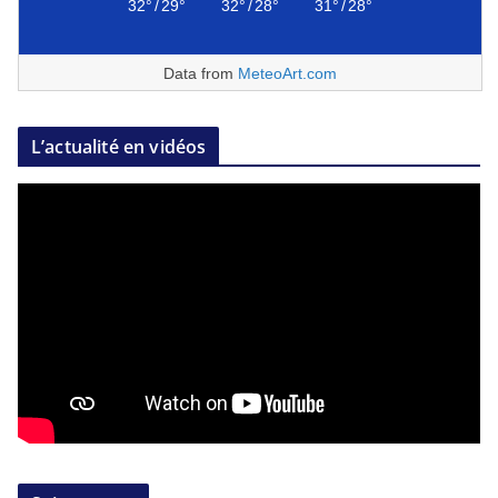
32°
/
29°
32°
/
28°
31°
/
28°
Data from
MeteoArt.com
L’actualité en vidéos