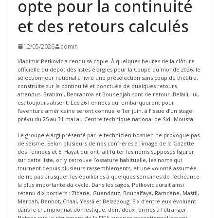
opte pour la continuité
et des retours calculés
12/05/2026
admin
Vladimir Petkovic a rendu sa copie. À quelques heures de la clôture
officielle du dépôt des listes élargies pour la Coupe du monde 2026, le
sélectionneur national a livré une présélection sans coup de théâtre,
construite sur la continuité et ponctuée de quelques retours
attendus. Brahimi, Benrahma et Bounedjah sont de retour. Belaïli, lui,
est toujours absent. Les 26 Fennecs qui embarqueront pour
l’aventure américaine seront connus le 1er juin, à l’issue d’un stage
prévu du 25 au 31 mai au Centre technique national de Sidi-Moussa.
Le groupe élargi présenté par le technicien bosnien ne provoque pas
de séisme. Selon plusieurs de nos confrères à l’image de la Gazette
des Fennecs et El Hayat qui ont fait fuiter les noms supposés figurer
sur cette liste, on y retrouve l’ossature habituelle, les noms qui
tournent depuis plusieurs rassemblements, et une volonté assumée
de ne pas brusquer les équilibres à quelques semaines de l’échéance
la plus importante du cycle. Dans les cages, Petkovic aurait ainsi
retenu dix portiers : Zidane, Guendouz, Bouhalfaya, Ramdane, Mastil,
Merbah, Benbot, Chaal, Yessli et Belazzoug. Six d’entre eux évoluent
dans le championnat domestique, dont deux formés à l’étranger.
Notons que le règlement de la FIFA autorise exceptionnellement