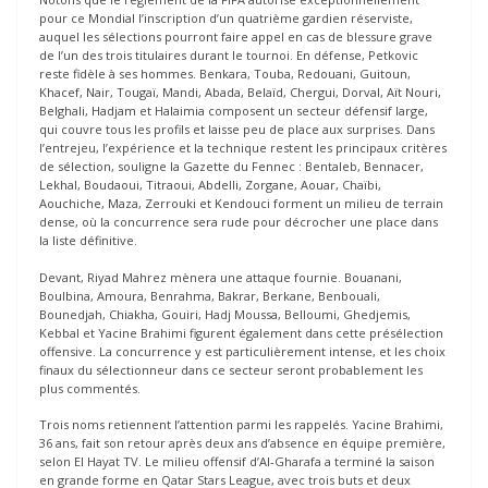
pour ce Mondial l’inscription d’un quatrième gardien réserviste,
auquel les sélections pourront faire appel en cas de blessure grave
de l’un des trois titulaires durant le tournoi. En défense, Petkovic
reste fidèle à ses hommes. Benkara, Touba, Redouani, Guitoun,
Khacef, Nair, Tougaï, Mandi, Abada, Belaïd, Chergui, Dorval, Aït Nouri,
Belghali, Hadjam et Halaimia composent un secteur défensif large,
qui couvre tous les profils et laisse peu de place aux surprises. Dans
l’entrejeu, l’expérience et la technique restent les principaux critères
de sélection, souligne la Gazette du Fennec : Bentaleb, Bennacer,
Lekhal, Boudaoui, Titraoui, Abdelli, Zorgane, Aouar, Chaïbi,
Aouchiche, Maza, Zerrouki et Kendouci forment un milieu de terrain
dense, où la concurrence sera rude pour décrocher une place dans
la liste définitive.
Devant, Riyad Mahrez mènera une attaque fournie. Bouanani,
Boulbina, Amoura, Benrahma, Bakrar, Berkane, Benbouali,
Bounedjah, Chiakha, Gouiri, Hadj Moussa, Belloumi, Ghedjemis,
Kebbal et Yacine Brahimi figurent également dans cette présélection
offensive. La concurrence y est particulièrement intense, et les choix
finaux du sélectionneur dans ce secteur seront probablement les
plus commentés.
Trois noms retiennent l’attention parmi les rappelés. Yacine Brahimi,
36 ans, fait son retour après deux ans d’absence en équipe première,
selon El Hayat TV. Le milieu offensif d’Al-Gharafa a terminé la saison
en grande forme en Qatar Stars League, avec trois buts et deux