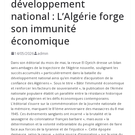
développement
national : L’Algérie forge
son immunité
économique
14/05/2026
admin
Dans son éditorial du mois de mai, la revue El Djeïch dresse un bilan
sans ambages de la trajectoire de l’Algérie nouvelle, soulignant les
succès accumulés « particulièrement dans la bataille du
développement national ainsi qu’en matière d’acquisition de la
confiance des Algériens ». Sous le titre « Bâtir l’immunité économique
et renforcer les facteurs de souveraineté », la publication de l’Armée
nationale populaire établit un parallèle entre la résistance historique
du peuple algérien et les défis économiques contemporains.
L’éditorial s’ouvre sur la commémoration de la Journée nationale de
la mémoire, marquant le 81ème anniversaire des massacres du 8 mai
1945. Ces événements sanglants ont incarné « la brutalité et la
sauvagerie du colonisateur français barbare », mais aussi « la
détermination et la volonté inébranlable du peuple algérien de faire
face aux forces de la tyrannie et de l’injustice ». Cette épopée
demeure, selon la revue, « notre source d’inspiration » sur la voie du