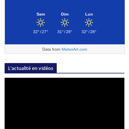
Sam
Dim
Lun
32°
/
27°
31°
/
28°
32°
/
28°
Data from
MeteoArt.com
L’actualité en vidéos