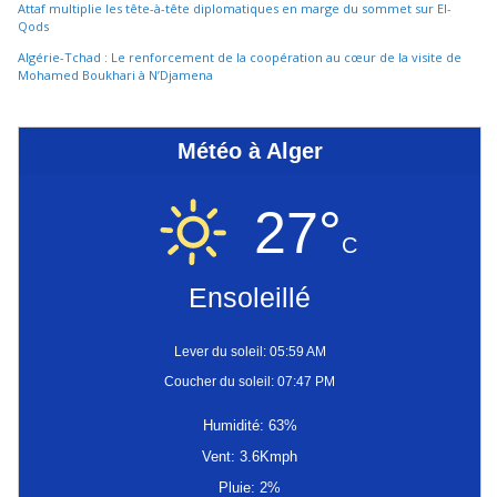
Attaf multiplie les tête-à-tête diplomatiques en marge du sommet sur El-
Qods
Algérie-Tchad : Le renforcement de la coopération au cœur de la visite de
Mohamed Boukhari à N’Djamena
Météo à Alger
27°
C
Ensoleillé
Lever du soleil: 05:59 AM
Coucher du soleil: 07:47 PM
Humidité: 63%
Vent: 3.6Kmph
Pluie: 2%