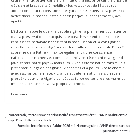
cadre, « l’anticipation dans la planification, la flexibilité dans la prise de
décision et la capacité à mobiliser les ressources de l’État et ses
atouts comparatifs constituent des garants essentiels de sa présence
active dans un monde instable et en perpétuel changement », a-t-il
ajouté.
L’éditorial rappelle que « le peuple algérien a pleinement conscience
que la préservation des acquis et le parachèvement du projet de
renaissance nationale nécessitent la mobilisation et la conjugaison
des efforts de tous les Algériens et leur ralliement autour de l’intérêt
suprême de la Patrie ». Il existe également « une conscience
nationale des menées et complots ourdis, secrètement et au grand
jour, contre notre pays », mais aussi « une détermination sans faille à
préserver le legs de nos glorieux ancêtres et à poursuivre le chemin
avec assurance, fermeté, vigilance et détermination vers un avenir
prospère pour une Algérie qui bâtit sa force de ses propres mains et
impose sa présence par sa propre volonté ».
Lyes Saïdi
Narcotrafic, terrorisme et criminalité transfrontalière : L’ANP maintient le
cap d’une lutte sans relâche
Exercice interforces « Fakhr 2026 » à Hammaguir : L’ANP démontre sa
puissance de feu