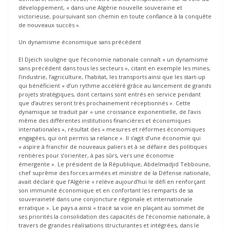
développement, « dans une Algérie nouvelle souveraine et
victorieuse, poursuivant son chemin en toute confiance à la conquête
de nouveaux succès ».
Un dynamisme économique sans précédent
El Djeïch souligne que l’économie nationale connaît « un dynamisme
sans précédent dans tous les secteurs », citant en exemple les mines,
l’industrie, l’agriculture, l’habitat, les transports ainsi que les start-up
qui bénéficient « d’un rythme accéléré grâce au lancement de grands
projets stratégiques, dont certains sont entrés en service pendant
que d’autres seront très prochainement réceptionnés ». Cette
dynamique se traduit par « une croissance exponentielle, de l’avis
même des différentes institutions financières et économiques
internationales », résultat des « mesures et réformes économiques
engagées, qui ont permis sa relance ». Il s’agit d’une économie qui
« aspire à franchir de nouveaux paliers et à se défaire des politiques
rentières pour s’orienter, à pas sûrs, vers une économie
émergente ». Le président de la République, Abdelmadjid Tebboune,
chef suprême des forces armées et ministre de la Défense nationale,
avait déclaré que l’Algérie « relève aujourd’hui le défi en renforçant
son immunité économique et en confortant les remparts de sa
souveraineté dans une conjoncture régionale et internationale
erratique ». Le pays a ainsi « tracé sa voie en plaçant au sommet de
ses priorités la consolidation des capacités de l’économie nationale, à
travers de grandes réalisations structurantes et intégrées, dans le