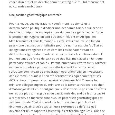
cadre d’un projet de développement stratégique multidimensionnel
aux grandes ambitions ».
Une position géostratégique renforcée
Pour la revue, ces réalisations « confirment la volonté et la
détermination politique d’édifier une économie forte, équilibrée et
durable qui réponde aux aspirations du peuple algérien et renforce
la position de l’Algérie en tant qu’acteur influent en Afrique, en
Méditerranée et dans le monde ». Cette stature nouvelle a fait du
pays « une destination privilégiée pour de nombreux chefs d’État et
délégations étrangères civiles et militaires de haut niveau de
différentes régions du monde », ce qui traduit « la confiance dont il
jouit en tant que force de paix et de stabilité, mais aussi en tant que
partenaire efficace et fiable ». Parallèlement aux efforts civils, l’Armée
nationale populaire poursuit ses efforts visant à « renforcer et
rehausser son niveau de préparation opérationnelle en investissant
dans le facteur humain et en modernisant ses équipements et ses
différentes composantes ». Le général d’Armée Saïd Chanegriha,
ministre délégué auprès du ministre de la Défense nationale et chef
d’état-major de l’ANP, a souligné que « désormais, la position des États
ne repose plus sur les gloires du passé, mais dépend de leur capacité
à renforcer, de manière continue, les potentiels géostratégiques et
systémiques de l’État, à consolider leur résilience populaire et
économique, ainsi qu’à adapter leurs systèmes de défense et à
développer leurs capacités scientifiques et technologiques ». Dans ce