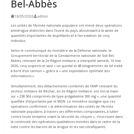
Bel-Abbès
18/05/2026
admin
Les unités de l’Armée nationale populaire ont mené deux opérations
antidrogue distinctes dans l’ouest du pays, aboutissant à la saisie de
quantités importantes de stupéfiants et à l’arrestation de cinq
individus.
Selon le communiqué du ministère de la Défense nationale, le
Groupement territorial de la Gendarmerie nationale de Sidi Bel-
Abbès, relevant de la 2e Région militaire, a interpellé samedi, 16 mai
2026, cinq suspects et saisi « un quintal et 68 kilogrammes de kif traité
à bord d’un camion », grâce à « une exploitation optimale des
informations ».
Simultanément, des détachements combinés de l’ANP relevant du
secteur militaire de Béchar, en 3e Région militaire, ont mis la main
sur « 238.506 comprimés de type prégabaline 300 mg », une quantité
qualifiée d’importante par le MDN. Le ministère souligne que ces
opérations confirment « la détermination des unités de l’Armée
nationale populaire, à travers ses différentes composantes, à lutter
contre toute tentative visant la sécurité du citoyen », s’inscrivant dans
la continuité des opérations qualitatives menées dans le cadre de la
lutte contre les barons de la drogue et les narcotrafiquants.