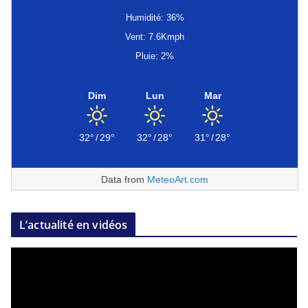
Humidité: 36%
Vent: 7.6Kmph
Pluie: 2%
Dim
Lun
Mar
32°
/
29°
32°
/
28°
31°
/
28°
Data from
MeteoArt.com
L’actualité en vidéos