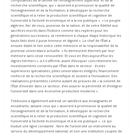
composantes de la famille de l’enseignement supérieur et de la
recherche scientifique, qui « œuvrent à promouvoir la qualité de
l’enseignement et de la formation, à développer la recherche
scientifique et à relier la production scientifique et cognitive de
l’université à l’activité économique et à la vie publique ». « Le peuple
algérien, fier de vous, jeunesse de la nation, et de votre fidélité aux
sacrifices inscrits dans l’histoire comme des repères pour les
générations successives, se remémore à chaque étape historique les
hauts faits dont il puise honneur et dignité ». Le chef de l’État a
ensuite établi le lien entre cette mémoire et la responsabilité de la
jeunesse universitaire actuelle. « Ils demeurent éternels par leur
mémoire sans cesse renouvelée. Et vous en êtes aujourd’hui les
dignes héritiers », a-t-il affirmé, avant d’évoquer concrètement les
investissements consentis par l’État dans le secteur : écoles
supérieures spécialisées, pôles universitaires intégrés, financement
renforcé de la recherche scientifique et soutien à l’innovation. Des
réalisations présentées comme autant de preuves de « la volonté de
l’État d’investir dans ce secteur, d’en assurer la pérennité et d’intégrer
l’université dans une économie productive moderne ».
Tebboune a également adressé un satisfecit aux enseignants et
encadrants, saluant ceux qui « œuvrent à promouvoir la qualité de
l’enseignement et de la formation, à développer la recherche
scientifique et à relier la production scientifique et cognitive de
l’université à l’activité économique et à la vie publique ». ce qui
traduit une ligne constante : faire de l’université un instrument au
service du développement national, et non une institution coupée de