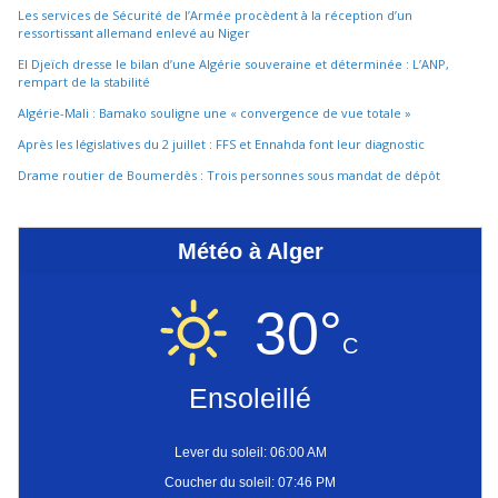
Les services de Sécurité de l’Armée procèdent à la réception d’un
ressortissant allemand enlevé au Niger
El Djeïch dresse le bilan d’une Algérie souveraine et déterminée : L’ANP,
rempart de la stabilité
Algérie-Mali : Bamako souligne une « convergence de vue totale »
Après les législatives du 2 juillet : FFS et Ennahda font leur diagnostic
Drame routier de Boumerdès : Trois personnes sous mandat de dépôt
Météo à Alger
30°
C
Ensoleillé
Lever du soleil: 06:00 AM
Coucher du soleil: 07:46 PM