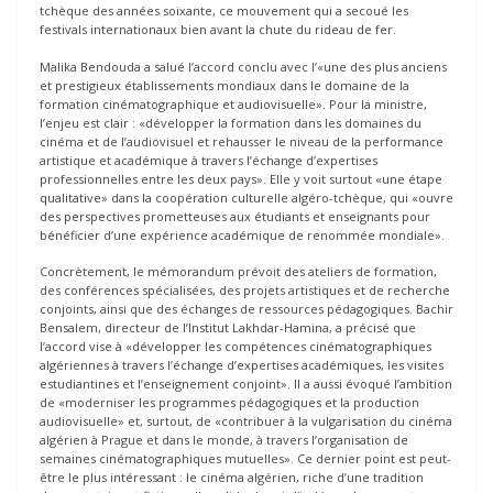
tchèque des années soixante, ce mouvement qui a secoué les
festivals internationaux bien avant la chute du rideau de fer.
Malika Bendouda a salué l’accord conclu avec l’«une des plus anciens
et prestigieux établissements mondiaux dans le domaine de la
formation cinématographique et audiovisuelle». Pour la ministre,
l’enjeu est clair : «développer la formation dans les domaines du
cinéma et de l’audiovisuel et rehausser le niveau de la performance
artistique et académique à travers l’échange d’expertises
professionnelles entre les deux pays». Elle y voit surtout «une étape
qualitative» dans la coopération culturelle algéro-tchèque, qui «ouvre
des perspectives prometteuses aux étudiants et enseignants pour
bénéficier d’une expérience académique de renommée mondiale».
Concrètement, le mémorandum prévoit des ateliers de formation,
des conférences spécialisées, des projets artistiques et de recherche
conjoints, ainsi que des échanges de ressources pédagogiques. Bachir
Bensalem, directeur de l’Institut Lakhdar-Hamina, a précisé que
l’accord vise à «développer les compétences cinématographiques
algériennes à travers l’échange d’expertises académiques, les visites
estudiantines et l’enseignement conjoint». Il a aussi évoqué l’ambition
de «moderniser les programmes pédagogiques et la production
audiovisuelle» et, surtout, de «contribuer à la vulgarisation du cinéma
algérien à Prague et dans le monde, à travers l’organisation de
semaines cinématographiques mutuelles». Ce dernier point est peut-
être le plus intéressant : le cinéma algérien, riche d’une tradition