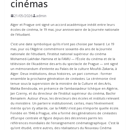
cinémas
21/05/2026
admin
Alger et Prague ont signé un accord académique inédit entre leurs
écoles de cinéma, le 19 mai, jour anniversaire de la Journée nationale
de l’étudiant.
C’est une date symbolique qu’ils n’ont pas choisie par hasard. Le 19
mai, jour où l’Algérie commémore soixante-dix ans de la Journée
nationale de l’étudiant, l’Institut national supérieur du cinéma
Mohamed-Lakhdar-Hamina et la FAMU — l’École du cinéma et de la
télévision de l’Académie des arts du spectacle de Prague — ont signé
un mémorandum d’entente au Palais de la culture Moufdi-Zakaria, à
Alger. Deux institutions, deux histoires, un pari commun : former
ensemble la prochaine génération de cinéastes. La cérémonie s’est
tenue sous la supervision de la ministre de la Culture et des Arts,
Malika Bendouda, en présence de l’ambassadeur tchèque en Algérie,
Jan Czerny, et du directeur de l’Institut supérieur du cinéma, Bachir
Bensalem. Autour d’eux, les directeurs des écoles et instituts relevant
du ministère. Un parterre institutionnel, certes, mais l’événement
mérite qu’on s’y attarde, car la FAMU n’est pas n’importe quelle école.
Fondée en 1946 à Prague, elle a formé des générations de cinéastes
d’Europe centrale et figure depuis des décennies parmi les
références mondiales de l’enseignement cinématographique. C’est là
qu’ont étudié, entre autres, des réalisateurs du Nouveau Cinéma