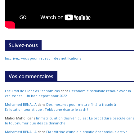
Suivez-nous
Inscrivez-vous pour recevoir des notifications
Vos commentaires
Facultad de Ciencias Económicas
dans
L’économie nationale renoue avec la
croissance : Un bon départ pour 2022
Mohamed BENALIA
dans
Des mesures pour mettre fin à la fraude à
l’allocation touristique : Tebboune écarte le cash !
Mahdi Mahdi
dans
Immatriculation des véhicules : La procédure bascule dans
le tout-numérique dès ce dimanche
Mohamed BENALIA
dans
FIA : Vitrine d’une diplomatie économique active