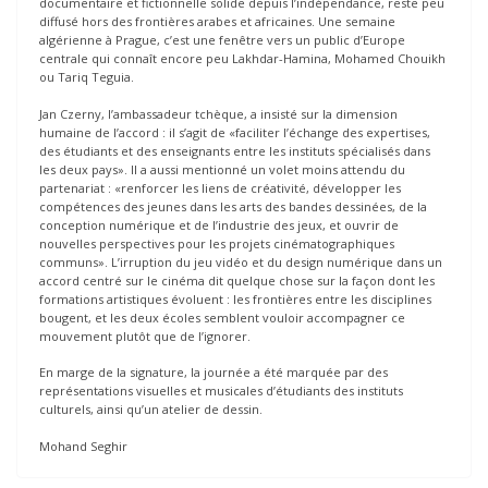
documentaire et fictionnelle solide depuis l’indépendance, reste peu
diffusé hors des frontières arabes et africaines. Une semaine
algérienne à Prague, c’est une fenêtre vers un public d’Europe
centrale qui connaît encore peu Lakhdar-Hamina, Mohamed Chouikh
ou Tariq Teguia.
Jan Czerny, l’ambassadeur tchèque, a insisté sur la dimension
humaine de l’accord : il s’agit de «faciliter l’échange des expertises,
des étudiants et des enseignants entre les instituts spécialisés dans
les deux pays». Il a aussi mentionné un volet moins attendu du
partenariat : «renforcer les liens de créativité, développer les
compétences des jeunes dans les arts des bandes dessinées, de la
conception numérique et de l’industrie des jeux, et ouvrir de
nouvelles perspectives pour les projets cinématographiques
communs». L’irruption du jeu vidéo et du design numérique dans un
accord centré sur le cinéma dit quelque chose sur la façon dont les
formations artistiques évoluent : les frontières entre les disciplines
bougent, et les deux écoles semblent vouloir accompagner ce
mouvement plutôt que de l’ignorer.
En marge de la signature, la journée a été marquée par des
représentations visuelles et musicales d’étudiants des instituts
culturels, ainsi qu’un atelier de dessin.
Mohand Seghir