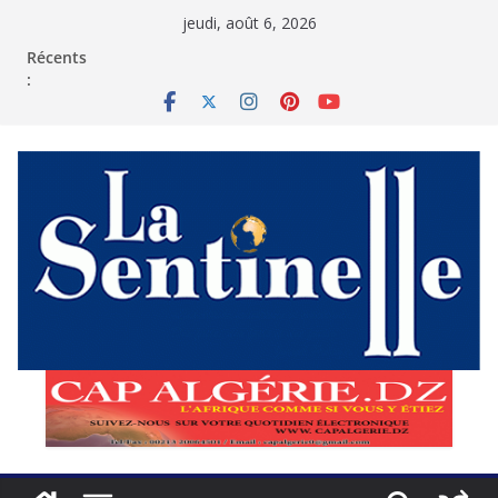
Passer
jeudi, août 6, 2026
au
contenu
Récents
: