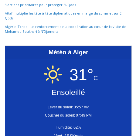
3 actions prioritaires pour protéger El-Qods
Attaf multiplie les tête-à-tête diplomatiques en marge du sommet sur El-
Qods
Algérie-Tchad : Le renforcement de la coopération au cœur de la visite de
Mohamed Boukhari à N’Djamena
Météo à Alger
31°
C
Ensoleillé
Lever du soleil: 05:57 AM
Coucher du soleil: 07:49 PM
Humidité: 62%
Vent: 16.9Kmph