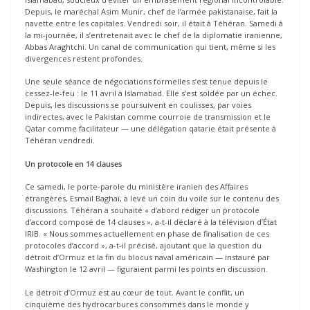
Depuis, le maréchal Asim Munir, chef de l’armée pakistanaise, fait la
navette entre les capitales. Vendredi soir, il était à Téhéran. Samedi à
la mi-journée, il s’entretenait avec le chef de la diplomatie iranienne,
Abbas Araghtchi. Un canal de communication qui tient, même si les
divergences restent profondes.
Une seule séance de négociations formelles s’est tenue depuis le
cessez-le-feu : le 11 avril à Islamabad. Elle s’est soldée par un échec.
Depuis, les discussions se poursuivent en coulisses, par voies
indirectes, avec le Pakistan comme courroie de transmission et le
Qatar comme facilitateur — une délégation qatarie était présente à
Téhéran vendredi.
Un protocole en 14 clauses
Ce samedi, le porte-parole du ministère iranien des Affaires
étrangères, Esmaïl Baghaï, a levé un coin du voile sur le contenu des
discussions. Téhéran a souhaité « d’abord rédiger un protocole
d’accord composé de 14 clauses », a-t-il déclaré à la télévision d’État
IRIB. « Nous sommes actuellement en phase de finalisation de ces
protocoles d’accord », a-t-il précisé, ajoutant que la question du
détroit d’Ormuz et la fin du blocus naval américain — instauré par
Washington le 12 avril — figuraient parmi les points en discussion.
Le détroit d’Ormuz est au cœur de tout. Avant le conflit, un
cinquième des hydrocarbures consommés dans le monde y