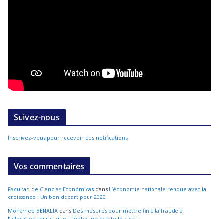
Suivez-nous
Inscrivez-vous pour recevoir des notifications
Vos commentaires
Facultad de Ciencias Económicas
dans
L’économie nationale renoue avec la
croissance : Un bon départ pour 2022
Mohamed BENALIA
dans
Des mesures pour mettre fin à la fraude à
l’allocation touristique : Tebboune écarte le cash !