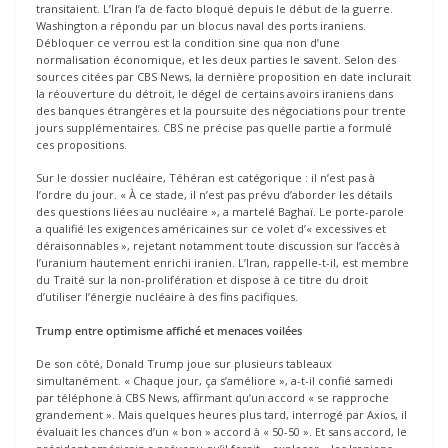
transitaient. L’Iran l’a de facto bloqué depuis le début de la guerre.
Washington a répondu par un blocus naval des ports iraniens.
Débloquer ce verrou est la condition sine qua non d’une
normalisation économique, et les deux parties le savent. Selon des
sources citées par CBS News, la dernière proposition en date inclurait
la réouverture du détroit, le dégel de certains avoirs iraniens dans
des banques étrangères et la poursuite des négociations pour trente
jours supplémentaires. CBS ne précise pas quelle partie a formulé
ces propositions.
Sur le dossier nucléaire, Téhéran est catégorique : il n’est pas à
l’ordre du jour. « À ce stade, il n’est pas prévu d’aborder les détails
des questions liées au nucléaire », a martelé Baghaï. Le porte-parole
a qualifié les exigences américaines sur ce volet d’« excessives et
déraisonnables », rejetant notamment toute discussion sur l’accès à
l’uranium hautement enrichi iranien. L’Iran, rappelle-t-il, est membre
du Traité sur la non-prolifération et dispose à ce titre du droit
d’utiliser l’énergie nucléaire à des fins pacifiques.
Trump entre optimisme affiché et menaces voilées
De son côté, Donald Trump joue sur plusieurs tableaux
simultanément. « Chaque jour, ça s’améliore », a-t-il confié samedi
par téléphone à CBS News, affirmant qu’un accord « se rapproche
grandement ». Mais quelques heures plus tard, interrogé par Axios, il
évaluait les chances d’un « bon » accord à « 50-50 ». Et sans accord, le