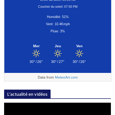
Coucher du soleil: 07:50 PM
Humidité: 51%
Vent: 10.4Kmph
Pluie: 3%
Mer
Jeu
Ven
30°
/
26°
30°
/
27°
30°
/
26°
Data from
MeteoArt.com
L’actualité en vidéos