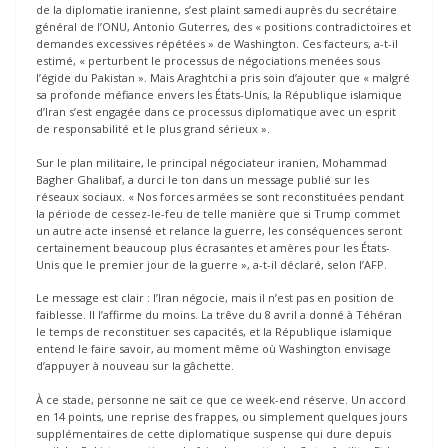
de la diplomatie iranienne, s’est plaint samedi auprès du secrétaire
général de l’ONU, Antonio Guterres, des « positions contradictoires et
demandes excessives répétées » de Washington. Ces facteurs, a-t-il
estimé, « perturbent le processus de négociations menées sous
l’égide du Pakistan ». Mais Araghtchi a pris soin d’ajouter que « malgré
sa profonde méfiance envers les États-Unis, la République islamique
d’Iran s’est engagée dans ce processus diplomatique avec un esprit
de responsabilité et le plus grand sérieux ».
Sur le plan militaire, le principal négociateur iranien, Mohammad
Bagher Ghalibaf, a durci le ton dans un message publié sur les
réseaux sociaux. « Nos forces armées se sont reconstituées pendant
la période de cessez-le-feu de telle manière que si Trump commet
un autre acte insensé et relance la guerre, les conséquences seront
certainement beaucoup plus écrasantes et amères pour les États-
Unis que le premier jour de la guerre », a-t-il déclaré, selon l’AFP.
Le message est clair : l’Iran négocie, mais il n’est pas en position de
faiblesse. Il l’affirme du moins. La trêve du 8 avril a donné à Téhéran
le temps de reconstituer ses capacités, et la République islamique
entend le faire savoir, au moment même où Washington envisage
d’appuyer à nouveau sur la gâchette.
À ce stade, personne ne sait ce que ce week-end réserve. Un accord
en 14 points, une reprise des frappes, ou simplement quelques jours
supplémentaires de cette diplomatique suspense qui dure depuis