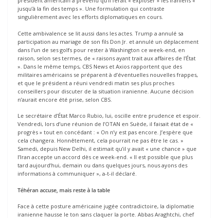
président américain a prévenu qu’il ferait « exploser » les Iraniens «
jusqu’à la fin des temps ». Une formulation qui contraste
singulièrement avec les efforts diplomatiques en cours.
Cette ambivalence se lit aussi dans les actes. Trump a annulé sa
participation au mariage de son fils Don Jr. et annulé un déplacement
dans l’un de ses golfs pour rester à Washington ce week-end, en
raison, selon ses termes, de « raisons ayant trait aux affaires de l’État
». Dans le même temps, CBS News et Axios rapportent que des
militaires américains se préparent à d’éventuelles nouvelles frappes,
et que le président a réuni vendredi matin ses plus proches
conseillers pour discuter de la situation iranienne. Aucune décision
n’aurait encore été prise, selon CBS.
Le secrétaire d’État Marco Rubio, lui, oscille entre prudence et espoir.
Vendredi, lors d’une réunion de l’OTAN en Suède, il faisait état de «
progrès » tout en concédant : « On n’y est pas encore. J’espère que
cela changera. Honnêtement, cela pourrait ne pas être le cas. »
Samedi, depuis New Delhi, il estimait qu’il y avait « une chance » que
l’Iran accepte un accord dès ce week-end. « Il est possible que plus
tard aujourd’hui, demain ou dans quelques jours, nous ayons des
informations à communiquer », a-t-il déclaré.
Téhéran accuse, mais reste à la table
Face à cette posture américaine jugée contradictoire, la diplomatie
iranienne hausse le ton sans claquer la porte. Abbas Araghtchi, chef