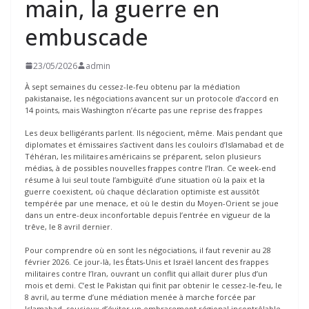
main, la guerre en
embuscade
23/05/2026
admin
À sept semaines du cessez-le-feu obtenu par la médiation
pakistanaise, les négociations avancent sur un protocole d’accord en
14 points, mais Washington n’écarte pas une reprise des frappes
Les deux belligérants parlent. Ils négocient, même. Mais pendant que
diplomates et émissaires s’activent dans les couloirs d’Islamabad et de
Téhéran, les militaires américains se préparent, selon plusieurs
médias, à de possibles nouvelles frappes contre l’Iran. Ce week-end
résume à lui seul toute l’ambiguïté d’une situation où la paix et la
guerre coexistent, où chaque déclaration optimiste est aussitôt
tempérée par une menace, et où le destin du Moyen-Orient se joue
dans un entre-deux inconfortable depuis l’entrée en vigueur de la
trêve, le 8 avril dernier.
Pour comprendre où en sont les négociations, il faut revenir au 28
février 2026. Ce jour-là, les États-Unis et Israël lancent des frappes
militaires contre l’Iran, ouvrant un conflit qui allait durer plus d’un
mois et demi. C’est le Pakistan qui finit par obtenir le cessez-le-feu, le
8 avril, au terme d’une médiation menée à marche forcée par
Islamabad, soucieux d’éviter un embrasement régional incontrôlable.