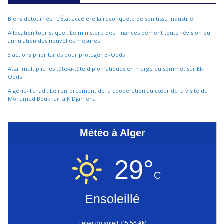
Biens détournés : L’État accélère la reconquête de son tissu industriel
Allocation touristique : Le ministère des Finances dément toute révision ou
annulation des nouvelles mesures
3 actions prioritaires pour protéger El-Qods
Attaf multiplie les tête-à-tête diplomatiques en marge du sommet sur El-
Qods
Algérie-Tchad : Le renforcement de la coopération au cœur de la visite de
Mohamed Boukhari à N’Djamena
Météo à Alger
29°
C
Ensoleillé
Lever du soleil: 05:56 AM