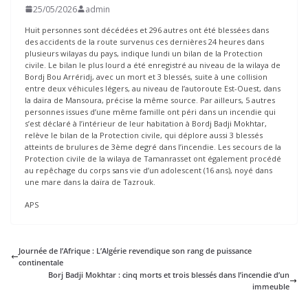
25/05/2026
admin
Huit personnes sont décédées et 296 autres ont été blessées dans
des accidents de la route survenus ces dernières 24 heures dans
plusieurs wilayas du pays, indique lundi un bilan de la Protection
civile. Le bilan le plus lourd a été enregistré au niveau de la wilaya de
Bordj Bou Arréridj, avec un mort et 3 blessés, suite à une collision
entre deux véhicules légers, au niveau de l’autoroute Est-Ouest, dans
la daïra de Mansoura, précise la même source. Par ailleurs, 5 autres
personnes issues d’une même famille ont péri dans un incendie qui
s’est déclaré à l’intérieur de leur habitation à Bordj Badji Mokhtar,
relève le bilan de la Protection civile, qui déplore aussi 3 blessés
atteints de brulures de 3ème degré dans l’incendie. Les secours de la
Protection civile de la wilaya de Tamanrasset ont également procédé
au repêchage du corps sans vie d’un adolescent (16 ans), noyé dans
une mare dans la daïra de Tazrouk.
APS
Journée de l’Afrique : L’Algérie revendique son rang de puissance
continentale
Borj Badji Mokhtar : cinq morts et trois blessés dans l’incendie d’un
immeuble