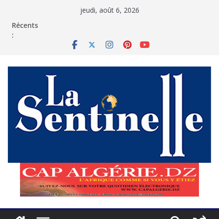
Passer
jeudi, août 6, 2026
au
contenu
Récents
: