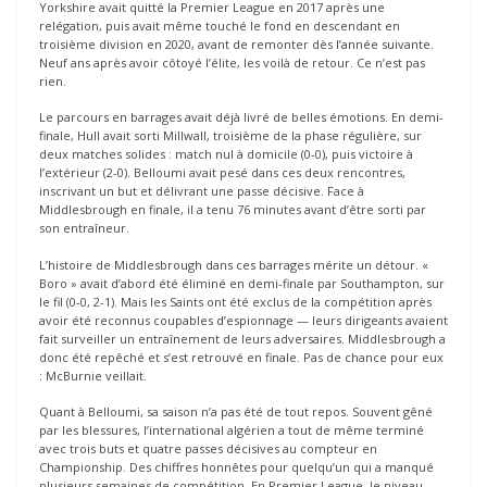
Yorkshire avait quitté la Premier League en 2017 après une
relégation, puis avait même touché le fond en descendant en
troisième division en 2020, avant de remonter dès l’année suivante.
Neuf ans après avoir côtoyé l’élite, les voilà de retour. Ce n’est pas
rien.
Le parcours en barrages avait déjà livré de belles émotions. En demi-
finale, Hull avait sorti Millwall, troisième de la phase régulière, sur
deux matches solides : match nul à domicile (0-0), puis victoire à
l’extérieur (2-0). Belloumi avait pesé dans ces deux rencontres,
inscrivant un but et délivrant une passe décisive. Face à
Middlesbrough en finale, il a tenu 76 minutes avant d’être sorti par
son entraîneur.
L’histoire de Middlesbrough dans ces barrages mérite un détour. «
Boro » avait d’abord été éliminé en demi-finale par Southampton, sur
le fil (0-0, 2-1). Mais les Saints ont été exclus de la compétition après
avoir été reconnus coupables d’espionnage — leurs dirigeants avaient
fait surveiller un entraînement de leurs adversaires. Middlesbrough a
donc été repêché et s’est retrouvé en finale. Pas de chance pour eux
: McBurnie veillait.
Quant à Belloumi, sa saison n’a pas été de tout repos. Souvent gêné
par les blessures, l’international algérien a tout de même terminé
avec trois buts et quatre passes décisives au compteur en
Championship. Des chiffres honnêtes pour quelqu’un qui a manqué
plusieurs semaines de compétition. En Premier League, le niveau