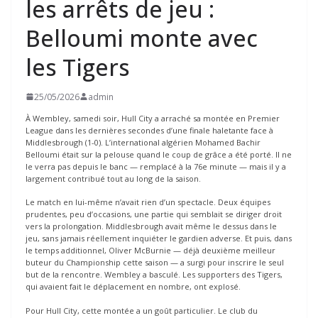
les arrêts de jeu :
Belloumi monte avec
les Tigers
25/05/2026
admin
À Wembley, samedi soir, Hull City a arraché sa montée en Premier
League dans les dernières secondes d’une finale haletante face à
Middlesbrough (1-0). L’international algérien Mohamed Bachir
Belloumi était sur la pelouse quand le coup de grâce a été porté. Il ne
le verra pas depuis le banc — remplacé à la 76e minute — mais il y a
largement contribué tout au long de la saison.
Le match en lui-même n’avait rien d’un spectacle. Deux équipes
prudentes, peu d’occasions, une partie qui semblait se diriger droit
vers la prolongation. Middlesbrough avait même le dessus dans le
jeu, sans jamais réellement inquiéter le gardien adverse. Et puis, dans
le temps additionnel, Oliver McBurnie — déjà deuxième meilleur
buteur du Championship cette saison — a surgi pour inscrire le seul
but de la rencontre. Wembley a basculé. Les supporters des Tigers,
qui avaient fait le déplacement en nombre, ont explosé.
Pour Hull City, cette montée a un goût particulier. Le club du