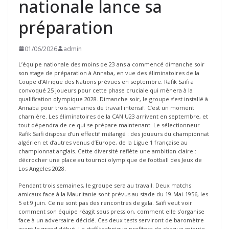
nationale lance sa
préparation
01/06/2026
admin
L’équipe nationale des moins de 23 ans a commencé dimanche soir
son stage de préparation à Annaba, en vue des éliminatoires de la
Coupe d’Afrique des Nations prévues en septembre. Rafik Saïfi a
convoqué 25 joueurs pour cette phase cruciale qui mènera à la
qualification olympique 2028. Dimanche soir, le groupe s’est installé à
Annaba pour trois semaines de travail intensif. C’est un moment
charnière. Les éliminatoires de la CAN U23 arrivent en septembre, et
tout dépendra de ce qui se prépare maintenant. Le sélectionneur
Rafik Saïfi dispose d’un effectif mélangé : des joueurs du championnat
algérien et d’autres venus d’Europe, de la Ligue 1 française au
championnat anglais. Cette diversité reflète une ambition claire :
décrocher une place au tournoi olympique de football des Jeux de
Los Angeles 2028.
Pendant trois semaines, le groupe sera au travail. Deux matchs
amicaux face à la Mauritanie sont prévus au stade du 19-Mai-1956, les
5 et 9 juin. Ce ne sont pas des rencontres de gala. Saïfi veut voir
comment son équipe réagit sous pression, comment elle s’organise
face à un adversaire décidé. Ces deux tests serviront de baromètre
avant le grand début. Le staff technique profitera de chaque minute