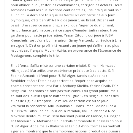
pour affiner le jeu, tester les combinaisons, corriger les défauts. Deux
semaines avant les qualifications continentales, il faudra que tout soit
au point. La dernière fois que les Verts U23 ont participé aux Jeux
olympiques, c’était en 2016 à Rio de Janeiro, au Brésil. Dix ans ont
passé. Une absence aussi longue explique l’urgence du moment,
l’importance qu’on accorde à ce stage d’Annaba. Saïfi a retenu trois
gardiens pour cette préparation. Yasser Zitouni, qui joue à l’USM
Khenchela, sort d’une bonne saison. Samy Merzouk, lui, évolue à Lille
en Ligue 1. C’est un profil intéressant : un jeune qui s’affirme au plus
haut niveau français. Mounir Aziria, en provenance de l’Espérance de
Mostaganem, complète le trio.
En défense, Saïfi a misé sur une certaine mixité. Slimani Hamzaoui
Hilan joue à Marseille, une expérience précieuse à ce poste. Safi
Eddine Atmania défend pour l’USM Alger, tandis qu’Abdelhak
Benidder et Anis Fatahine apportent de l’expérience acquise en
championnat national et à Paris. Anthony Khelifa, Yacine Chaïb, Faïz
Belgourai : ces noms ne sont pas tous connus du grand public, mais
ce sont des joueurs qui se battent en Ligue 1, en Belgique, dans des
clubs de Ligue 2 française. Le milieu de terrain est où se joue
vraiment la rencontre. Adil Bourabaa au Mans, Imad Eddine Diha à
l’US Biskra, Salah Eddine Bouziani à Paradou, Kaïl Boudache à Nice.
Mokrane Bentoumi et Willsem Boussaïd jouent en France, à Aubagne
et Châteauroux. Mohamed Bouderbala commande la possession pour
l’USM Alger. Abdelmalek Klaleche et Lahlo Akhrib, formés au football
algérien, montrent que le championnat national produit des joueurs