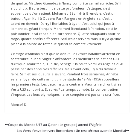
de qualité. Mattheo Guendez à Nancy complète ce milieu riche. Saïfi
a du choix. Il aura besoin de cette profondeur. L’attaque, c’est
souvent ce qu’on retient. Mohamed Béchikh à Grenoble, c’est un
buteur. Ryan Kolli à Queens Park Rangers en Angleterre, c’est un
talent en devenir. Darryll Benlahlou à Lyon, c’est celui qui joue à
l’ombre du géant français. Mohamed Ramdaoui à Paradou, c’est le
poissonnier local capable de surprendre. Quatre attaquants pour ce
stage, quatre profils différents. Saïfi les observera tous. Il n’y a qu’une
place à la pointe de l’attaque quand ça compte vraiment.
Ce stage d’Annaba n’est que le début. Les vraies batailles arrivent en
septembre, quand l’Algérie affrontera les meilleures sélections U23
d’Afrique. Mauritanie, Tunisie, Sénégal : la route vers Los Angeles 2028
passe par des épreuves difficiles. Mais avant cela, il y a du travail à
faire. Saïfi et ses joueurs le savent. Pendant trois semaines, Annaba
sera le foyer de cette ambition. Le stade du 19-Mai-1956 accueillera
les premiers tests. Les deux matchs contre la Mauritanie diront si les
Verts U23 sont prêts. Et après ? Le temps compte. La concentration
s’impose. Les Jeux olympiques ne se conquièrent pas sans sacrifices.
Moncef D.
Coupe du Monde U17 au Qatar : Le groupe J attend l’Algérie
Les Verts s’envolent vers Rotterdam : Un test sérieux avant le Mondial