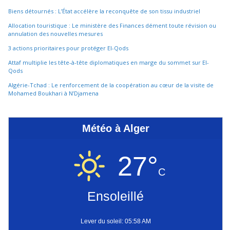
Biens détournés : L’État accélère la reconquête de son tissu industriel
Allocation touristique : Le ministère des Finances dément toute révision ou
annulation des nouvelles mesures
3 actions prioritaires pour protéger El-Qods
Attaf multiplie les tête-à-tête diplomatiques en marge du sommet sur El-
Qods
Algérie-Tchad : Le renforcement de la coopération au cœur de la visite de
Mohamed Boukhari à N’Djamena
Météo à Alger
27°
C
Ensoleillé
Lever du soleil: 05:58 AM