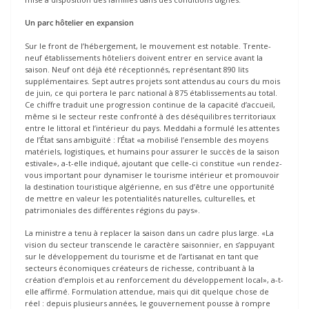
Un parc hôtelier en expansion
Sur le front de l’hébergement, le mouvement est notable. Trente-
neuf établissements hôteliers doivent entrer en service avant la
saison. Neuf ont déjà été réceptionnés, représentant 890 lits
supplémentaires. Sept autres projets sont attendus au cours du mois
de juin, ce qui portera le parc national à 875 établissements au total.
Ce chiffre traduit une progression continue de la capacité d’accueil,
même si le secteur reste confronté à des déséquilibres territoriaux
entre le littoral et l’intérieur du pays. Meddahi a formulé les attentes
de l’État sans ambiguïté : l’État «a mobilisé l’ensemble des moyens
matériels, logistiques, et humains pour assurer le succès de la saison
estivale», a-t-elle indiqué, ajoutant que celle-ci constitue «un rendez-
vous important pour dynamiser le tourisme intérieur et promouvoir
la destination touristique algérienne, en sus d’être une opportunité
de mettre en valeur les potentialités naturelles, culturelles, et
patrimoniales des différentes régions du pays».
La ministre a tenu à replacer la saison dans un cadre plus large. «La
vision du secteur transcende le caractère saisonnier, en s’appuyant
sur le développement du tourisme et de l’artisanat en tant que
secteurs économiques créateurs de richesse, contribuant à la
création d’emplois et au renforcement du développement local», a-t-
elle affirmé. Formulation attendue, mais qui dit quelque chose de
réel : depuis plusieurs années, le gouvernement pousse à rompre