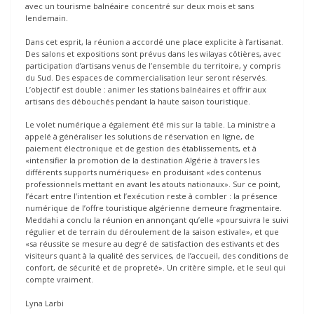
avec un tourisme balnéaire concentré sur deux mois et sans
lendemain.
Dans cet esprit, la réunion a accordé une place explicite à l’artisanat.
Des salons et expositions sont prévus dans les wilayas côtières, avec
participation d’artisans venus de l’ensemble du territoire, y compris
du Sud. Des espaces de commercialisation leur seront réservés.
L’objectif est double : animer les stations balnéaires et offrir aux
artisans des débouchés pendant la haute saison touristique.
Le volet numérique a également été mis sur la table. La ministre a
appelé à généraliser les solutions de réservation en ligne, de
paiement électronique et de gestion des établissements, et à
«intensifier la promotion de la destination Algérie à travers les
différents supports numériques» en produisant «des contenus
professionnels mettant en avant les atouts nationaux». Sur ce point,
l’écart entre l’intention et l’exécution reste à combler : la présence
numérique de l’offre touristique algérienne demeure fragmentaire.
Meddahi a conclu la réunion en annonçant qu’elle «poursuivra le suivi
régulier et de terrain du déroulement de la saison estivale», et que
«sa réussite se mesure au degré de satisfaction des estivants et des
visiteurs quant à la qualité des services, de l’accueil, des conditions de
confort, de sécurité et de propreté». Un critère simple, et le seul qui
compte vraiment.
Lyna Larbi