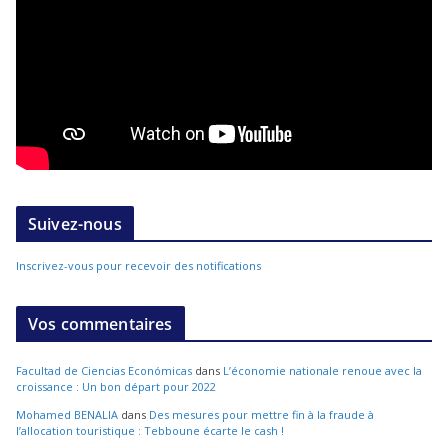
Suivez-nous
Inscrivez-vous pour recevoir des notifications
Vos commentaires
Facultad de Ciencias Económicas
dans
L’économie nationale renoue avec la
croissance : Un bon départ pour 2022
Mohamed BENALIA
dans
Des mesures pour mettre fin à la fraude à
l’allocation touristique : Tebboune écarte le cash !