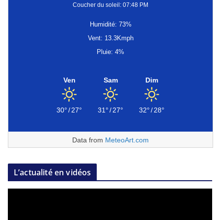
Coucher du soleil: 07:48 PM
Humidité: 73%
Vent: 13.3Kmph
Pluie: 4%
Ven
Sam
Dim
30°
/
27°
31°
/
27°
32°
/
28°
Data from
MeteoArt.com
L’actualité en vidéos