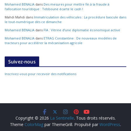
Mohamed BENALIA
dans
Des mesures pour mettre fin à la fraude à
l’allocation touristique : Tebboune écarte le cash !
Mahdi Mahdi
dans
Immatriculation des véhicules : La procédure bascule dans
le tout-numérique dès ce dimanche
Mohamed BENALIA
dans
FIA : Vitrine d’une diplomatie économique active
Mohamed BENALIA
dans
ETRAG Constantine : De nouveaux modèles de
tracteurs pour accélérer la mécanisation agricole
Suivez-nous
Inscrivez-vous pour recevoir des notifications
Copyright © 2026
La Sentinelle
. Tous droits réservés.
Theme
ColorMag
par ThemeGrill. Propulsé par
WordPress
.