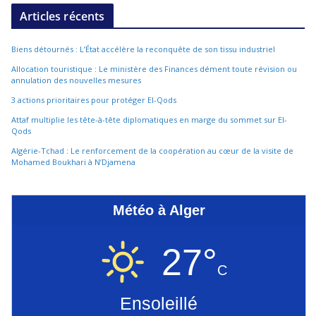
Articles récents
Biens détournés : L’État accélère la reconquête de son tissu industriel
Allocation touristique : Le ministère des Finances dément toute révision ou
annulation des nouvelles mesures
3 actions prioritaires pour protéger El-Qods
Attaf multiplie les tête-à-tête diplomatiques en marge du sommet sur El-
Qods
Algérie-Tchad : Le renforcement de la coopération au cœur de la visite de
Mohamed Boukhari à N’Djamena
Météo à Alger
27°
C
Ensoleillé