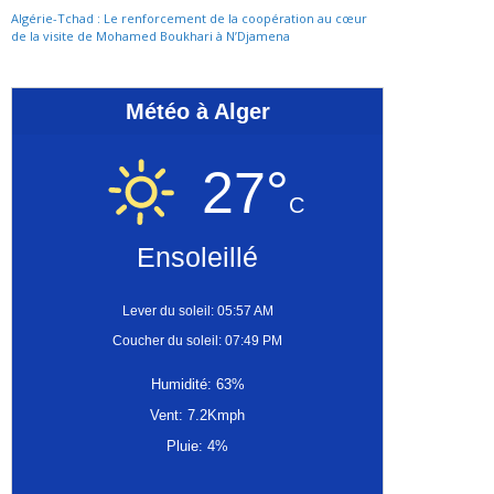
Algérie-Tchad : Le renforcement de la coopération au cœur
de la visite de Mohamed Boukhari à N’Djamena
Météo à Alger
27°
C
Ensoleillé
Lever du soleil: 05:57 AM
Coucher du soleil: 07:49 PM
Humidité: 63%
Vent: 7.2Kmph
Pluie: 4%