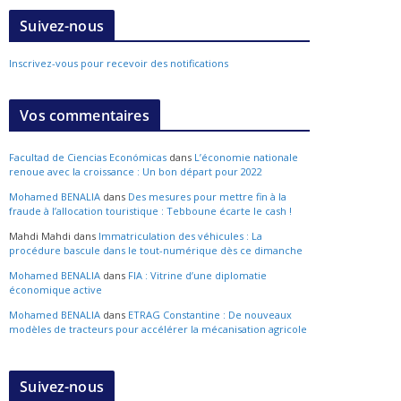
Suivez-nous
Inscrivez-vous pour recevoir des notifications
Vos commentaires
Facultad de Ciencias Económicas
dans
L’économie nationale
renoue avec la croissance : Un bon départ pour 2022
Mohamed BENALIA
dans
Des mesures pour mettre fin à la
fraude à l’allocation touristique : Tebboune écarte le cash !
Mahdi Mahdi
dans
Immatriculation des véhicules : La
procédure bascule dans le tout-numérique dès ce dimanche
Mohamed BENALIA
dans
FIA : Vitrine d’une diplomatie
économique active
Mohamed BENALIA
dans
ETRAG Constantine : De nouveaux
modèles de tracteurs pour accélérer la mécanisation agricole
Suivez-nous