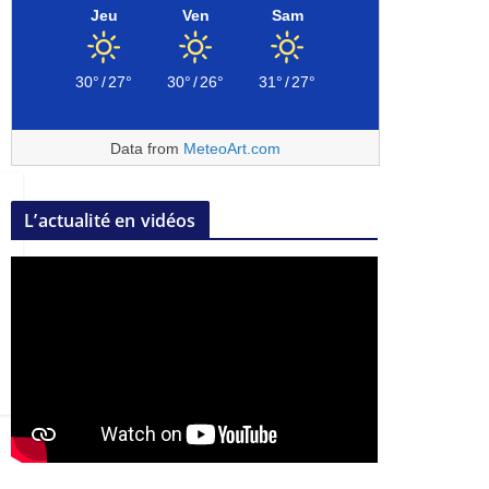
Jeu
Ven
Sam
30°
/
27°
30°
/
26°
31°
/
27°
Data from
MeteoArt.com
L’actualité en vidéos