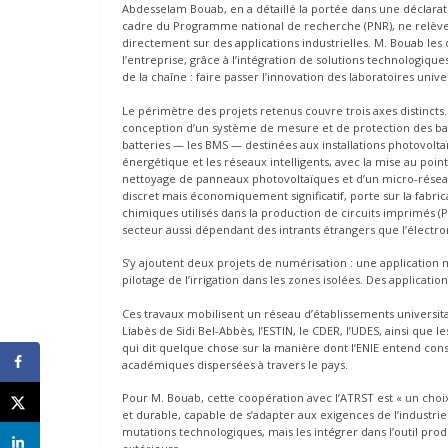
Abdesselam Bouab, en a détaillé la portée dans une déclaratio
cadre du Programme national de recherche (PNR), ne relève
directement sur des applications industrielles. M. Bouab le
l’entreprise, grâce à l’intégration de solutions technologique
de la chaîne : faire passer l’innovation des laboratoires unive
Le périmètre des projets retenus couvre trois axes distincts.
conception d’un système de mesure et de protection des bat
batteries — les BMS — destinées aux installations photovolta
énergétique et les réseaux intelligents, avec la mise au poin
nettoyage de panneaux photovoltaïques et d’un micro-réseau
discret mais économiquement significatif, porte sur la fabr
chimiques utilisés dans la production de circuits imprimés (
secteur aussi dépendant des intrants étrangers que l’électron
S’y ajoutent deux projets de numérisation : une application 
pilotage de l’irrigation dans les zones isolées. Des applicatio
Ces travaux mobilisent un réseau d’établissements universitair
Liabès de Sidi Bel-Abbès, l’ESTIN, le CDER, l’UDES, ainsi que
qui dit quelque chose sur la manière dont l’ENIE entend cons
académiques dispersées à travers le pays.
Pour M. Bouab, cette coopération avec l’ATRST est « un choi
et durable, capable de s’adapter aux exigences de l’industrie
mutations technologiques, mais les intégrer dans l’outil prod