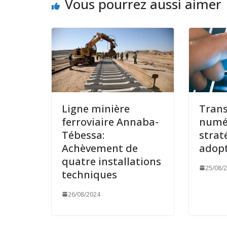
Vous pourrez aussi aimer
Ligne minière
Tran
ferroviaire Annaba-
numér
Tébessa:
strat
Achèvement de
adop
quatre installations
25/08/
techniques
26/08/2024