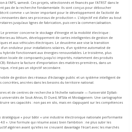
n à l’APS, samedi. Ces projets, sélectionnés et financés par l’ATRST dans le
nt pas de la recherche fondamentale. Ils sont conçus pour déboucher
s décrit comme « un levier important pour le développement de l’activité de
s innovantes dans ses processus de production ». L’objectif est d’aller au bout
rsitaires jusqu’aux lignes de fabrication, puis vers la commercialisation.
 Le premier concerne le stockage d’énergie et la mobilité électrique :
teries au lithium, développement de cartes intelligentes de gestion de
ïques et aux véhicules électriques. Le deuxième axe vise la transition
t d’un onduleur pour installations solaires, d’un système automatisé de
 hybride fonctionnant aux énergies renouvelables. Le troisième, plus
ication locale de composants jusqu’ici importés, notamment des produits
PCB). Réduire la facture d’importation des matières premières, dans un
ique, n’est pas un objectif secondaire.
mobile de gestion des réseaux d’éclairage public et un système intelligent de
ns concrètes, ancrées dans les besoins du territoire national.
es et de centres de recherche à l’échelle nationale — l’université Djillali-
 les universités de Souk Ahras, El Oued, M’Sila et Mostaganem. Une cartographie
truire ses capacités : non pas en silo, mais en s’appuyant sur les compétences
x stratégique » pour bâtir « une industrie électronique nationale performante
 4.0 ». Une formule qui résume assez bien l’ambition : ne plus subir les
uctif algérien avant qu’elles ne creusent davantage l’écart avec les marchés