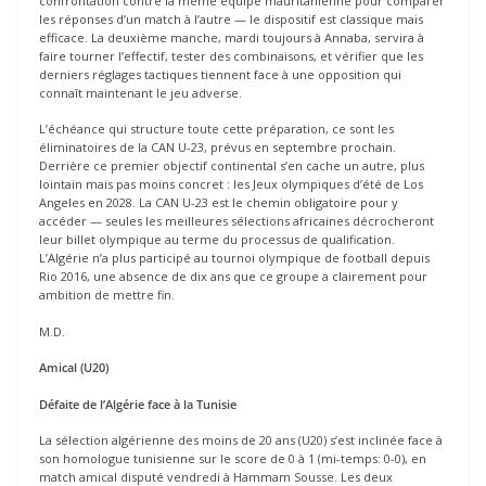
confrontation contre la même équipe mauritanienne pour comparer
les réponses d’un match à l’autre — le dispositif est classique mais
efficace. La deuxième manche, mardi toujours à Annaba, servira à
faire tourner l’effectif, tester des combinaisons, et vérifier que les
derniers réglages tactiques tiennent face à une opposition qui
connaît maintenant le jeu adverse.
L’échéance qui structure toute cette préparation, ce sont les
éliminatoires de la CAN U-23, prévus en septembre prochain.
Derrière ce premier objectif continental s’en cache un autre, plus
lointain mais pas moins concret : les Jeux olympiques d’été de Los
Angeles en 2028. La CAN U-23 est le chemin obligatoire pour y
accéder — seules les meilleures sélections africaines décrocheront
leur billet olympique au terme du processus de qualification.
L’Algérie n’a plus participé au tournoi olympique de football depuis
Rio 2016, une absence de dix ans que ce groupe a clairement pour
ambition de mettre fin.
M.D.
Amical (U20)
Défaite de l’Algérie face à la Tunisie
La sélection algérienne des moins de 20 ans (U20) s’est inclinée face à
son homologue tunisienne sur le score de 0 à 1 (mi-temps: 0-0), en
match amical disputé vendredi à Hammam Sousse. Les deux