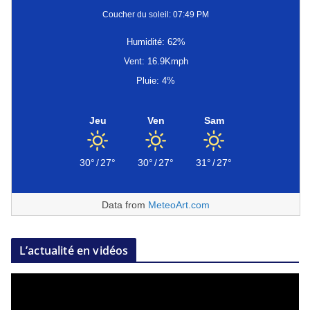
Coucher du soleil: 07:49 PM
Humidité: 62%
Vent: 16.9Kmph
Pluie: 4%
Jeu
Ven
Sam
30°
/
27°
30°
/
27°
31°
/
27°
Data from
MeteoArt.com
L’actualité en vidéos