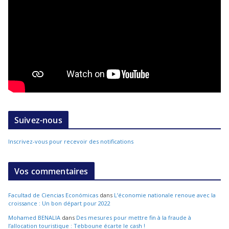
Suivez-nous
Inscrivez-vous pour recevoir des notifications
Vos commentaires
Facultad de Ciencias Económicas
dans
L’économie nationale renoue avec la
croissance : Un bon départ pour 2022
Mohamed BENALIA
dans
Des mesures pour mettre fin à la fraude à
l’allocation touristique : Tebboune écarte le cash !