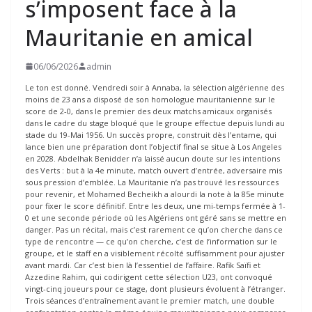
s’imposent face à la
Mauritanie en amical
06/06/2026
admin
Le ton est donné. Vendredi soir à Annaba, la sélection algérienne des
moins de 23 ans a disposé de son homologue mauritanienne sur le
score de 2-0, dans le premier des deux matchs amicaux organisés
dans le cadre du stage bloqué que le groupe effectue depuis lundi au
stade du 19-Mai 1956. Un succès propre, construit dès l’entame, qui
lance bien une préparation dont l’objectif final se situe à Los Angeles
en 2028. Abdelhak Benidder n’a laissé aucun doute sur les intentions
des Verts : but à la 4e minute, match ouvert d’entrée, adversaire mis
sous pression d’emblée. La Mauritanie n’a pas trouvé les ressources
pour revenir, et Mohamed Becheikh a alourdi la note à la 85e minute
pour fixer le score définitif. Entre les deux, une mi-temps fermée à 1-
0 et une seconde période où les Algériens ont géré sans se mettre en
danger. Pas un récital, mais c’est rarement ce qu’on cherche dans ce
type de rencontre — ce qu’on cherche, c’est de l’information sur le
groupe, et le staff en a visiblement récolté suffisamment pour ajuster
avant mardi. Car c’est bien là l’essentiel de l’affaire. Rafik Saïfi et
Azzedine Rahim, qui codirigent cette sélection U23, ont convoqué
vingt-cinq joueurs pour ce stage, dont plusieurs évoluent à l’étranger.
Trois séances d’entraînement avant le premier match, une double