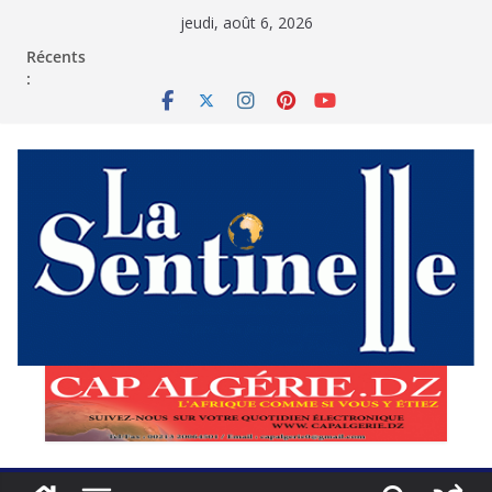
Passer
jeudi, août 6, 2026
au
contenu
Récents
: