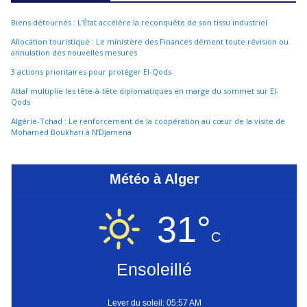
Biens détournés : L’État accélère la reconquête de son tissu industriel
Allocation touristique : Le ministère des Finances dément toute révision ou
annulation des nouvelles mesures
3 actions prioritaires pour protéger El-Qods
Attaf multiplie les tête-à-tête diplomatiques en marge du sommet sur El-
Qods
Algérie-Tchad : Le renforcement de la coopération au cœur de la visite de
Mohamed Boukhari à N’Djamena
Météo à Alger
31°
C
Ensoleillé
Lever du soleil: 05:57 AM