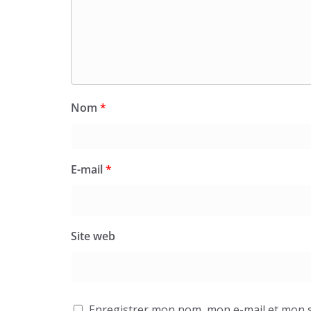
Nom
*
E-mail
*
Site web
Enregistrer mon nom, mon e-mail et mon s