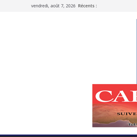
Passer
vendredi, août 7, 2026
Récents :
au
contenu