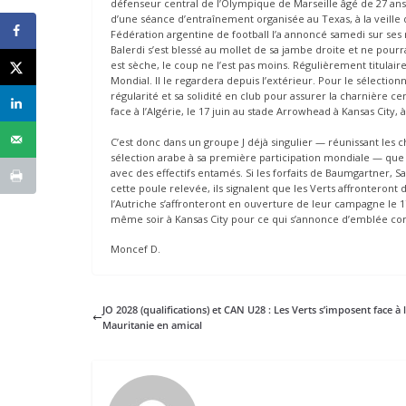
défenseur central de l’Olympique de Marseille âgé de 27 ans, 
d’une séance d’entraînement organisée au Texas, à la veille
Fédération argentine de football l’a annoncé samedi sur se
Balerdi s’est blessé au mollet de sa jambe droite et ne pour
est sèche, le coup ne l’est pas moins. Régulièrement titulair
Mondial. Il le regardera depuis l’extérieur. Pour le sélection
régularité et sa solidité en club pour assurer la charnière c
face à l’Algérie, le 17 juin au stade Arrowhead à Kansas City
C’est donc dans un groupe J déjà singulier — réunissant le
sélection arabe à sa première participation mondiale — que 
avec des effectifs entamés. Si les forfaits de Baumgartner, 
cette poule relevée, ils signalent que les Verts affronteront
l’Autriche s’affronteront en ouverture de leur campagne le 17 
même soir à Kansas City pour ce qui s’annonce d’emblée c
Moncef D.
JO 2028 (qualifications) et CAN U28 : Les Verts s’imposent face à 
Mauritanie en amical