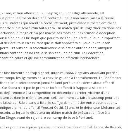
 26 ans, milieu offensif du RB Leipzig en Bundesliga allemande, est
 IRM pratiquée mardi dernier a confirmé une lésion musculaire à la cuisse
us frustrantes qui soient : à l’échauffement, juste avant le match amical de
remporté sur le score d’un but à zéro. Un match que Baumgartner n’a donc pas
électionneur Rangnick n’a pas mâché ses mots pour exprimer la déception
aussi bien pour Christoph que pour toute l’équipe. C’est un joueur important
-il déclaré, tout en assurant que le staff apportera au joueur « tout son
perte : 19 buts en 58 sélections avec la sélection autrichienne, auxquels
titions confondues lors de la saison écoulée en club. La Fédération
sont en cours et qu’une communication officielle interviendra
ec une blessure de trop à gérer. Ibrahim Sabra, vingt ans, attaquant prêté au
est rompu les ligaments de la cheville gauche à l’entraînement. La Fédération
fiant que le sélectionneur Jamal Sellami perd un deuxième atout offensif
ar Sabra n’est pas le premier forfait offensif à frapper la sélection
vait déjà renoncé à la compétition en décembre dernier, victime d’une
x absences dans le même secteur, cela commence à faire beaucoup pour une
aissé par Sabra dans la liste, le staff jordanien hésite entre deux options,
lantique : le milieu offensif Youssef Qashi, 21 ans, et le défenseur Mohammad
Hussein. La Jordanie disputera un ultime match de préparation face à la
 San Diego, avant de rejoindre son camp de base à Portland.
paradoxe pour une équipe qui vise un troisième titre mondial. Leonardo Balerdi,