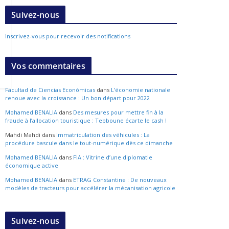
Suivez-nous
Inscrivez-vous pour recevoir des notifications
Vos commentaires
Facultad de Ciencias Económicas
dans
L’économie nationale
renoue avec la croissance : Un bon départ pour 2022
Mohamed BENALIA
dans
Des mesures pour mettre fin à la
fraude à l’allocation touristique : Tebboune écarte le cash !
Mahdi Mahdi
dans
Immatriculation des véhicules : La
procédure bascule dans le tout-numérique dès ce dimanche
Mohamed BENALIA
dans
FIA : Vitrine d’une diplomatie
économique active
Mohamed BENALIA
dans
ETRAG Constantine : De nouveaux
modèles de tracteurs pour accélérer la mécanisation agricole
Suivez-nous