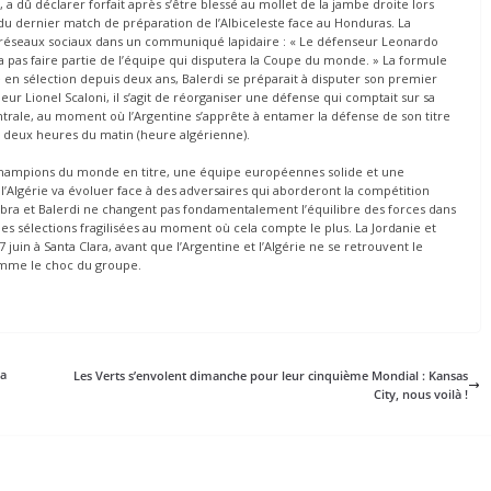
a dû déclarer forfait après s’être blessé au mollet de la jambe droite lors
 du dernier match de préparation de l’Albiceleste face au Honduras. La
s réseaux sociaux dans un communiqué lapidaire : « Le défenseur Leonardo
ra pas faire partie de l’équipe qui disputera la Coupe du monde. » La formule
e en sélection depuis deux ans, Balerdi se préparait à disputer son premier
neur Lionel Scaloni, il s’agit de réorganiser une défense qui comptait sur sa
entrale, au moment où l’Argentine s’apprête à entamer la défense de son titre
, à deux heures du matin (heure algérienne).
s champions du monde en titre, une équipe européennes solide et une
l’Algérie va évoluer face à des adversaires qui aborderont la compétition
Sabra et Balerdi ne changent pas fondamentalement l’équilibre des forces dans
 des sélections fragilisées au moment où cela compte le plus. La Jordanie et
juin à Santa Clara, avant que l’Argentine et l’Algérie ne se retrouvent le
omme le choc du groupe.
la
Les Verts s’envolent dimanche pour leur cinquième Mondial : Kansas
City, nous voilà !