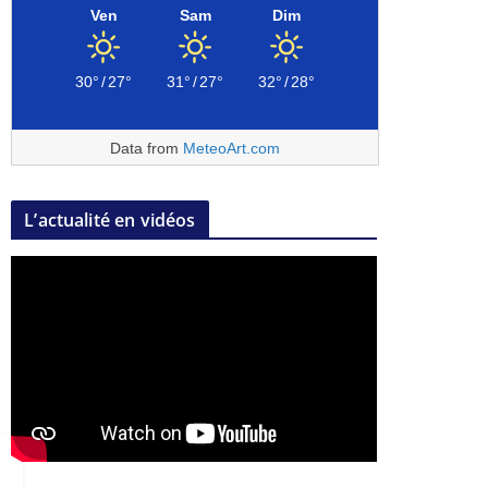
Ven
Sam
Dim
30°
/
27°
31°
/
27°
32°
/
28°
Data from
MeteoArt.com
L’actualité en vidéos