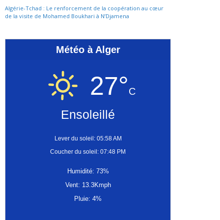
Algérie-Tchad : Le renforcement de la coopération au cœur
de la visite de Mohamed Boukhari à N’Djamena
Météo à Alger
27°
C
Ensoleillé
Lever du soleil: 05:58 AM
Coucher du soleil: 07:48 PM
Humidité: 73%
Vent: 13.3Kmph
Pluie: 4%