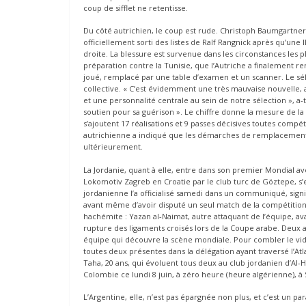
coup de sifflet ne retentisse.
Du côté autrichien, le coup est rude. Christoph Baumgartner,
officiellement sorti des listes de Ralf Rangnick après qu’une
droite. La blessure est survenue dans les circonstances les pl
préparation contre la Tunisie, que l’Autriche a finalement 
joué, remplacé par une table d’examen et un scanner. Le s
collective. « C’est évidemment une très mauvaise nouvelle, 
et une personnalité centrale au sein de notre sélection », a-t
soutien pour sa guérison ». Le chiffre donne la mesure de la 
s’ajoutent 17 réalisations et 9 passes décisives toutes compé
autrichienne a indiqué que les démarches de remplacement 
ultérieurement.
La Jordanie, quant à elle, entre dans son premier Mondial av
Lokomotiv Zagreb en Croatie par le club turc de Göztepe, s’
jordanienne l’a officialisé samedi dans un communiqué, signi
avant même d’avoir disputé un seul match de la compétition. C
hachémite : Yazan al-Naimat, autre attaquant de l’équipe, a
rupture des ligaments croisés lors de la Coupe arabe. Deu
équipe qui découvre la scène mondiale. Pour combler le vide l
toutes deux présentes dans la délégation ayant traversé l’At
Taha, 20 ans, qui évoluent tous deux au club jordanien d’Al-
Colombie ce lundi 8 juin, à zéro heure (heure algérienne), à
L’Argentine, elle, n’est pas épargnée non plus, et c’est un 