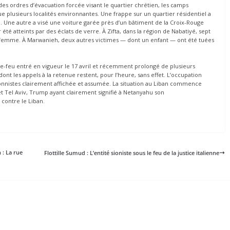
des ordres d’évacuation forcée visant le quartier chrétien, les camps
 que plusieurs localités environnantes. Une frappe sur un quartier résidentiel a
e. Une autre a visé une voiture garée près d’un bâtiment de la Croix-Rouge
 été atteints par des éclats de verre. À Zifta, dans la région de Nabatiyé, sept
e femme. À Marwanieh, deux autres victimes — dont un enfant — ont été tuées
z-le-feu entré en vigueur le 17 avril et récemment prolongé de plusieurs
t les appels à la retenue restent, pour l’heure, sans effet. L’occupation
ionnistes clairement affichée et assumée. La situation au Liban commence
 Tel Aviv, Trump ayant clairement signifié à Netanyahu son
 contre le Liban.
 : La rue
Flottille Sumud : L’entité sioniste sous le feu de la justice italienne