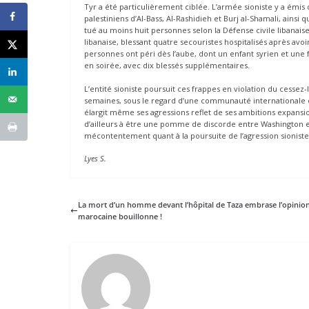
Tyr a été particulièrement ciblée. L’armée sioniste y a émis 
palestiniens d’Al-Bass, Al-Rashidieh et Burj al-Shamali, ainsi
tué au moins huit personnes selon la Défense civile libanais
libanaise, blessant quatre secouristes hospitalisés après avoir
personnes ont péri dès l’aube, dont un enfant syrien et un
en soirée, avec dix blessés supplémentaires.
L’entité sioniste poursuit ces frappes en violation du cesse
semaines, sous le regard d’une communauté internationale don
élargit même ses agressions reflet de ses ambitions expans
d’ailleurs à être une pomme de discorde entre Washington et
mécontentement quant à la poursuite de l’agression sioniste
Lyes S.
La mort d’un homme devant l’hôpital de Taza embrase l’opinion
marocaine bouillonne !