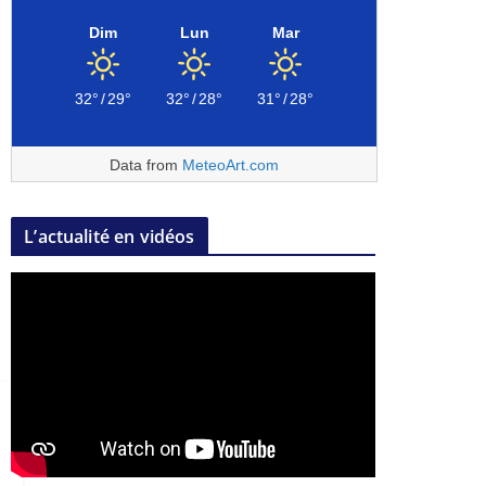
Dim
Lun
Mar
32°
/
29°
32°
/
28°
31°
/
28°
Data from
MeteoArt.com
L’actualité en vidéos