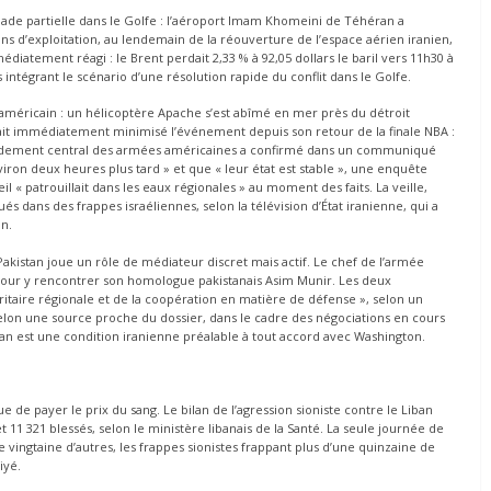
ade partielle dans le Golfe : l’aéroport Imam Khomeini de Téhéran a
ns d’exploitation, au lendemain de la réouverture de l’espace aérien iranien,
atement réagi : le Brent perdait 2,33 % à 92,05 dollars le baril vers 11h30 à
s intégrant le scénario d’une résolution rapide du conflit dans le Golfe.
 américain : un hélicoptère Apache s’est abîmé en mer près du détroit
t immédiatement minimisé l’événement depuis son retour de la finale NBA :
mandement central des armées américaines a confirmé dans un communiqué
viron deux heures plus tard » et que « leur état est stable », une enquête
l « patrouillait dans les eaux régionales » au moment des faits. La veille,
és dans des frappes israéliennes, selon la télévision d’État iranienne, qui a
n.
akistan joue un rôle de médiateur discret mais actif. Le chef de l’armée
 pour y rencontrer son homologue pakistanais Asim Munir. Les deux
uritaire régionale et de la coopération en matière de défense », selon un
selon une source proche du dossier, dans le cadre des négociations en cours
Liban est une condition iranienne préalable à tout accord avec Washington.
e de payer le prix du sang. Le bilan de l’agression sioniste contre le Liban
t 11 321 blessés, selon le ministère libanais de la Santé. La seule journée de
e vingtaine d’autres, les frappes sionistes frappant plus d’une quinzaine de
iyé.