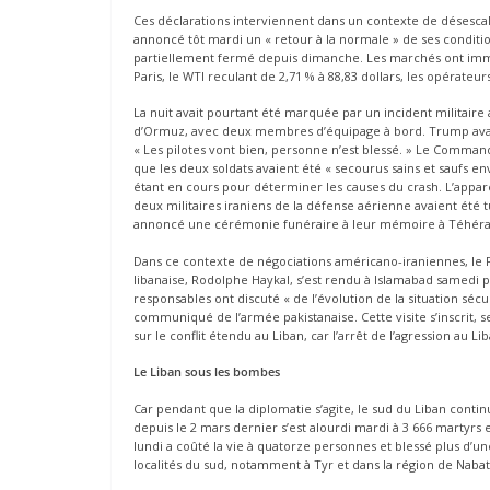
Ces déclarations interviennent dans un contexte de désescal
annoncé tôt mardi un « retour à la normale » de ses conditio
partiellement fermé depuis dimanche. Les marchés ont immédi
Paris, le WTI reculant de 2,71 % à 88,83 dollars, les opérateur
La nuit avait pourtant été marquée par un incident militaire
d’Ormuz, avec deux membres d’équipage à bord. Trump avai
« Les pilotes vont bien, personne n’est blessé. » Le Com
que les deux soldats avaient été « secourus sains et saufs en
étant en cours pour déterminer les causes du crash. L’apparei
deux militaires iraniens de la défense aérienne avaient été tu
annoncé une cérémonie funéraire à leur mémoire à Téhéra
Dans ce contexte de négociations américano-iraniennes, le P
libanaise, Rodolphe Haykal, s’est rendu à Islamabad samedi
responsables ont discuté « de l’évolution de la situation séc
communiqué de l’armée pakistanaise. Cette visite s’inscrit, 
sur le conflit étendu au Liban, car l’arrêt de l’agression au 
Le Liban sous les bombes
Car pendant que la diplomatie s’agite, le sud du Liban continu
depuis le 2 mars dernier s’est alourdi mardi à 3 666 martyrs e
lundi a coûté la vie à quatorze personnes et blessé plus d’un
localités du sud, notamment à Tyr et dans la région de Nabat