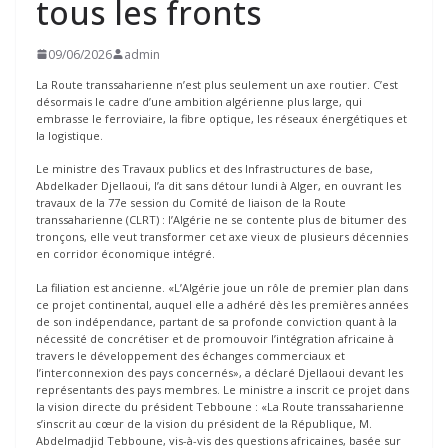
tous les fronts
09/06/2026
admin
La Route transsaharienne n’est plus seulement un axe routier. C’est
désormais le cadre d’une ambition algérienne plus large, qui
embrasse le ferroviaire, la fibre optique, les réseaux énergétiques et
la logistique.
Le ministre des Travaux publics et des Infrastructures de base,
Abdelkader Djellaoui, l’a dit sans détour lundi à Alger, en ouvrant les
travaux de la 77e session du Comité de liaison de la Route
transsaharienne (CLRT) : l’Algérie ne se contente plus de bitumer des
tronçons, elle veut transformer cet axe vieux de plusieurs décennies
en corridor économique intégré.
La filiation est ancienne. «L’Algérie joue un rôle de premier plan dans
ce projet continental, auquel elle a adhéré dès les premières années
de son indépendance, partant de sa profonde conviction quant à la
nécessité de concrétiser et de promouvoir l’intégration africaine à
travers le développement des échanges commerciaux et
l’interconnexion des pays concernés», a déclaré Djellaoui devant les
représentants des pays membres. Le ministre a inscrit ce projet dans
la vision directe du président Tebboune : «La Route transsaharienne
s’inscrit au cœur de la vision du président de la République, M.
Abdelmadjid Tebboune, vis-à-vis des questions africaines, basée sur