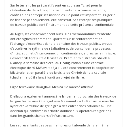
Sur le terrain, les préparatifs sont en cours au Tchad pour la
réalisation de deux tronçons manquants de la transsaharienne,
confiés à des entreprises nationales. Ce point est important : l’Algérie
ne finance pas seulement, elle construit. Ses entreprises publiques
de travaux publics sont l’instrument de cette présence continentale.
Au Niger, les choses avancent aussi. Des mémorandums d’entente
ont été signés récemment, «portant sur le renforcement de
l’échange d’expertises dans le domaine des travaux publics, en vue
d’accélérer le rythme de réalisation et de consolider le processus
d’intégration et d’interconnexion continentale», a précisé le ministre.
Ces accords font suite à la visite du Premier ministre Sifi Ghrieb à
Niamey la semaine dernière, où l’inauguration d’une centrale
électrique de 40 MW avait déjà illustré concrètement la coopération
bilatérale, et en parallèle de la visite de Ghrieb dans la capitale
tchadienne où il a lancé lundi un projet similaire.
Ligne ferroviaire Ouargla-El Meniaa : le marché attribué
Djellaoui a également annoncé le lancement prochain des travaux de
la ligne ferroviaire Ouargla-Hassi Messaoud via El-Meniaa, le marché
ayant été «attribué de gré à gré à des entreprises nationales». Une
décision qui confirme la priorité donnée aux opérateurs algériens
dans les grands chantiers d’infrastructure.
Les représentants des pays membres ont abondé dans le même