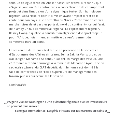
sens. Le délégué tchadien, Abakar Nassri Tchoroma, a reconnu que
«l’Algérie joue un rôle central dans la concrétisation de cet important
projet et dans l’impulsion d’une dynamique forte». Son homologue
nigérien, Abba Nakoira Bachir, a mis en avant l’impact direct de la
route pour son pays : elle permettra au Niger «d’acheminer diverses
marchandises de et vers les ports du nord du continent», ce qui ferait
de Niamey un hub commercial régional. Le représentant nigérian,
Bassey Ekong, a qualifié la contribution algérienne d’«apport majeur
pour l’Afrique, notamment en matière de renforcement du
commerce intra-africain».
La session de deux jours s’est tenue en présence de la secrétaire
d’Etat chargée des Affaires africaines, Selma Bakhta Mansouri, et du
wali d’Alger, Mohamed Abdenour Rabehi. En marge des travaux, une
cérémonie a rendu hommage à la famille de Mohamed Ayadi, ancien
secrétaire général du CLRT décédé, dont le nom a été donné à la
salle de conférences de l’Ecole supérieure de management des
travaux publics qui accueillait la session.
Samir Benisid
L’Algérie vue de Washington : Une puissance régionale que les investisseurs
ne peuvent plus ignorer
Sonelgaz International : L’Algérie s’installe sur les marchés africains et