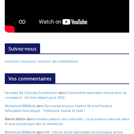
Suivez-nous
Inscrivez-vous pour recevoir des notifications
Vos commentaires
Facultad de Ciencias Económicas
dans
L’économie nationale renoue avec la
croissance : Un bon départ pour 2022
Mohamed BENALIA
dans
Des mesures pour mettre fin à la fraude à
l’allocation touristique : Tebboune écarte le cash !
Mahdi Mahdi
dans
Immatriculation des véhicules : La procédure bascule dans
le tout-numérique dès ce dimanche
Mohamed BENALIA
dans
FIA : Vitrine d’une diplomatie économique active