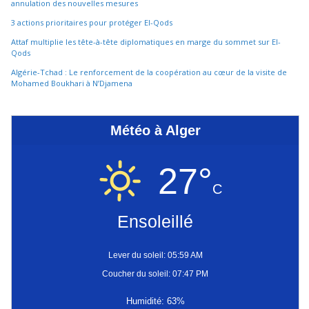
annulation des nouvelles mesures
3 actions prioritaires pour protéger El-Qods
Attaf multiplie les tête-à-tête diplomatiques en marge du sommet sur El-
Qods
Algérie-Tchad : Le renforcement de la coopération au cœur de la visite de
Mohamed Boukhari à N’Djamena
Météo à Alger
27°
C
Ensoleillé
Lever du soleil: 05:59 AM
Coucher du soleil: 07:47 PM
Humidité: 63%