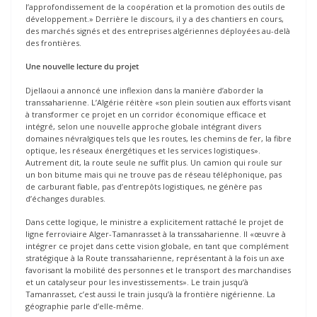
l’approfondissement de la coopération et la promotion des outils de
développement.» Derrière le discours, il y a des chantiers en cours,
des marchés signés et des entreprises algériennes déployées au-delà
des frontières.
Une nouvelle lecture du projet
Djellaoui a annoncé une inflexion dans la manière d’aborder la
transsaharienne. L’Algérie réitère «son plein soutien aux efforts visant
à transformer ce projet en un corridor économique efficace et
intégré, selon une nouvelle approche globale intégrant divers
domaines névralgiques tels que les routes, les chemins de fer, la fibre
optique, les réseaux énergétiques et les services logistiques».
Autrement dit, la route seule ne suffit plus. Un camion qui roule sur
un bon bitume mais qui ne trouve pas de réseau téléphonique, pas
de carburant fiable, pas d’entrepôts logistiques, ne génère pas
d’échanges durables.
Dans cette logique, le ministre a explicitement rattaché le projet de
ligne ferroviaire Alger-Tamanrasset à la transsaharienne. Il «œuvre à
intégrer ce projet dans cette vision globale, en tant que complément
stratégique à la Route transsaharienne, représentant à la fois un axe
favorisant la mobilité des personnes et le transport des marchandises
et un catalyseur pour les investissements». Le train jusqu’à
Tamanrasset, c’est aussi le train jusqu’à la frontière nigérienne. La
géographie parle d’elle-même.