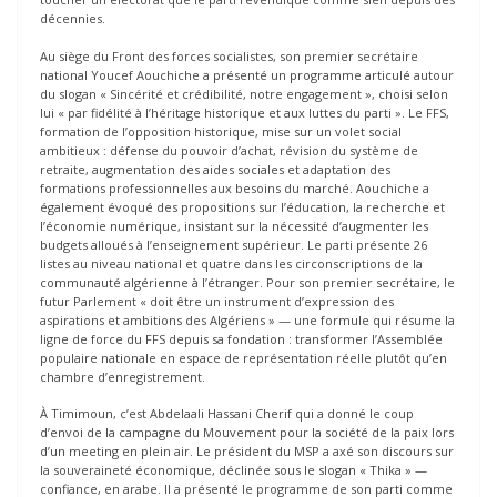
décennies.
Au siège du Front des forces socialistes, son premier secrétaire
national Youcef Aouchiche a présenté un programme articulé autour
du slogan « Sincérité et crédibilité, notre engagement », choisi selon
lui « par fidélité à l’héritage historique et aux luttes du parti ». Le FFS,
formation de l’opposition historique, mise sur un volet social
ambitieux : défense du pouvoir d’achat, révision du système de
retraite, augmentation des aides sociales et adaptation des
formations professionnelles aux besoins du marché. Aouchiche a
également évoqué des propositions sur l’éducation, la recherche et
l’économie numérique, insistant sur la nécessité d’augmenter les
budgets alloués à l’enseignement supérieur. Le parti présente 26
listes au niveau national et quatre dans les circonscriptions de la
communauté algérienne à l’étranger. Pour son premier secrétaire, le
futur Parlement « doit être un instrument d’expression des
aspirations et ambitions des Algériens » — une formule qui résume la
ligne de force du FFS depuis sa fondation : transformer l’Assemblée
populaire nationale en espace de représentation réelle plutôt qu’en
chambre d’enregistrement.
À Timimoun, c’est Abdelaali Hassani Cherif qui a donné le coup
d’envoi de la campagne du Mouvement pour la société de la paix lors
d’un meeting en plein air. Le président du MSP a axé son discours sur
la souveraineté économique, déclinée sous le slogan « Thika » —
confiance, en arabe. Il a présenté le programme de son parti comme