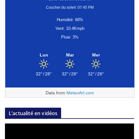
Coucher du soleil: 07:45 PM
Humidité: 68%
Vent: 10.4Kmph
Pluie: 3%
Lun
Mar
Mer
32°
/
28°
32°
/
28°
32°
/
28°
Data from
MeteoArt.com
L’actualité en vidéos