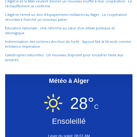
L’Algérie et le Mali veulent donner un nouveau souffle à leur coopération : Le
réchauffement se confirme
L’Algérie remet un don d’équipements militaires au Niger : La coopération
sécuritaire franchit un nouveau palier
Éducation nationale : Une réforme au cœur d’un débat politique et
idéologique
Indemnisation des victimes des feux de forêt : Sayoud fixe la fin août comme
échéance impérative
Catastrophes naturelles : Un nouveau dispositif pour encadrer l’aide aux
sinistrés
Météo à Alger
28°
C
Ensoleillé
Lever du soleil: 06:01 AM