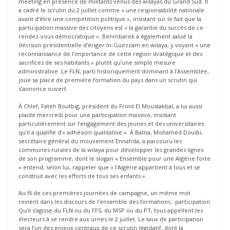
meeting en présence de militants venus des wilayas du Grand Sud. Il
a cadré le scrutin du 2 juillet comme « une responsabilité nationale
avant d’être une compétition politique », insistant sur le fait que la
participation massive des citoyens est « la garantie du succès de ce
rendez-vous démocratique ». Benmbarek a également salué la
décision présidentielle d’ériger In-Guezzam en wilaya, y voyant « une
reconnaissance de l’importance de cette région stratégique et des
sacrifices de ses habitants » plutôt qu’une simple mesure
administrative. Le FLN, parti historiquement dominant à l’Assemblée,
joue sa place de première formation du pays dans un scrutin qui
s’annonce ouvert.
À Chlef, Fateh Boutbig, président du Front El Moustakbal, a lui aussi
plaidé mercredi pour une participation massive, insistant
particulièrement sur l’engagement des jeunes et des universitaires
qu’il a qualifié d’« adhésion qualitative ». À Batna, Mohamed Douibi,
secrétaire général du mouvement Ennahda, a parcouru les
communes rurales de la wilaya pour développer les grandes lignes
de son programme, dont le slogan « Ensemble pour une Algérie forte
» entend, selon lui, rappeler que « l’Algérie appartient à tous et se
construit avec les efforts de tous ses enfants ».
Au fil de ces premières journées de campagne, un même mot
revient dans les discours de l’ensemble des formations : participation.
Qu’il s’agisse du FLN ou du FFS, du MSP ou du PT, tous appellent les
électeurs à se rendre aux urnes le 2 juillet. Le taux de participation
sera l’un des enjeux centraux de ce scrutin législatif, dont la