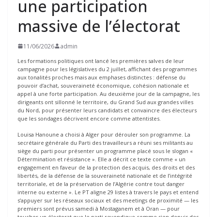
une participation
massive de l’électorat
11/06/2026
admin
Les formations politiques ont lancé les premières salves de leur
campagne pour les législatives du 2 juillet, affichant des programmes
aux tonalités proches mais aux emphases distinctes : défense du
pouvoir d’achat, souveraineté économique, cohésion nationale et
appel à une forte participation. Au deuxième jour de la campagne, les
dirigeants ont sillonné le territoire, du Grand Sud aux grandes villes
du Nord, pour présenter leurs candidats et convaincre des électeurs
que les sondages décrivent encore comme attentistes.
Louisa Hanoune a choisi à Alger pour dérouler son programme. La
secrétaire générale du Parti des travailleurs a réuni ses militants au
siège du parti pour présenter un programme placé sous le slogan «
Détermination et résistance ». Elle a décrit ce texte comme « un
engagement en faveur de la protection des acquis, des droits et des
libertés, de la défense de la souveraineté nationale et de l’intégrité
territoriale, et de la préservation de l’Algérie contre tout danger
interne ou externe ». Le PT aligne 29 listes à travers le pays et entend
s’appuyer sur les réseaux sociaux et des meetings de proximité — les
premiers sont prévus samedi à Mostaganem et à Oran — pour
toucher un électorat que le parti revendique comme sien depuis des