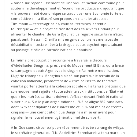
« fondé sur l’épanouissement de l’individu et l’action commune pour
soutenir le développement et l’économie productive », ajoutant que
« la souveraineté économique se traduit par une économie forte et
compétitive ». Il a illustré son propos en citant les atouts de
Timimoun — terres agricoles, eaux souterraines, potentiel
touristique — et le projet de transfert des eaux vers Tindouf pour
alimenter le chantier de Gara Djebilet. Le registre sécuritaire n’était
pas absent : Hassani Cherif a mis en garde contre les menaces de
déstabilisation sociale liées à la drogue et aux psychotropes, saluant
au passage le rôle de l’Armée nationale populaire.
La même préoccupation sécuritaire a traversé le discours
d’Abdelkader Bengrina, président du Mouvement El-Bina, qui a lancé
sa campagne depuis Alger avec le slogan « Par notre mobilisation,
l’Algérie triomphe ». Bengrina a placé son parti sur le terrain de la
cohésion nationale, promettant de « criminaliser toute tentative
visant à porter atteinte à la cohésion sociale ». Il a tenu à préciser que
son mouvement rejette « toute atteinte aux institutions de l’État » et
que « les intérêts partisans doivent s’effacer devant l’intérêt national
supérieur ». Sur le plan organisationnel, El-Bina aligne 882 candidats,
dont 57 % sont diplômés de l’université et 55 % ont moins de trente-
cinq ans — une composition que Bengrina a mise en avant pour
signaler le renouvellement générationnel de son parti.
À In-Guezzam, circonscription récemment élevée au rang de wilaya,
le secrétaire général du FLN, Abdelkrim Benmbarek, a tenu mardi un