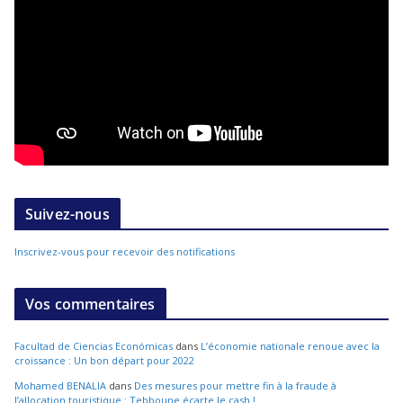
Suivez-nous
Inscrivez-vous pour recevoir des notifications
Vos commentaires
Facultad de Ciencias Económicas
dans
L’économie nationale renoue avec la
croissance : Un bon départ pour 2022
Mohamed BENALIA
dans
Des mesures pour mettre fin à la fraude à
l’allocation touristique : Tebboune écarte le cash !