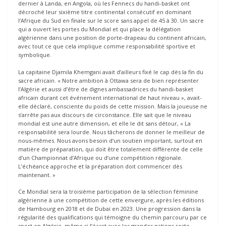
dernier à Landa, en Angola, où les Fennecs du handi-basket ont
décroché leur sixième titre continental consécutif en dominant
l’Afrique du Sud en finale sur le score sans appel de 45 à 30. Un sacre
qui a ouvert les portes du Mondial et qui place la délégation
algérienne dans une position de porte-drapeau du continent africain,
avec tout ce que cela implique comme responsabilité sportive et
symbolique.
La capitaine Djamila Khemgani avait d’ailleurs fixé le cap dès la fin du
sacre africain. « Notre ambition à Ottawa sera de bien représenter
l’Algérie et aussi d’être de dignes ambassadrices du handi-basket
africain durant cet événement international de haut niveau », avait-
elle déclaré, consciente du poids de cette mission. Mais la joueuse ne
s’arrête pas aux discours de circonstance. Elle sait que le niveau
mondial est une autre dimension, et elle le dit sans détour, « La
responsabilité sera lourde. Nous tâcherons de donner le meilleur de
nous-mêmes. Nous avons besoin d’un soutien important, surtout en
matière de préparation, qui doit être totalement différente de celle
d’un Championnat d’Afrique ou d’une compétition régionale.
L’échéance approche et la préparation doit commencer dès
maintenant. »
Ce Mondial sera la troisième participation de la sélection féminine
algérienne à une compétition de cette envergure, après les éditions
de Hambourg en 2018 et de Dubaï en 2023. Une progression dans la
régularité des qualifications qui témoigne du chemin parcouru par ce
sport en Algérie, même si l’écart avec les grandes nations reste