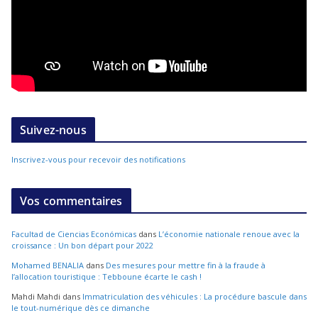
Suivez-nous
Inscrivez-vous pour recevoir des notifications
Vos commentaires
Facultad de Ciencias Económicas
dans
L’économie nationale renoue avec la
croissance : Un bon départ pour 2022
Mohamed BENALIA
dans
Des mesures pour mettre fin à la fraude à
l’allocation touristique : Tebboune écarte le cash !
Mahdi Mahdi
dans
Immatriculation des véhicules : La procédure bascule dans
le tout-numérique dès ce dimanche