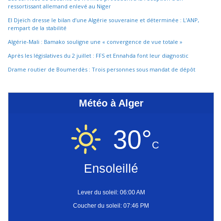
ressortissant allemand enlevé au Niger
El Djeïch dresse le bilan d’une Algérie souveraine et déterminée : L’ANP,
rempart de la stabilité
Algérie-Mali : Bamako souligne une « convergence de vue totale »
Après les législatives du 2 juillet : FFS et Ennahda font leur diagnostic
Drame routier de Boumerdès : Trois personnes sous mandat de dépôt
Météo à Alger
30°
C
Ensoleillé
Lever du soleil: 06:00 AM
Coucher du soleil: 07:46 PM