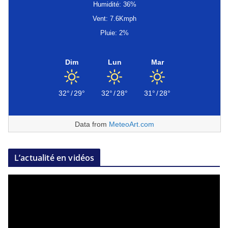
Humidité: 36%
Vent: 7.6Kmph
Pluie: 2%
Dim
Lun
Mar
32°
/
29°
32°
/
28°
31°
/
28°
Data from
MeteoArt.com
L’actualité en vidéos