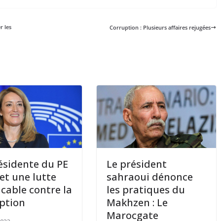
r les
Corruption : Plusieurs affaires rejugées
ésidente du PE
Le président
t une lutte
sahraoui dénonce
cable contre la
les pratiques du
ption
Makhzen : Le
Marocgate