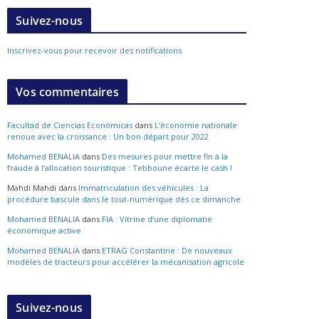
Suivez-nous
Inscrivez-vous pour recevoir des notifications
Vos commentaires
Facultad de Ciencias Económicas
dans
L’économie nationale
renoue avec la croissance : Un bon départ pour 2022
Mohamed BENALIA
dans
Des mesures pour mettre fin à la
fraude à l’allocation touristique : Tebboune écarte le cash !
Mahdi Mahdi
dans
Immatriculation des véhicules : La
procédure bascule dans le tout-numérique dès ce dimanche
Mohamed BENALIA
dans
FIA : Vitrine d’une diplomatie
économique active
Mohamed BENALIA
dans
ETRAG Constantine : De nouveaux
modèles de tracteurs pour accélérer la mécanisation agricole
Suivez-nous