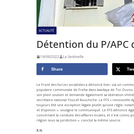
ACTUALITÉ
Détention du P/APC d
19/09/2022
La Sentinelle
Share
Twe
Le Front des forces socialistes a dénoncé hier, via un comm
populaire communale de Freha dans lawilaya de Tizi Ouzou. «
son plein soutien et demande également sa libération imméd
secrétaire national Youcef Aouchiche. Le FFS « renouvelle é
toujours été une exception légale plutôt qu’une règle, notam
et d’opinion », souligne le communiqué. Le FFS dénonce éga
concernant la conduite des affaires locales, et il est connu 
région sous sa juridiction », conclut la même source.
R.N.