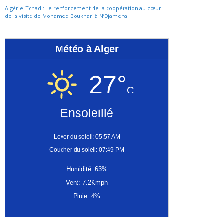
Algérie-Tchad : Le renforcement de la coopération au cœur
de la visite de Mohamed Boukhari à N’Djamena
Météo à Alger
27°
C
Ensoleillé
Lever du soleil: 05:57 AM
Coucher du soleil: 07:49 PM
Humidité: 63%
Vent: 7.2Kmph
Pluie: 4%