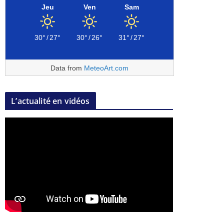
Jeu
Ven
Sam
30°
/
27°
30°
/
26°
31°
/
27°
Data from
MeteoArt.com
L’actualité en vidéos