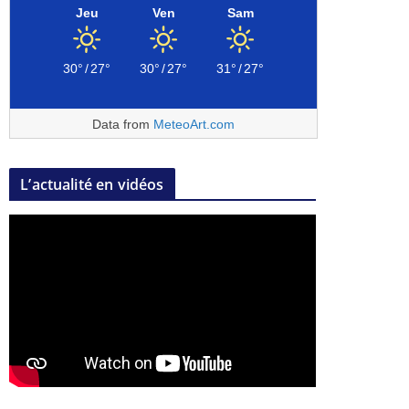
Jeu
Ven
Sam
30°
/
27°
30°
/
27°
31°
/
27°
Data from
MeteoArt.com
L’actualité en vidéos