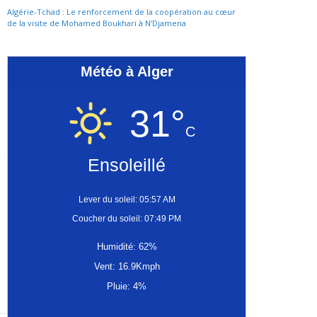
Algérie-Tchad : Le renforcement de la coopération au cœur
de la visite de Mohamed Boukhari à N’Djamena
Météo à Alger
31°
C
Ensoleillé
Lever du soleil: 05:57 AM
Coucher du soleil: 07:49 PM
Humidité: 62%
Vent: 16.9Kmph
Pluie: 4%