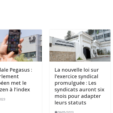
ale Pegasus :
La nouvelle loi sur
rlement
l’exercice syndical
éen met le
promulguée : Les
en à l’index
syndicats auront six
mois pour adapter
2023
leurs statuts
09/05/2023