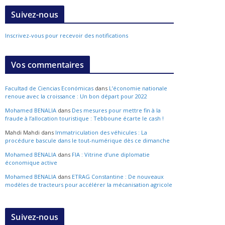
Suivez-nous
Inscrivez-vous pour recevoir des notifications
Vos commentaires
Facultad de Ciencias Económicas
dans
L’économie nationale
renoue avec la croissance : Un bon départ pour 2022
Mohamed BENALIA
dans
Des mesures pour mettre fin à la
fraude à l’allocation touristique : Tebboune écarte le cash !
Mahdi Mahdi
dans
Immatriculation des véhicules : La
procédure bascule dans le tout-numérique dès ce dimanche
Mohamed BENALIA
dans
FIA : Vitrine d’une diplomatie
économique active
Mohamed BENALIA
dans
ETRAG Constantine : De nouveaux
modèles de tracteurs pour accélérer la mécanisation agricole
Suivez-nous