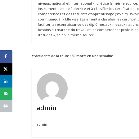
niveaux national et international », précise la même source. C
instrument destiné à décrire et à classifier les certificatio
compétences et des résultats d’apprentissage (savoirs, savoir-
communiqué. « Elle vise également à classifier les certificati
faciliter la reconnaissance des diplômes aux niveaux national 
besoins du marché du travail et les compétences professionnel
d’études », selon la même source.
Accidents de la route : 39 morts en une semaine
admin
admin