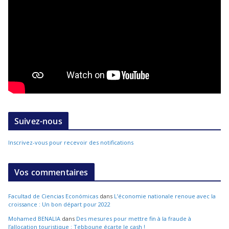
Suivez-nous
Inscrivez-vous pour recevoir des notifications
Vos commentaires
Facultad de Ciencias Económicas
dans
L’économie nationale renoue avec la
croissance : Un bon départ pour 2022
Mohamed BENALIA
dans
Des mesures pour mettre fin à la fraude à
l’allocation touristique : Tebboune écarte le cash !