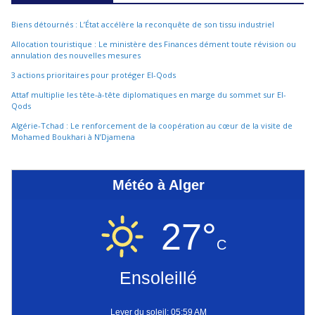
Biens détournés : L’État accélère la reconquête de son tissu industriel
Allocation touristique : Le ministère des Finances dément toute révision ou
annulation des nouvelles mesures
3 actions prioritaires pour protéger El-Qods
Attaf multiplie les tête-à-tête diplomatiques en marge du sommet sur El-
Qods
Algérie-Tchad : Le renforcement de la coopération au cœur de la visite de
Mohamed Boukhari à N’Djamena
Météo à Alger
27°
C
Ensoleillé
Lever du soleil: 05:59 AM