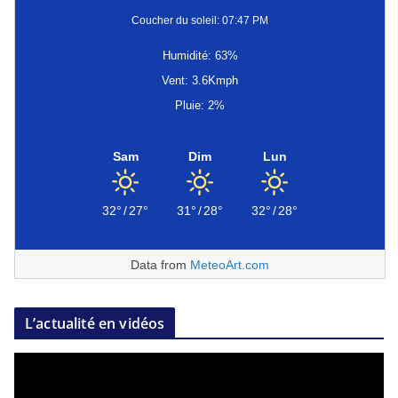
Coucher du soleil: 07:47 PM
Humidité: 63%
Vent: 3.6Kmph
Pluie: 2%
Sam
Dim
Lun
32°
/
27°
31°
/
28°
32°
/
28°
Data from
MeteoArt.com
L’actualité en vidéos