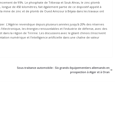
avancement de 95%. Le phosphate de Tébessa et Souk Ahras, le zinc-plomb
 longue de 450 kilomètres, fait également partie de ce dispositif appelé à
r la mine de zinc et de plomb de Oued Amizour à Béjaïa dans les travaux ont
sier. L’Algérie revendique depuis plusieurs années jusqu’à 20% des réserves
l’électronique, les énergies renouvelables et l’industrie de défense, avec des
 dans la région de Tiririne. Les discussions avec le géant chinois s’inscrivent
ntation numérique et l’intelligence artificielle dans une chaîne de valeur
Sous-traitance automobile : Six grands équipementiers allemands en
prospection à Alger et à Oran