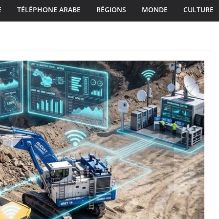
E
TÉLÉPHONE ARABE
RÉGIONS
MONDE
CULTURE