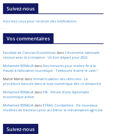
Suivez-nous
Inscrivez-vous pour recevoir des notifications
Vos commentaires
Facultad de Ciencias Económicas
dans
L’économie nationale
renoue avec la croissance : Un bon départ pour 2022
Mohamed BENALIA
dans
Des mesures pour mettre fin à la
fraude à l’allocation touristique : Tebboune écarte le cash !
Mahdi Mahdi
dans
Immatriculation des véhicules : La
procédure bascule dans le tout-numérique dès ce dimanche
Mohamed BENALIA
dans
FIA : Vitrine d’une diplomatie
économique active
Mohamed BENALIA
dans
ETRAG Constantine : De nouveaux
modèles de tracteurs pour accélérer la mécanisation agricole
Suivez-nous