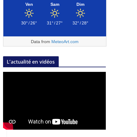
Ven
Sam
Dim
30°
/
26°
31°
/
27°
32°
/
28°
Data from
MeteoArt.com
L’actualité en vidéos