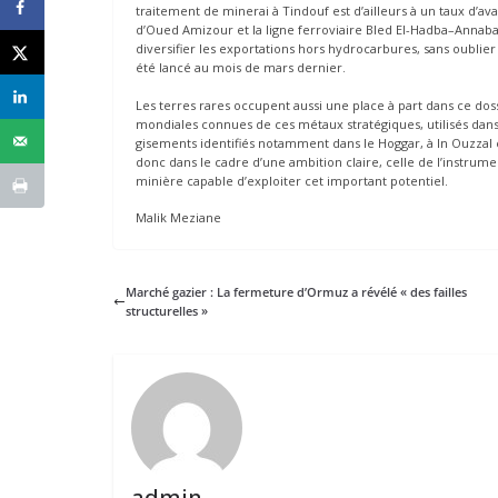
traitement de minerai à Tindouf est d’ailleurs à un taux d’
d’Oued Amizour et la ligne ferroviaire Bled El-Hadba–Annaba,
diversifier les exportations hors hydrocarbures, sans oublie
été lancé au mois de mars dernier.
Les terres rares occupent aussi une place à part dans ce dos
mondiales connues de ces métaux stratégiques, utilisés dans 
gisements identifiés notamment dans le Hoggar, à In Ouzzal et
donc dans le cadre d’une ambition claire, celle de l’instrume
minière capable d’exploiter cet important potentiel.
Malik Meziane
Marché gazier : La fermeture d’Ormuz a révélé « des failles
structurelles »
admin