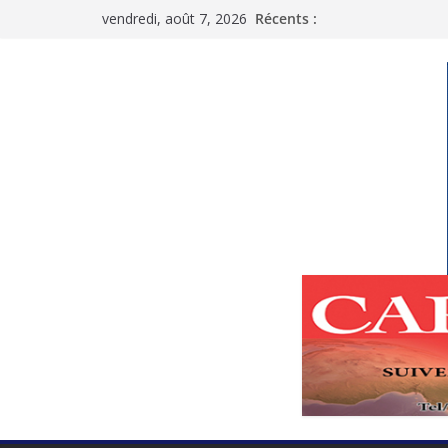
Passer
vendredi, août 7, 2026
Récents :
au
contenu