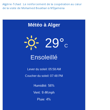
Algérie-Tchad : Le renforcement de la coopération au cœur
de la visite de Mohamed Boukhari à N’Djamena
Météo à Alger
29°
C
Ensoleillé
Lever du soleil: 05:58 AM
Coucher du soleil: 07:48 PM
Humidité: 56%
Vent: 9.4Kmph
Pluie: 4%