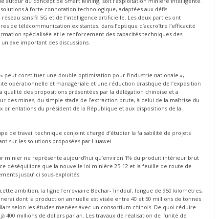
 autour du concept de Smart Mining, soit l’exploitation minière intelligente.
olutions à forte connotation technologique, adaptées aux défis
eau sans fil 5G et de l’intelligence artificielle. Les deux parties ont
res de télécommunication existantes, dans l’optique d’accroître l’efficacité
 formation spécialisée et le renforcement des capacités techniques des
, un axe important des discussions.
« peut constituer une double optimisation pour l’industrie nationale »,
cacité opérationnelle et managériale et une réduction drastique de l’exposition
la qualité des propositions présentées par la délégation chinoise et a
eur des mines, du simple stade de l’extraction brute, à celui de la maîtrise du
ux orientations du président de la République et aux dispositions de la
 de travail technique conjoint chargé d’étudier la faisabilité de projets
ant sur les solutions proposées par Huawei.
r minier ne représente aujourd’hui qu’environ 1% du produit intérieur brut
ce déséquilibre que la nouvelle loi minière 25-12 et la feuille de route de
ments jusqu’ici sous-exploités.
 cette ambition, la ligne ferroviaire Béchar-Tindouf, longue de 950 kilomètres,
rai dont la production annuelle est visée entre 40 et 50 millions de tonnes
ollars selon les études menées avec un consortium chinois. De quoi réduire
à 400 millions de dollars par an. Les travaux de réalisation de l’unité de