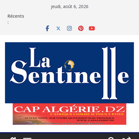
Passer
jeudi, août 6, 2026
au
contenu
Récents
: