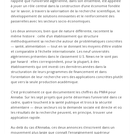
rappelé que l’université algérienne, dans son ensemble, est appelée
à jouer un rôle central dans la construction d’une économie fondée
sur le savoir, à travers la valorisation de la recherche scientifique, le
développement de solutions innovantes et le renforcement des
passerelles avec les secteurs socio-économiques.
Les deux annonces, bien que de nature différente, racontent la
même histoire : celle d’un établissement qui structure
méthodiquement sa recherche autour de problématiques concrètes
— santé, alimentation — tout en se donnant les moyens d’être visible
et comparable à l’échelle internationale. Les neuf universités
algériennes présentes dans le classement U.S. News ne le sont pas
par hasard : elles correspondent, pour la plupart, à des
établissements qui ont investi ces dernières années dans la
structuration de leurs programmes de financement et dans
l’orientation de leur recherche vers des applications concrètes plutôt
que vers la seule production académique.
C’est précisément ce que documentent les chiffres du PNR4 pour
Annaba. Sur les sept projets que porte désormais l’université dans ce
cadre, quatre touchent à la santé publique et trois à la sécurité
alimentaire — deux secteurs où la demande sociale est directe et où
les résultats de la recherche peuvent, en principe, trouver une
application rapide.
Au-delà du cas d’Annaba, ces deux annonces s’inscrivent dans un
mouvement plus large que connaît l’enseignement supérieur