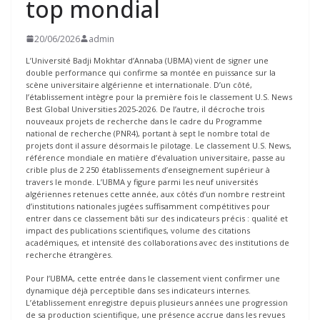
top mondial
20/06/2026
admin
L’Université Badji Mokhtar d’Annaba (UBMA) vient de signer une
double performance qui confirme sa montée en puissance sur la
scène universitaire algérienne et internationale. D’un côté,
l’établissement intègre pour la première fois le classement U.S. News
Best Global Universities 2025-2026. De l’autre, il décroche trois
nouveaux projets de recherche dans le cadre du Programme
national de recherche (PNR4), portant à sept le nombre total de
projets dont il assure désormais le pilotage. Le classement U.S. News,
référence mondiale en matière d’évaluation universitaire, passe au
crible plus de 2 250 établissements d’enseignement supérieur à
travers le monde. L’UBMA y figure parmi les neuf universités
algériennes retenues cette année, aux côtés d’un nombre restreint
d’institutions nationales jugées suffisamment compétitives pour
entrer dans ce classement bâti sur des indicateurs précis : qualité et
impact des publications scientifiques, volume des citations
académiques, et intensité des collaborations avec des institutions de
recherche étrangères.
Pour l’UBMA, cette entrée dans le classement vient confirmer une
dynamique déjà perceptible dans ses indicateurs internes.
L’établissement enregistre depuis plusieurs années une progression
de sa production scientifique, une présence accrue dans les revues