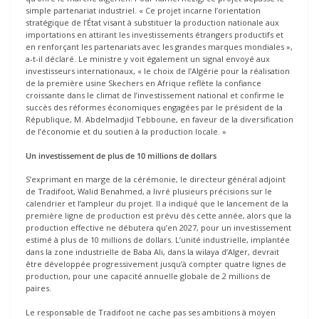
simple partenariat industriel. « Ce projet incarne l’orientation
stratégique de l’État visant à substituer la production nationale aux
importations en attirant les investissements étrangers productifs et
en renforçant les partenariats avec les grandes marques mondiales »,
a-t-il déclaré. Le ministre y voit également un signal envoyé aux
investisseurs internationaux, « le choix de l’Algérie pour la réalisation
de la première usine Skechers en Afrique reflète la confiance
croissante dans le climat de l’investissement national et confirme le
succès des réformes économiques engagées par le président de la
République, M. Abdelmadjid Tebboune, en faveur de la diversification
de l’économie et du soutien à la production locale. »
Un investissement de plus de 10 millions de dollars
S’exprimant en marge de la cérémonie, le directeur général adjoint
de Tradifoot, Walid Benahmed, a livré plusieurs précisions sur le
calendrier et l’ampleur du projet. Il a indiqué que le lancement de la
première ligne de production est prévu dès cette année, alors que la
production effective ne débutera qu’en 2027, pour un investissement
estimé à plus de 10 millions de dollars. L’unité industrielle, implantée
dans la zone industrielle de Baba Ali, dans la wilaya d’Alger, devrait
être développée progressivement jusqu’à compter quatre lignes de
production, pour une capacité annuelle globale de 2 millions de
paires.
Le responsable de Tradifoot ne cache pas ses ambitions à moyen