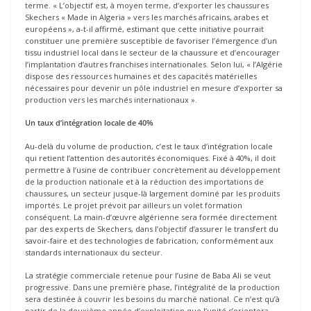
terme. « L’objectif est, à moyen terme, d’exporter les chaussures
Skechers « Made in Algeria » vers les marchés africains, arabes et
européens », a-t-il affirmé, estimant que cette initiative pourrait
constituer une première susceptible de favoriser l’émergence d’un
tissu industriel local dans le secteur de la chaussure et d’encourager
l’implantation d’autres franchises internationales. Selon lui, « l’Algérie
dispose des ressources humaines et des capacités matérielles
nécessaires pour devenir un pôle industriel en mesure d’exporter sa
production vers les marchés internationaux ».
Un taux d’intégration locale de 40%
Au-delà du volume de production, c’est le taux d’intégration locale
qui retient l’attention des autorités économiques. Fixé à 40%, il doit
permettre à l’usine de contribuer concrètement au développement
de la production nationale et à la réduction des importations de
chaussures, un secteur jusque-là largement dominé par les produits
importés. Le projet prévoit par ailleurs un volet formation
conséquent. La main-d’œuvre algérienne sera formée directement
par des experts de Skechers, dans l’objectif d’assurer le transfert du
savoir-faire et des technologies de fabrication, conformément aux
standards internationaux du secteur.
La stratégie commerciale retenue pour l’usine de Baba Ali se veut
progressive. Dans une première phase, l’intégralité de la production
sera destinée à couvrir les besoins du marché national. Ce n’est qu’à
partir de la deuxième année d’exploitation que l’unité s’orientera