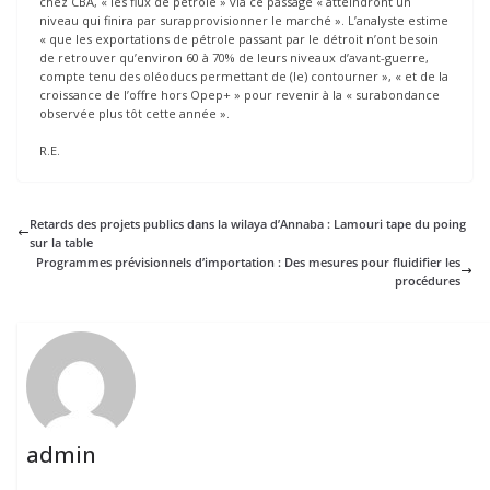
chez CBA, « les flux de pétrole » via ce passage « atteindront un
niveau qui finira par surapprovisionner le marché ». L’analyste estime
« que les exportations de pétrole passant par le détroit n’ont besoin
de retrouver qu’environ 60 à 70% de leurs niveaux d’avant-guerre,
compte tenu des oléoducs permettant de (le) contourner », « et de la
croissance de l’offre hors Opep+ » pour revenir à la « surabondance
observée plus tôt cette année ».
R.E.
Retards des projets publics dans la wilaya d’Annaba : Lamouri tape du poing
sur la table
Programmes prévisionnels d’importation : Des mesures pour fluidifier les
procédures
admin