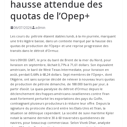
hausse attendue des
quotas de l’Opep+
06/07/2026
admin
Les cours du pétrole étaient stables lundi, à la mi-journée, marquant
une très légère baisse, dans un contexte marqué par la hausse des
quotas de production de l’Opep+ et une reprise progressive des
transits dans le détroit d’Ormuz.
Vers 09H30 GMT, le prix du baril de Brent de la mer du Nord, pour
livraison en septembre, lâchait 0,71% à 71,61 dollars. Son équivalent
américain, le baril de West Texas Intermediate, pour livraison en
août, perdait 0,66% à 68,24 dollars. Sept membres de l’Opep+, dont
l’Algérie, ont sans surprise décidé de relever à nouveau leurs quotas
de production de pétrole dimanche, de 188.000 barils par jour, à
partir d’août. La quasi-paralysie du détroit d’Ormuz depuis le
déclenchement des frappes américano-israéliennes contre l’Iran
avait fortement perturbé les exportations des pays du Golfe,
contraignant plusieurs producteurs à réduire leur offre. Depuis la
signature du protocole d’accord entre les Etats-Unis et l’Iran, la
situation se débloque cependant. La société de suivi maritime Kpler
notait la semaine dernière 30 à 60 traversées quotidiennes de
navires, pour beaucoup commerciaux. Selon Vivek Dhar, analyste