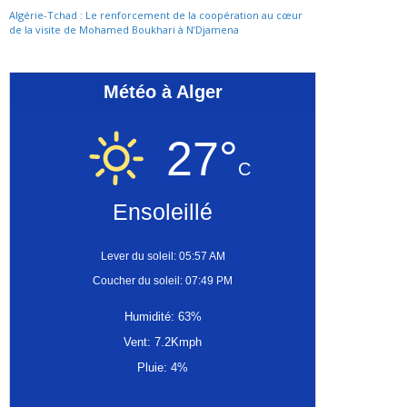
Algérie-Tchad : Le renforcement de la coopération au cœur
de la visite de Mohamed Boukhari à N’Djamena
Météo à Alger
27°
C
Ensoleillé
Lever du soleil: 05:57 AM
Coucher du soleil: 07:49 PM
Humidité: 63%
Vent: 7.2Kmph
Pluie: 4%