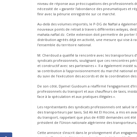
niveau de réponse aux préoccupations des professionnels du se
nécessité de « garantir l’abondance des pneumatiques et rép
finir avec la pénurie enregistrée sur ce marché.
Au-delà des volumes importés, le P-DG de Naftal a également
nouveaux points de retrait à travers différentes wilayas, de
mahata.naftal.dz. Cette extension doit permettre de porter le
distribution agréés déjà en activité, une mesure qui vise à r
l’ensemble du territoire national.
M. Cherdoud a qualifié la rencontre avec les transporteurs d
syndicats professionnels, soulignant que ces rencontres péri
et constructif avec ses partenaires ». Il a également insisté
sa contribution à l’approvisionnement du marché national e
du suivi de l’exécution des accords et de la coordination des 
De son côté, Djamel Guidoum a réaffirmé l’engagement d’Iris
professionnels du transport et aux chauffeurs de taxis, insist
face à la spéculation et aux pratiques illégales ».
Les représentants des syndicats professionnels ont salué le 
des transporteurs par taxis, Sid Ali Ait El Hocine, a mis en a
du transport, rappelant que plus de 4 000 demandes ont été s
président de l’Union nationale algérienne des transporteur
Cette annonce s’inscrit dans le prolongement d’un engagement