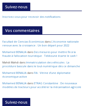
Suivez-nous
Inscrivez-vous pour recevoir des notifications
Vos commentaires
Facultad de Ciencias Económicas
dans
L’économie nationale
renoue avec la croissance : Un bon départ pour 2022
Mohamed BENALIA
dans
Des mesures pour mettre fin à la
fraude à l’allocation touristique : Tebboune écarte le cash !
Mahdi Mahdi
dans
Immatriculation des véhicules : La
procédure bascule dans le tout-numérique dès ce dimanche
Mohamed BENALIA
dans
FIA : Vitrine d’une diplomatie
économique active
Mohamed BENALIA
dans
ETRAG Constantine : De nouveaux
modèles de tracteurs pour accélérer la mécanisation agricole
Suivez-nous