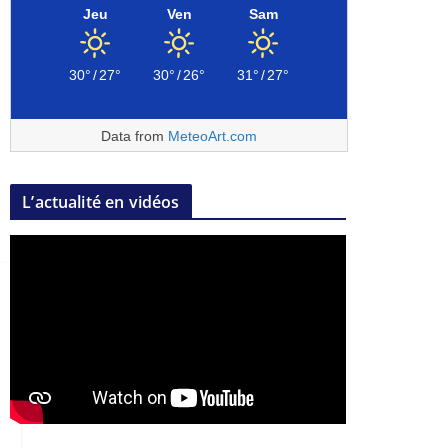
Jeu
Ven
Sam
30°
/
27°
30°
/
26°
31°
/
27°
Data from
MeteoArt.com
L’actualité en vidéos