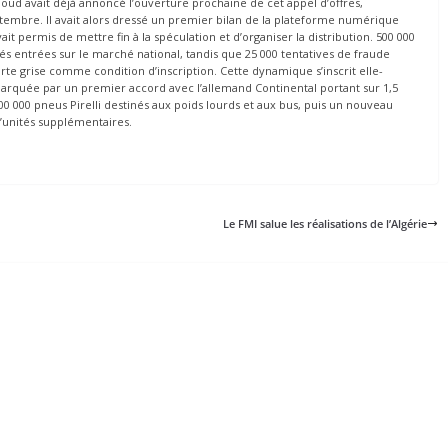
doud avait déjà annoncé l’ouverture prochaine de cet appel d’offres,
eptembre. Il avait alors dressé un premier bilan de la plateforme numérique
ait permis de mettre fin à la spéculation et d’organiser la distribution. 500 000
tés entrées sur le marché national, tandis que 25 000 tentatives de fraude
rte grise comme condition d’inscription. Cette dynamique s’inscrit elle-
rquée par un premier accord avec l’allemand Continental portant sur 1,5
0 000 pneus Pirelli destinés aux poids lourds et aux bus, puis un nouveau
’unités supplémentaires.
Le FMI salue les réalisations de l’Algérie