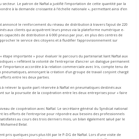
cteur. Le patron de Naftal a justifié l’importation de cette quantité par la
ondre à la demande croissante à l’échelle nationale », permettant ainsi d’en
 annoncé le renforcement du réseau de distribution à travers l’ajout de 220
stinés aux clients qui acquièrent leurs pneus via la plateforme numérique e-
s capacités de distribution à 6 000 pneus par jour, en plus des centres de
approcher le service des citoyens et à fluidifier l’approvisionnement sur
’« étape importante » pour évaluer le parcours du partenariat liant Naftal aux
odiques « reflètent la volonté de l’entreprise d’ancrer un dialogue permanent
 sur l’importance accordée à la relation commerciale avec Iris, compte tenu de
n pneumatiques, annonçant la création d’un groupe de travail conjoint chargé
efforts entre les deux parties.
 à relever la quote-part réservée à Naftal en pneumatiques destinés aux
ant sur la poursuite de la coopération entre les deux entreprises pour « faire
niveau de coopération avec Naftal. Le secrétaire général du Syndicat national
vant les efforts de l’entreprise pour répondre aux besoins des professionnels
atisfaites au cours des trois derniers mois, un bilan également salué par le
s, Mohamed Belal.
 pris quelques jours plus tôt par le P-DG de Naftal. Lors d’une visite de