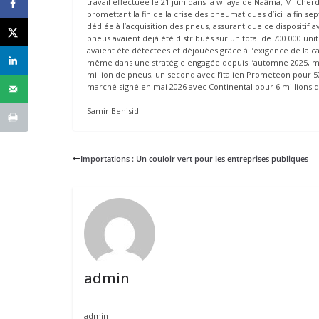
travail effectuée le 21 juin dans la wilaya de Naâma, M. Cher
promettant la fin de la crise des pneumatiques d’ici la fin s
dédiée à l’acquisition des pneus, assurant que ce dispositif av
pneus avaient déjà été distribués sur un total de 700 000 uni
avaient été détectées et déjouées grâce à l’exigence de la ca
même dans une stratégie engagée depuis l’automne 2025, ma
million de pneus, un second avec l’italien Prometeon pour 50
marché signé en mai 2026 avec Continental pour 6 millions d
Samir Benisid
Importations : Un couloir vert pour les entreprises publiques
admin
admin