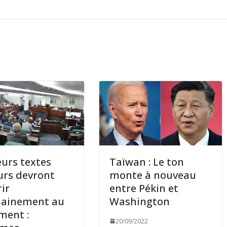
eurs textes
Taïwan : Le ton
rs devront
monte à nouveau
rir
entre Pékin et
hainement au
Washington
ment :
20/09/2022