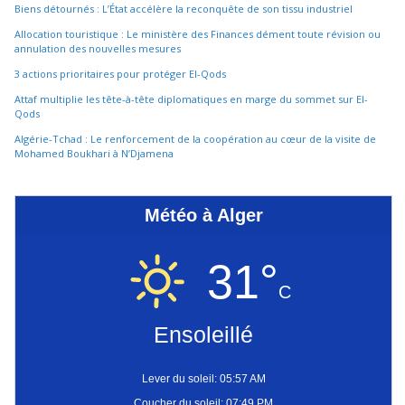
Biens détournés : L’État accélère la reconquête de son tissu industriel
Allocation touristique : Le ministère des Finances dément toute révision ou
annulation des nouvelles mesures
3 actions prioritaires pour protéger El-Qods
Attaf multiplie les tête-à-tête diplomatiques en marge du sommet sur El-
Qods
Algérie-Tchad : Le renforcement de la coopération au cœur de la visite de
Mohamed Boukhari à N’Djamena
Météo à Alger
31°
C
Ensoleillé
Lever du soleil: 05:57 AM
Coucher du soleil: 07:49 PM