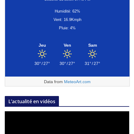
Humidité: 62%
Vent: 16.9Kmph
Pluie: 4%
Jeu
Ven
Sam
30°
/
27°
30°
/
27°
31°
/
27°
Data from
MeteoArt.com
L’actualité en vidéos