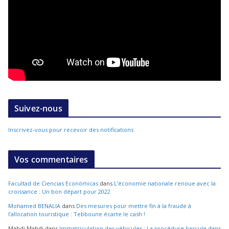
Suivez-nous
Inscrivez-vous pour recevoir des notifications
Vos commentaires
Facultad de Ciencias Económicas
dans
L’économie nationale renoue avec la
croissance : Un bon départ pour 2022
Mohamed BENALIA
dans
Des mesures pour mettre fin à la fraude à
l’allocation touristique : Tebboune écarte le cash !
Mahdi Mahdi
dans
Immatriculation des véhicules : La procédure bascule dans