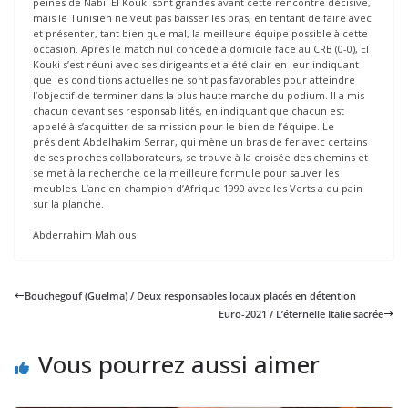
peines de Nabil El Kouki sont grandes avant cette rencontre décisive,
mais le Tunisien ne veut pas baisser les bras, en tentant de faire avec
et présenter, tant bien que mal, la meilleure équipe possible à cette
occasion. Après le match nul concédé à domicile face au CRB (0-0), El
Kouki s’est réuni avec ses dirigeants et a été clair en leur indiquant
que les conditions actuelles ne sont pas favorables pour atteindre
l’objectif de terminer dans la plus haute marche du podium. Il a mis
chacun devant ses responsabilités, en indiquant que chacun est
appelé à s’acquitter de sa mission pour le bien de l’équipe. Le
président Abdelhakim Serrar, qui mène un bras de fer avec certains
de ses proches collaborateurs, se trouve à la croisée des chemins et
se met à la recherche de la meilleure formule pour sauver les
meubles. L’ancien champion d’Afrique 1990 avec les Verts a du pain
sur la planche.
Abderrahim Mahious
Bouchegouf (Guelma) / Deux responsables locaux placés en détention
Euro-2021 / L’éternelle Italie sacrée
Vous pourrez aussi aimer