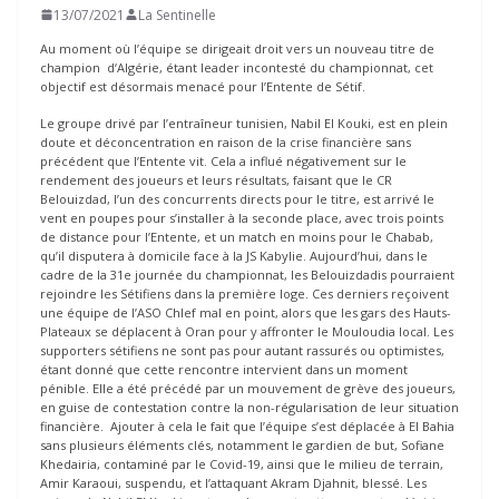
13/07/2021
La Sentinelle
Au moment où l’équipe se dirigeait droit vers un nouveau titre de
champion d‘Algérie, étant leader incontesté du championnat, cet
objectif est désormais menacé pour l’Entente de Sétif.
Le groupe drivé par l’entraîneur tunisien, Nabil El Kouki, est en plein
doute et déconcentration en raison de la crise financière sans
précédent que l’Entente vit. Cela a influé négativement sur le
rendement des joueurs et leurs résultats, faisant que le CR
Belouizdad, l’un des concurrents directs pour le titre, est arrivé le
vent en poupes pour s’installer à la seconde place, avec trois points
de distance pour l’Entente, et un match en moins pour le Chabab,
qu’il disputera à domicile face à la JS Kabylie. Aujourd’hui, dans le
cadre de la 31e journée du championnat, les Belouizdadis pourraient
rejoindre les Sétifiens dans la première loge. Ces derniers reçoivent
une équipe de l’ASO Chlef mal en point, alors que les gars des Hauts-
Plateaux se déplacent à Oran pour y affronter le Mouloudia local. Les
supporters sétifiens ne sont pas pour autant rassurés ou optimistes,
étant donné que cette rencontre intervient dans un moment
pénible. Elle a été précédé par un mouvement de grève des joueurs,
en guise de contestation contre la non-régularisation de leur situation
financière. Ajouter à cela le fait que l’équipe s’est déplacée à El Bahia
sans plusieurs éléments clés, notamment le gardien de but, Sofiane
Khedairia, contaminé par le Covid-19, ainsi que le milieu de terrain,
Amir Karaoui, suspendu, et l’attaquant Akram Djahnit, blessé. Les