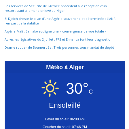
Les services de Sécurité de l’Armée procèdent à la réception d’un
ressortissant allemand enlevé au Niger
El Djeïch dresse le bilan d’une Algérie souveraine et déterminée : L’ANP,
rempart de la stabilité
Algérie-Mali : Bamako souligne une « convergence de vue totale »
Après les législatives du 2 juillet : FFS et Ennahda font leur diagnostic
Drame routier de Boumerdès : Trois personnes sous mandat de dépôt
Météo à Alger
30°
C
Ensoleillé
Lever du soleil: 06:00 AM
Coucher du soleil: 07:46 PM