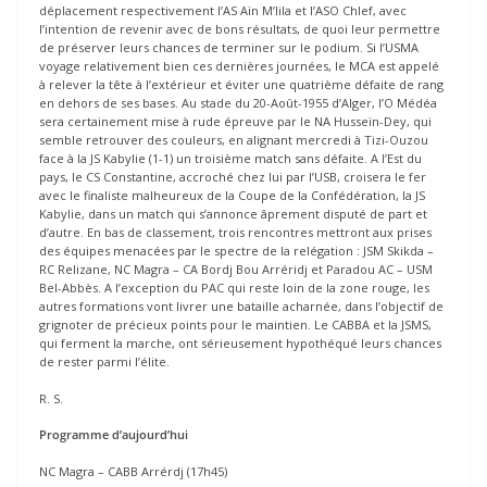
déplacement respectivement l’AS Aïn M’lila et l’ASO Chlef, avec
l’intention de revenir avec de bons résultats, de quoi leur permettre
de préserver leurs chances de terminer sur le podium. Si l’USMA
voyage relativement bien ces dernières journées, le MCA est appelé
à relever la tête à l’extérieur et éviter une quatrième défaite de rang
en dehors de ses bases. Au stade du 20-Août-1955 d’Alger, l’O Médéa
sera certainement mise à rude épreuve par le NA Husseïn-Dey, qui
semble retrouver des couleurs, en alignant mercredi à Tizi-Ouzou
face à la JS Kabylie (1-1) un troisième match sans défaite. A l’Est du
pays, le CS Constantine, accroché chez lui par l’USB, croisera le fer
avec le finaliste malheureux de la Coupe de la Confédération, la JS
Kabylie, dans un match qui s’annonce âprement disputé de part et
d’autre. En bas de classement, trois rencontres mettront aux prises
des équipes menacées par le spectre de la relégation : JSM Skikda –
RC Relizane, NC Magra – CA Bordj Bou Arréridj et Paradou AC – USM
Bel-Abbès. A l’exception du PAC qui reste loin de la zone rouge, les
autres formations vont livrer une bataille acharnée, dans l’objectif de
grignoter de précieux points pour le maintien. Le CABBA et la JSMS,
qui ferment la marche, ont sérieusement hypothéqué leurs chances
de rester parmi l’élite.
R. S.
Programme d’aujourd’hui
NC Magra – CABB Arrérdj (17h45)