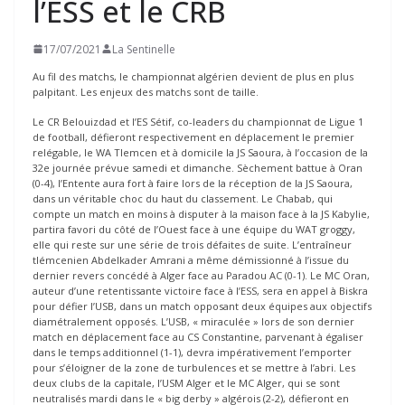
l’ESS et le CRB
17/07/2021
La Sentinelle
Au fil des matchs, le championnat algérien devient de plus en plus
palpitant. Les enjeux des matchs sont de taille.
Le CR Belouizdad et l’ES Sétif, co-leaders du championnat de Ligue 1
de football, défieront respectivement en déplacement le premier
relégable, le WA Tlemcen et à domicile la JS Saoura, à l’occasion de la
32e journée prévue samedi et dimanche. Sèchement battue à Oran
(0-4), l’Entente aura fort à faire lors de la réception de la JS Saoura,
dans un véritable choc du haut du classement. Le Chabab, qui
compte un match en moins à disputer à la maison face à la JS Kabylie,
partira favori du côté de l’Ouest face à une équipe du WAT groggy,
elle qui reste sur une série de trois défaites de suite. L’entraîneur
tlémcenien Abdelkader Amrani a même démissionné à l’issue du
dernier revers concédé à Alger face au Paradou AC (0-1). Le MC Oran,
auteur d’une retentissante victoire face à l’ESS, sera en appel à Biskra
pour défier l’USB, dans un match opposant deux équipes aux objectifs
diamétralement opposés. L’USB, « miraculée » lors de son dernier
match en déplacement face au CS Constantine, parvenant à égaliser
dans le temps additionnel (1-1), devra impérativement l’emporter
pour s’éloigner de la zone de turbulences et se mettre à l’abri. Les
deux clubs de la capitale, l’USM Alger et le MC Alger, qui se sont
neutralisés mardi dans le « big derby » algérois (2-2), défieront en