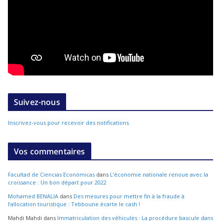
Suivez-nous
Inscrivez-vous pour recevoir des notifications
Vos commentaires
Facultad de Ciencias Económicas
dans
L’économie nationale renoue avec la
croissance : Un bon départ pour 2022
Mohamed BENALIA
dans
Des mesures pour mettre fin à la fraude à
l’allocation touristique : Tebboune écarte le cash !
Mahdi Mahdi
dans
Immatriculation des véhicules : La procédure bascule dans