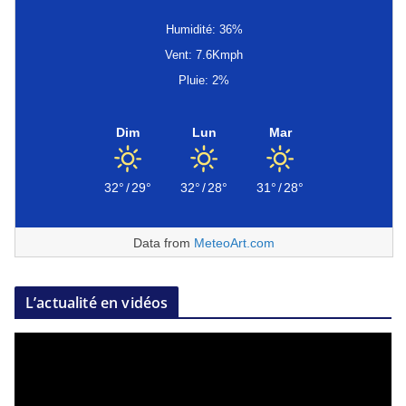
Humidité: 36%
Vent: 7.6Kmph
Pluie: 2%
Dim
Lun
Mar
32°
/
29°
32°
/
28°
31°
/
28°
Data from
MeteoArt.com
L’actualité en vidéos