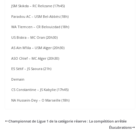
JSM Skikda – RC Relizane (17h45)
Paradou AC – USM Bel-Abbès (18h)
WA Tlemcen – CR Belouizdad (18h)
US Biskra – MC Oran (20h30)
AS Aïn M’lila – USM Alger (20h30)
ASO Chlef – MC Alger (20h30)
ES Sétif – JS Saoura (21h)
Demain
CS Constantine – JS Kabylie (17h45)
NA Hussein-Dey – O Marseille (18h)
Championnat de Ligue 1 de la catégorie réserve : La compétition arrêtée
Élucubrations