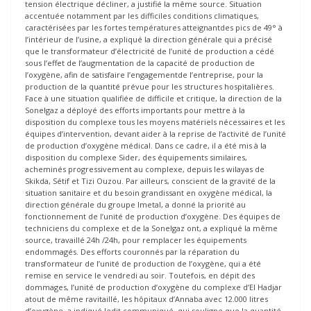
tension électrique décliner, a justifié la même source. Situation
accentuée notamment par les difficiles conditions climatiques,
caractérisées par les fortes températures atteignantdes pics de 49° à
l’intérieur de l’usine, a expliqué la direction générale qui a précisé
que le transformateur d’électricité de l’unité de production a cédé
sous l’effet de l’augmentation de la capacité de production de
l’oxygène, afin de satisfaire l’engagementde l’entreprise, pour la
production de la quantité prévue pour les structures hospitalières.
Face à une situation qualifiée de difficile et critique, la direction de la
Sonelgaz a déployé des efforts importants pour mettre à la
disposition du complexe tous les moyens matériels nécessaires et les
équipes d’intervention, devant aider à la reprise de l’activité de l’unité
de production d’oxygène médical. Dans ce cadre, il a été mis à la
disposition du complexe Sider, des équipements similaires,
acheminés progressivement au complexe, depuis les wilayas de
Skikda, Sétif et Tizi Ouzou. Par ailleurs, conscient de la gravité de la
situation sanitaire et du besoin grandissant en oxygène médical, la
direction générale du groupe Imetal, a donné la priorité au
fonctionnement de l’unité de production d’oxygène. Des équipes de
techniciens du complexe et de la Sonelgaz ont, a expliqué la même
source, travaillé 24h /24h, pour remplacer les équipements
endommagés. Des efforts couronnés par la réparation du
transformateur de l’unité de production de l’oxygène, qui a été
remise en service le vendredi au soir. Toutefois, en dépit des
dommages, l’unité de production d’oxygène du complexe d’El Hadjar
atout de même ravitaillé, les hôpitaux d’Annaba avec 12.000 litres
d’oxygène, a indiqué ledit communiqué, qui souligne que la quantité