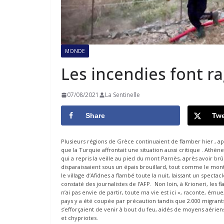
MONDE
Les incendies font r
07/08/2021
La Sentinelle
Share
Twe
Plusieurs régions de Grèce continuaient de flamber hier , a
que la Turquie affrontait une situation aussi critique . Athè
qui a repris la veille au pied du mont Parnès, après avoir b
disparaissaient sous un épais brouillard, tout comme le mont L
le village d’Afidnes a flambé toute la nuit, laissant un specta
constaté des journalistes de l’AFP. Non loin, à Krioneri, les 
n’ai pas envie de partir, toute ma vie est ici », raconte, émue
pays y a été coupée par précaution tandis que 2.000 migran
s’efforçaient de venir à bout du feu, aidés de moyens aériens 
et chypriotes.