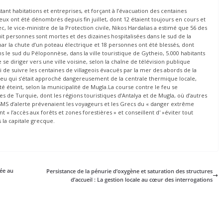
stant habitations et entreprises, et forçant à l’évacuation des centaines
feux ont été dénombrés depuis fin juillet, dont 12 étaient toujours en cours et
c, le vice-ministre de la Protection civile, Nikos Hardalias a estimé que 56 des
it personnes sont mortes et des dizaines hospitalisées dans le sud de la
ar la chute d’un poteau électrique et 18 personnes ont été blessés, dont
s le sud du Péloponnèse, dans la ville touristique de Gytheio, 5.000 habitants
 se diriger vers une ville voisine, selon la chaîne de télévision publique
di de suivre les centaines de villageois évacués par la mer des abords de la
feu qui s’était approché dangereusement de la centrale thermique locale,
té éteint, selon la municipalité de Mugla.La course contre le feu se
es de Turquie, dont les régions touristiques d’Antalya et de Mugla, où d’autres
 SMS d’alerte prévenaient les voyageurs et les Grecs du « danger extrême
t « l’accès aux forêts et zones forestières » et conseillent d' »éviter tout
la capitale grecque.
hée au
Persistance de la pénurie d’oxygène et saturation des structures
d’accueil : La gestion locale au cœur des interrogations