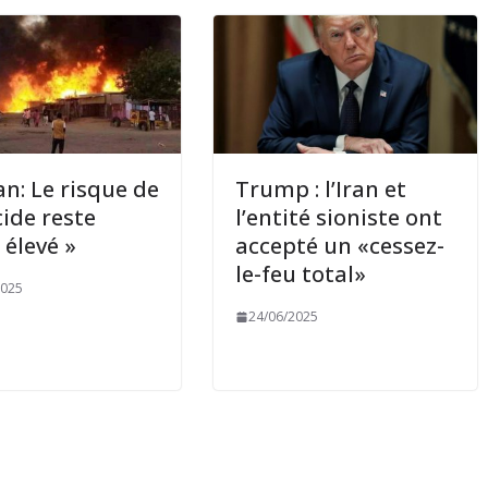
n: Le risque de
Trump : l’Iran et
ide reste
l’entité sioniste ont
 élevé »
accepté un «cessez-
le-feu total»
2025
24/06/2025