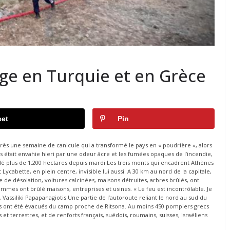
age en Turquie et en Grèce
et
Pin
près une semaine de canicule qui a transformé le pays en « poudrière », alors
nes était envahie hieri par une odeur âcre et les fumées opaques de l’incendie,
rûlé plus de 1.200 hectares depuis mardi.Les trois monts qui encadrent Athènes
ycabette, en plein centre, invisible lui aussi. A 30 km au nord de la capitale,
cle de désolation, voitures calcinées, maisons détruites, arbres brûlés, ont
flammes ont brûlé maisons, entreprises et usines. « Le feu est incontrôlable. Je
, Vassiliki Papapanagiotis.Une partie de l’autoroute reliant le nord au sud du
ts ont été évacués du camp proche de Ritsona. Au moins 450 pompiers grecs
et terrestres, et de renforts français, suédois, roumains, suisses, israéliens