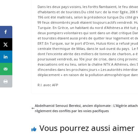
Dans les deux pays voisins, les forêts flambaient, le feu déva
d’habitants et de touristes.Du côté turc de la mer Egée, 208 
196 ont été maîtrisés, selon la présidence turque.Du côté gre
99 feux dénombrés jeudi étaient toujours actifs vendredi. Hu
Turquie. En Grèce, un habitant du nord d’Athènes a été tué p
deux pompiers volontaires qui sont dans un état critique.Dan
et touristes étaient aussi priés de quitter leur logement et de
ERT.En Turquie, sur le port d’Oren, Hulusi Kinic a refusé jeu
centrale thermique de Milas, dans le sud-ouest du pays. Le 
dont l’enceinte abrite des milliers de tonnes de charbon, a é
poursuivait vendredi, au 10e jour de crise, dans cinq provinc
évacuations ont eu lieu, selon la chaîne NTV.A Athènes, des
d’incendies dans les prochains jours ».Les autorités interdisen
déplacement » en raison de la pollution atmosphérique dans 
R.I. avec AFP
Abdelhamid Senouci Bereksi, ancien diplomate : L’Algérie attac
règlement des conflits par les voies pacifiques
Vous pourrez aussi aimer