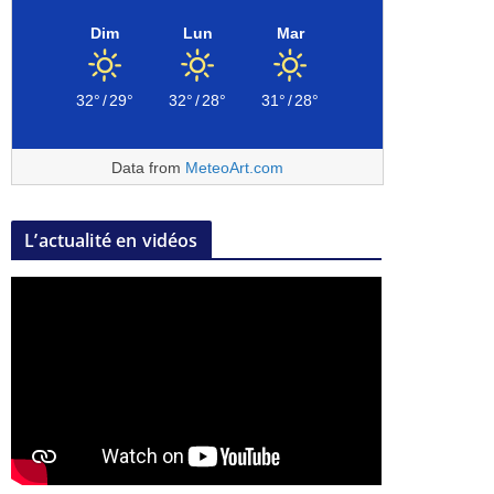
Dim
Lun
Mar
32°
/
29°
32°
/
28°
31°
/
28°
Data from
MeteoArt.com
L’actualité en vidéos