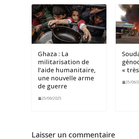
Ghaza : La
Souda
militarisation de
génoc
l’aide humanitaire,
« très
une nouvelle arme
25/06/
de guerre
25/06/2025
Laisser un commentaire