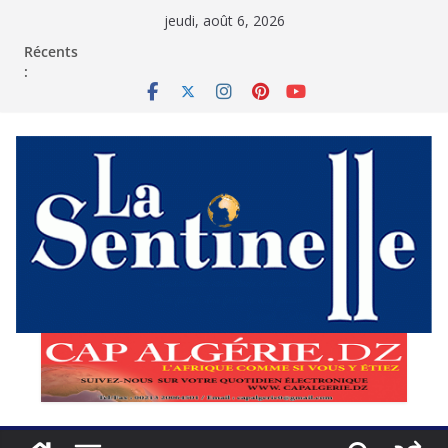
Passer
jeudi, août 6, 2026
au
contenu
Récents
: