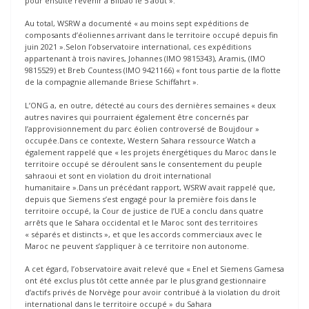
pour ensuite revenir à Bilbao le 5 août ».
Au total, WSRW a documenté « au moins sept expéditions de
composants d’éoliennes arrivant dans le territoire occupé depuis fin
juin 2021 ».Selon l’observatoire international, ces expéditions
appartenant à trois navires, Johannes (IMO 9815343), Aramis, (IMO
9815529) et Breb Countess (IMO 9421166) « font tous partie de la flotte
de la compagnie allemande Briese Schiffahrt ».
L’ONG a, en outre, détecté au cours des dernières semaines « deux
autres navires qui pourraient également être concernés par
l’approvisionnement du parc éolien controversé de Boujdour »
occupée.Dans ce contexte, Western Sahara ressource Watch a
également rappelé que « les projets énergétiques du Maroc dans le
territoire occupé se déroulent sans le consentement du peuple
sahraoui et sont en violation du droit international
humanitaire ».Dans un précédant rapport, WSRW avait rappelé que,
depuis que Siemens s’est engagé pour la première fois dans le
territoire occupé, la Cour de justice de l’UE a conclu dans quatre
arrêts que le Sahara occidental et le Maroc sont des territoires
« séparés et distincts », et que les accords commerciaux avec le
Maroc ne peuvent s’appliquer à ce territoire non autonome.
A cet égard, l’observatoire avait relevé que « Enel et Siemens Gamesa
ont été exclus plus tôt cette année par le plus grand gestionnaire
d’actifs privés de Norvège pour avoir contribué à la violation du droit
international dans le territoire occupé » du Sahara