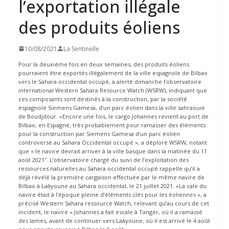
l’exportation illégale
des produits éoliens
10/08/2021
La Sentinelle
Pour la deuxième fois en deux semaines, des produits éoliens
pourraient être exportés illégalement de la ville espagnole de Bilbao
vers le Sahara occidental occupé, a alerté dimanche l’observatoire
international Western Sahara Resource Watch (WSRW), indiquant que
ces composants sont destinés à la construction, par la société
espagnole Siemens Gamesa, d’un parc éolien dans la ville sahraouie
de Boudjdour. »Encore une fois, le cargo Johannes revient au port de
Bilbao, en Espagne, très probablement pour ramasser des éléments
pour la construction par Siemens Gamesa d’un parc éolien
controversé au Sahara Occidental occupé », a déploré WSRW, notant
que « le navire devrait arriver à la ville basque dans la matinée du 11
août 2021″. L’observatoire chargé du suivi de l’exploitation des
ressources naturelles au Sahara occidental occupé rappelle qu’il a
déjà révélé la première cargaison effectuée par le même navire de
Bilbao à Laâyoune au Sahara occidental, le 21 juillet 2021. »La cale du
navire était à l’époque pleine d’éléments clés pour les éoliennes », a
précisé Western Sahara ressource Watch, relevant qu’au cours de cet
incident, le navire « Johannes a fait escale à Tanger, où il a ramassé
des lames, avant de continuer vers Laâyoune, où il est arrivé le 4 août