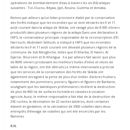
opérations de bombardement d’eau à travers les six (06) wilayas
suivantes : Tizi-Ouzou, Béjaia, Jijel, Bouira, Guelma et Annaba.
Notons par ailleurs qu’un bilan provisoire établi par la conservation
des forêts indique que les incendies qui se sont déclarés les 9 et 11
août courant dans la wilaya de Skikda, ont ravagé plus de 8 000 oliviers
productifs dans plusieurs régions de la wilaya.Dans une déclaration à
l’APS, le conservateur principal, responsable de la circonscription d’El
Harrouch, Abdeslam Settouh, a indiqué à l’APS que les incendies
déclarés les 9 et 11 août courant ont dévasté plusieurs régions de la
commune de Sidi Mezghiche, telles que El Kherba, El Hamri, Al
Djarrar, Bourzem et El-Khengua . Il a par ailleurs fait savoir que plus
de 8000 oliviers produisant les meilleurs huiles d’olive et olives de
table de la région, ont été détruits.Le même intervenant a précisé
que les services de la conservation des forêts de Skikda ont
également enregistré la perte de plus d’un millier d’arbres fruitiers,
notamment des pommiers, poiriers, figuiers et figuiers de Barbarie,
soulignant que les statistiques préliminaires révèlent la destruction
de plus de 800 ha de surfaces forestières classées à vocation
agricole.Aussi, le même responsable a fait état de la destruction de
250 ruches, la décimation de 22 vaches laitières, dont certaines
étaient en gestation, et la calcination de 6500 volailles dans deux
entrepôts d’élevage de volailles qui ont été encerclés par les
flammes.
R.N.