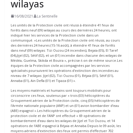
wilayas
16/08/2021
La Sentinelle
Les unités de la Protection civile ont réussi à éteindre 41 feux de
forêts dans neuf (09) wilayas au cours des dernières 24 heures, ont
indiqué hier les services de la Protection civile dans un
communiqué. »Les unités de la Protection civile ont réussi, au cours
des dernières 24 heures (15-16 août), à éteindre 41 feux de forêts
dans neuf (09) wilayas: Tizi Ouzou (24 incendies), Bejaïa (05), El Taref
(04),Jijel (02), Sétif (02), et un (01) incendie dans chacune des wilayas de
Médéa, Guelma, Skikda et Bouira », précise-t-on de même source.Les
équipes de la Protection civile accompagnées par les services
spécialisés poursuivent les opérations d’extinction des incendies au
niveau de 7 wilayas: Jijel (02), Tizi Ouzou (01), Béjaia (01), Sétif (01),
Annaba (01), Ain Defla (01) et Tipaza (01) ».
Les moyens matériels et humains sont toujours mobilisés pour
circonscrire ces feux, soutenus par « trois (03) hélicoptères du
Groupement aérien de la Protection civile, cinq (05) hélicoptères de
l’Armée nationale populaire (ANP) et un (01) avion bombardier d’eau
(ABE) espagnol ».Les hélicoptères du Groupement aérien de la
protection civile et de l’ANP ont effectué « 69 opérations de
bombardement d’eau dans les wilayas de Jijel et Tizi Ouzou, et 14
opérations de l’ABE espagnol à Béjaia et Annaba.Depuis le 09 août, les
moyens aériens d’extinction des feux ont permis d’effectuer 702