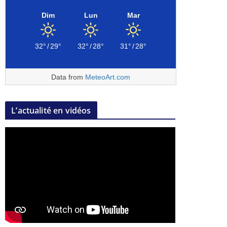
Dim
Lun
Mar
32°
/
29°
32°
/
28°
31°
/
28°
Data from
MeteoArt.com
L’actualité en vidéos