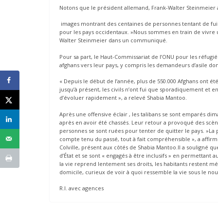
Notons que le président allemand, Frank-Walter Steinmeier a
images montrant des centaines de personnes tentant de fuir 
pour les pays occidentaux. »Nous sommes en train de vivre u
Walter Steinmeier dans un communiqué.
Pour sa part, le Haut-Commissariat de l’ONU pour les réfugié
afghans vers leur pays, y compris les demandeurs d’asile do
« Depuis le début de l’année, plus de 550.000 Afghans ont été d
jusqu’à présent, les civils n’ont fui que sporadiquement et en
d’évoluer rapidement », a relevé Shabia Mantoo.
Après une offensive éclair , les talibans se sont emparés di
après en avoir été chassés. Leur retour a provoqué des scène
personnes se sont ruées pour tenter de quitter le pays. »La 
compte tenu du passé, tout à fait compréhensible », a affi
Colville, présent aux côtés de Shabia Mantoo.Il a souligné qu
d’État et se sont « engagés à être inclusifs » en permettant aux
la vie reprend lentement ses droits, les habitants restent 
domicile, curieux de voir à quoi ressemble la vie sous le no
R.I. avec agences