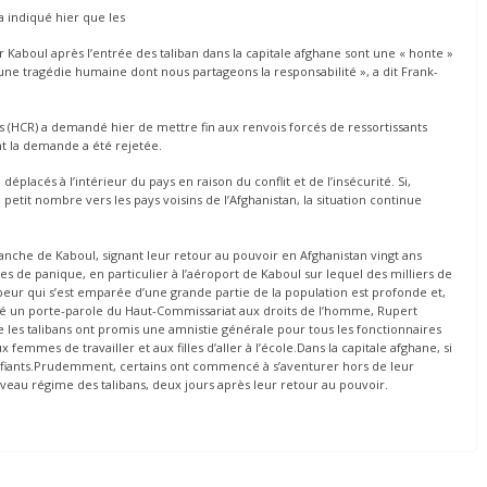
 indiqué hier que les
Kaboul après l’entrée des taliban dans la capitale afghane sont une « honte »
ne tragédie humaine dont nous partageons la responsabilité », a dit Frank-
s (HCR) a demandé hier de mettre fin aux renvois forcés de ressortissants
nt la demande a été rejetée.
éplacés à l’intérieur du pays en raison du conflit et de l’insécurité. Si,
 petit nombre vers les pays voisins de l’Afghanistan, la situation continue
manche de Kaboul, signant leur retour au pouvoir en Afghanistan vingt ans
s de panique, en particulier à l’aéroport de Kaboul sur lequel des milliers de
peur qui s’est emparée d’une grande partie de la population est profonde et,
rmé un porte-parole du Haut-Commissariat aux droits de l’homme, Rupert
e les talibans ont promis une amnistie générale pour tous les fonctionnaires
 femmes de travailler et aux filles d’aller à l’école.Dans la capitale afghane, si
méfiants.Prudemment, certains ont commencé à s’aventurer hors de leur
uveau régime des talibans, deux jours après leur retour au pouvoir.