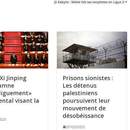
JS Kabylie : Mellal fait ses emplettes en Ligue 2
 Xi Jinping
Prisons sionistes :
amne
Les détenus
diguement»
palestiniens
ental visant la
poursuivent leur
e
mouvement de
désobéissance
2023
07/03/2023